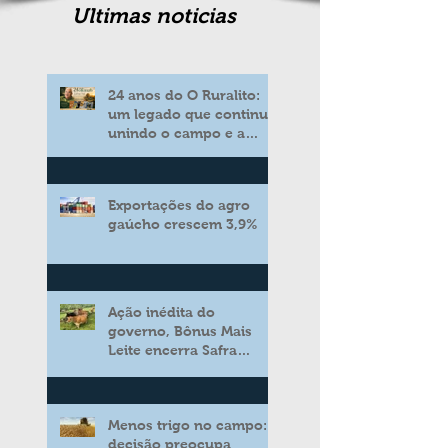
Ultimas noticias
24 anos do O Ruralito:
um legado que continua
unindo o campo e a
cidade
Exportações do agro
gaúcho crescem 3,9%
Ação inédita do
governo, Bônus Mais
Leite encerra Safra
2025/2026 consolidando
novo modelo de apoio
aos produtores de leite
Menos trigo no campo:
decisão preocupa