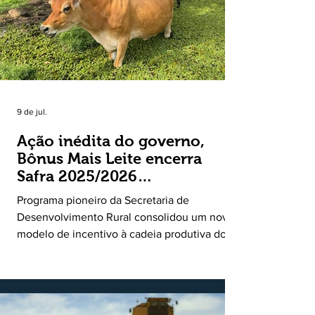
9 de jul.
Ação inédita do governo,
Bônus Mais Leite encerra
Safra 2025/2026
consolidando novo modelo
Programa pioneiro da Secretaria de
de apoio aos produtores de
Desenvolvimento Rural consolidou um novo
leite
modelo de incentivo à cadeia produtiva do
leite. Lançado pela Secretaria de
Desenvolvimento Rural (SDR) em 11 de
novembro de 2025, o Programa Bônus Mais
Leite encerrou o Plano Safra 2025/2026, em