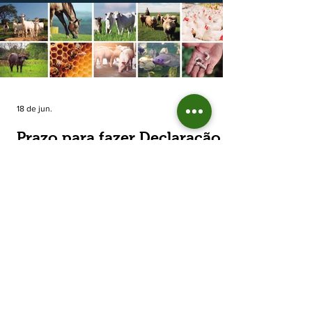
estimada de 31,5% na área plantada no Rio
Grande do Sul, para cerca de 790 mil
hectares. A decisão de reduzir o plantio
expõe um cenário de cautela no campo. De
acordo com a Fecoagro/RS, a retração não
aparece de forma isolada: nos quatro cicl
18 de jun.
Prazo para fazer Declaração
Anual do Rebanho termina
em duas semanas
Prazo para fazer Declaração Anual do
Rebanho termina em duas semanas - Até o
momento, 53,37% das Declarações foram
entregues Termina em duas semanas o prazo
para entrega da Declaração Anual do
Rebanho 2026 da Secretaria da Agricultura,
Pecuária, Produção Sustentável e Irrigação