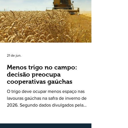
30 de junho de 2026, consolidando-se como
uma política pública inédita de apoio à cadeia
produtiva do leite no Rio Grande do Sul. Ao
longo de sete meses, o programa recebeu 3,4
mil solicitações de enquadramen
21 de jun.
Menos trigo no campo:
decisão preocupa
cooperativas gaúchas
O trigo deve ocupar menos espaço nas
lavouras gaúchas na safra de inverno de
2026. Segundo dados divulgados pela
Fecoagro/RS, levantamento da Rede Técnica
Cooperativa (RTC/CCGL), feito junto a 21
cooperativas agropecuárias, indica queda