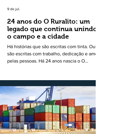
9 de jul.
24 anos do O Ruralito: um
legado que continua unindo
o campo e a cidade
Há histórias que são escritas com tinta. Outras
são escritas com trabalho, dedicação e amor
pelas pessoas. Há 24 anos nascia o O
Ruralito, movido por um propósito simples,
mas grandioso: aproximar o campo da cidade,
valorizar quem produz, preservar a história
das comunidades e dar voz às pessoas que
muitas vezes passam despercebidas pelos
grandes meios de comunicação. Muito mais
do que um jornal ou um portal de notícias, o
Ruralito tornou-se uma missão. Essa missão
nasceu do