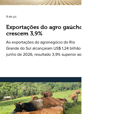
9 de jul.
Exportações do agro gaúcho
crescem 3,9%
As exportações do agronegócio do Rio
Grande do Sul alcançaram US$ 1,24 bilhão em
junho de 2026, resultado 3,9% superior ao
registrado no mesmo mês de 2025. De
acordo com a Federação da Agricultura do
Estado do Rio Grande do Sul, o setor
respondeu por 68,9% de todas as vendas
externas do Estado no período. Segundo a
Assessoria Econômica da Federação da
Agricultura do Estado do Rio Grande do Sul, o
principal destaque do mês foi a diferença
entre o crescimento da receita e a red