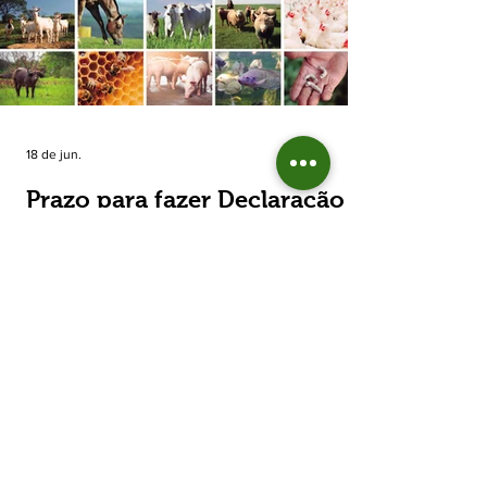
estimada de 31,5% na área plantada no Rio
Grande do Sul, para cerca de 790 mil
hectares. A decisão de reduzir o plantio
expõe um cenário de cautela no campo. De
acordo com a Fecoagro/RS, a retração não
aparece de forma isolada: nos quatro cicl
18 de jun.
Prazo para fazer Declaração
Anual do Rebanho termina
em duas semanas
Prazo para fazer Declaração Anual do
Rebanho termina em duas semanas - Até o
momento, 53,37% das Declarações foram
entregues Termina em duas semanas o prazo
para entrega da Declaração Anual do
Rebanho 2026 da Secretaria da Agricultura,
Pecuária, Produção Sustentável e Irrigação
(Seapi). O prazo final é o dia 30 de junho. Até