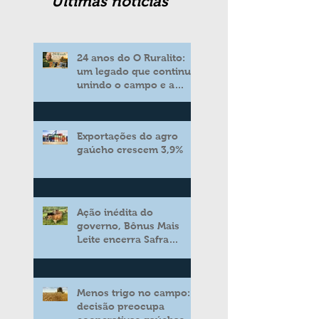
Ultimas noticias
24 anos do O Ruralito:
um legado que continua
unindo o campo e a
cidade
Exportações do agro
gaúcho crescem 3,9%
Ação inédita do
governo, Bônus Mais
Leite encerra Safra
2025/2026 consolidando
novo modelo de apoio
aos produtores de leite
Menos trigo no campo:
decisão preocupa