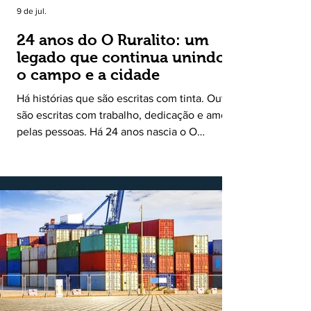
9 de jul.
24 anos do O Ruralito: um
legado que continua unindo
o campo e a cidade
Há histórias que são escritas com tinta. Outras
são escritas com trabalho, dedicação e amor
pelas pessoas. Há 24 anos nascia o O
Ruralito, movido por um propósito simples,
mas grandioso: aproximar o campo da cidade,
valorizar quem produz, preservar a história
das comunidades e dar voz às pessoas que
muitas vezes passam despercebidas pelos
grandes meios de comunicação. Muito mais
do que um jornal ou um portal de notícias, o
Ruralito tornou-se uma missão. Essa missão
nasceu do