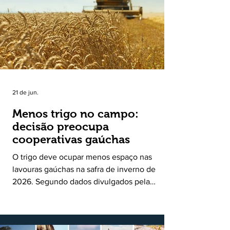
uma política pública inédita de apoio à cadeia
produtiva do leite no Rio Grande do Sul. Ao
longo de sete meses, o programa recebeu 3,4
mil solicitações de enquadramen
21 de jun.
Menos trigo no campo:
decisão preocupa
cooperativas gaúchas
O trigo deve ocupar menos espaço nas
lavouras gaúchas na safra de inverno de
2026. Segundo dados divulgados pela
Fecoagro/RS, levantamento da Rede Técnica
Cooperativa (RTC/CCGL), feito junto a 21
cooperativas agropecuárias, indica queda