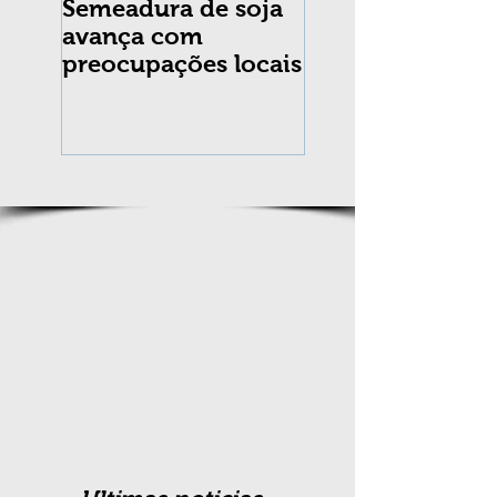
Semeadura de soja
Erradicação da
avança com
praga Cydia
preocupações locais
pomonella no Br
completa 10 an