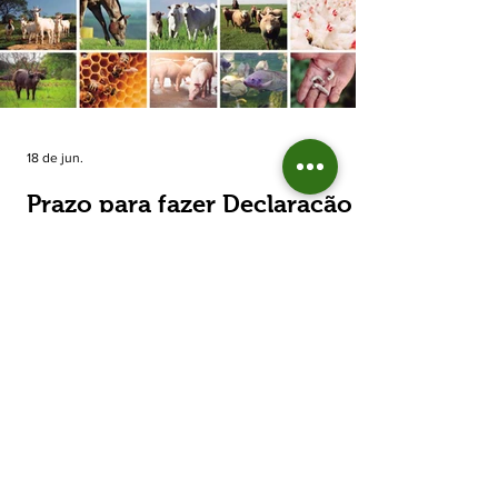
estimada de 31,5% na área plantada no Rio
Grande do Sul, para cerca de 790 mil
hectares. A decisão de reduzir o plantio
expõe um cenário de cautela no campo. De
acordo com a Fecoagro/RS, a retração não
aparece de forma isolada: nos quatro cicl
18 de jun.
Prazo para fazer Declaração
Anual do Rebanho termina
em duas semanas
Prazo para fazer Declaração Anual do
Rebanho termina em duas semanas - Até o
momento, 53,37% das Declarações foram
entregues Termina em duas semanas o prazo
para entrega da Declaração Anual do
Rebanho 2026 da Secretaria da Agricultura,
Pecuária, Produção Sustentável e Irrigação
(Seapi). O prazo final é o dia 30 de junho. Até