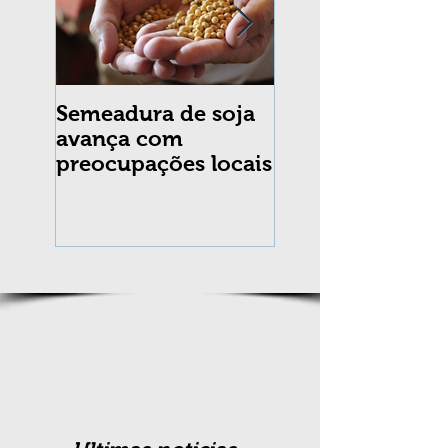
Semeadura de soja
Erradicação da
avança com
praga Cydia
preocupações locais
pomonella no Br
completa 10 an