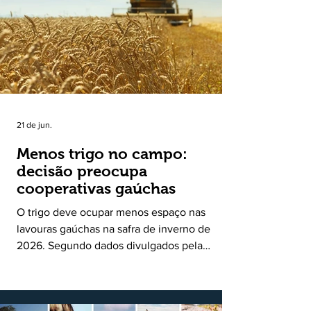
uma política pública inédita de apoio à cadeia
produtiva do leite no Rio Grande do Sul. Ao
longo de sete meses, o programa recebeu 3,4
mil solicitações de enquadramen
21 de jun.
Menos trigo no campo:
decisão preocupa
cooperativas gaúchas
O trigo deve ocupar menos espaço nas
lavouras gaúchas na safra de inverno de
2026. Segundo dados divulgados pela
Fecoagro/RS, levantamento da Rede Técnica
Cooperativa (RTC/CCGL), feito junto a 21
cooperativas agropecuárias, indica queda