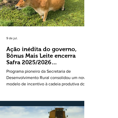
9 de jul.
Ação inédita do governo,
Bônus Mais Leite encerra
Safra 2025/2026
consolidando novo modelo
Programa pioneiro da Secretaria de
de apoio aos produtores de
Desenvolvimento Rural consolidou um novo
leite
modelo de incentivo à cadeia produtiva do
leite. Lançado pela Secretaria de
Desenvolvimento Rural (SDR) em 11 de
novembro de 2025, o Programa Bônus Mais
Leite encerrou o Plano Safra 2025/2026, em
30 de junho de 2026, consolidando-se como