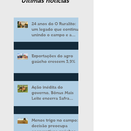
Ultimas noticias
24 anos do O Ruralito:
um legado que continua
unindo o campo e a
cidade
Exportações do agro
gaúcho crescem 3,9%
Ação inédita do
governo, Bônus Mais
Leite encerra Safra
2025/2026 consolidando
novo modelo de apoio
aos produtores de leite
Menos trigo no campo:
decisão preocupa