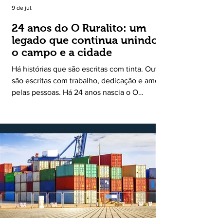
9 de jul.
24 anos do O Ruralito: um
legado que continua unindo
o campo e a cidade
Há histórias que são escritas com tinta. Outras
são escritas com trabalho, dedicação e amor
pelas pessoas. Há 24 anos nascia o O
Ruralito, movido por um propósito simples,
mas grandioso: aproximar o campo da cidade,
valorizar quem produz, preservar a história
das comunidades e dar voz às pessoas que
muitas vezes passam despercebidas pelos
grandes meios de comunicação. Muito mais
do que um jornal ou um portal de notícias, o
Ruralito tornou-se uma missão. Essa missão
nasceu do