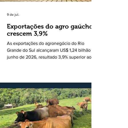
9 de jul.
Exportações do agro gaúcho
crescem 3,9%
As exportações do agronegócio do Rio
Grande do Sul alcançaram US$ 1,24 bilhão em
junho de 2026, resultado 3,9% superior ao
registrado no mesmo mês de 2025. De
acordo com a Federação da Agricultura do
Estado do Rio Grande do Sul, o setor
respondeu por 68,9% de todas as vendas
externas do Estado no período. Segundo a
Assessoria Econômica da Federação da
Agricultura do Estado do Rio Grande do Sul, o
principal destaque do mês foi a diferença
entre o crescimento da receita e a red