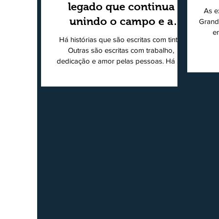
legado que continua
As e
unindo o campo e a
Grand
e
cidade
Há histórias que são escritas com tinta.
super
Outras são escritas com trabalho,
202
dedicação e amor pelas pessoas. Há 24
Agri
anos nascia o O Ruralito, movido por um
Sul
propósito simples, mas grandioso:
toda
aproximar o campo da cidade, valorizar
quem produz, preservar a história das
Econ
comunidades e dar voz às pessoas que
do
muitas vezes passam despercebidas pelos
princ
grandes meios de comunicação. Muito
ent
mais do que um jornal ou um portal de
notícias, o Ruralito tornou-se uma missão.
Essa missão nasceu do