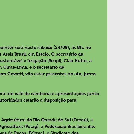
ointer será neste sábado (24/08), às 8h, no 
Assis Brasil, em Esteio. O secretário da 
stentável e Irrigação (Seapi), Clair Kuhn, a 
h Cirne-Lima, e o secretário de 
on Covatti, vão estar presentes no ato, junto 
verá um café de cambona e apresentações junto 
autoridades estarão à disposição para 
gricultura do Rio Grande do Sul (Farsul), a 
ricultura (Fetag), a Federação Brasileira das 
is de Raças (Febrac), o Sindicato das 