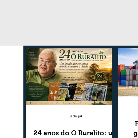
9 de jul.
24 anos do O Ruralito: um
g