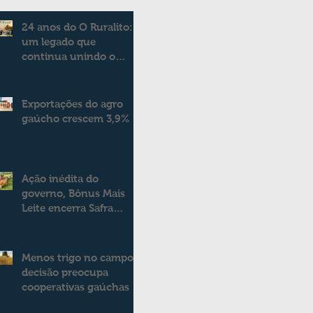
24 anos do O Ruralito:
um legado que
continua unindo o
campo e a cidade
Exportações do agro
gaúcho crescem 3,9%
Ação inédita do
governo, Bônus Mais
Leite encerra Safra
2025/2026
consolidando novo
modelo de apoio aos
Menos trigo no campo:
produtores de leite
decisão preocupa
cooperativas gaúchas