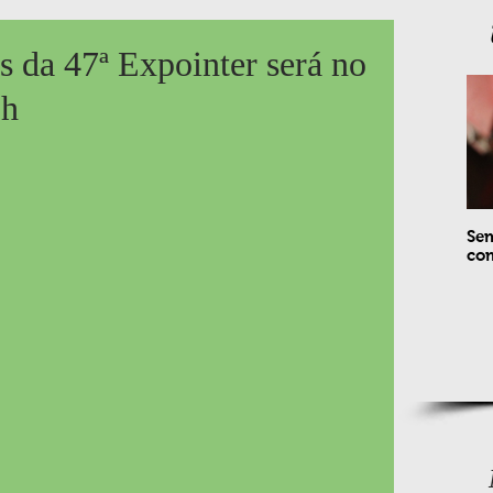
s da 47ª Expointer será no
8h
Sem
com