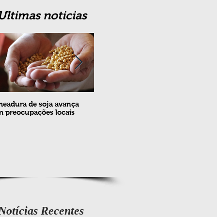
Ultimas noticias
eadura de soja avança
Erradicação da praga Cydia
Feira
 preocupações locais
pomonella no Brasil completa
ovin
10 anos
meta
e fev
Notícias Recentes