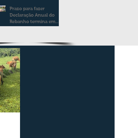
Prazo para fazer
Declaração Anual do
Rebanho termina em
duas semanas