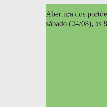
Abertura dos portõe
sábado (24/08), às 