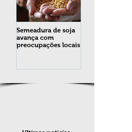
Semeadura de soja
Erradicação da
avança com
praga Cydia
preocupações locais
pomonella no Br
completa 10 an