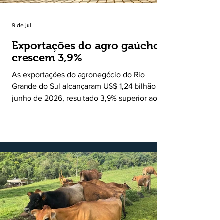
9 de jul.
Exportações do agro gaúcho
crescem 3,9%
As exportações do agronegócio do Rio
Grande do Sul alcançaram US$ 1,24 bilhão em
junho de 2026, resultado 3,9% superior ao
registrado no mesmo mês de 2025. De
acordo com a Federação da Agricultura do
Estado do Rio Grande do Sul, o setor
respondeu por 68,9% de todas as vendas
externas do Estado no período. Segundo a
Assessoria Econômica da Federação da
Agricultura do Estado do Rio Grande do Sul, o
principal destaque do mês foi a diferença
entre o crescimento da receita e a red