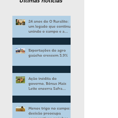
Ultimas noticias
24 anos do O Ruralito:
um legado que continua
unindo o campo e a
cidade
Exportações do agro
gaúcho crescem 3,9%
Ação inédita do
governo, Bônus Mais
Leite encerra Safra
2025/2026 consolidando
novo modelo de apoio
aos produtores de leite
Menos trigo no campo:
decisão preocupa