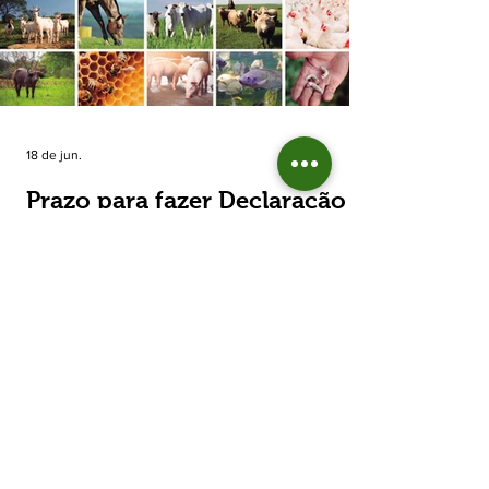
estimada de 31,5% na área plantada no Rio
Grande do Sul, para cerca de 790 mil
hectares. A decisão de reduzir o plantio
expõe um cenário de cautela no campo. De
acordo com a Fecoagro/RS, a retração não
aparece de forma isolada: nos quatro cicl
18 de jun.
Prazo para fazer Declaração
Anual do Rebanho termina
em duas semanas
Prazo para fazer Declaração Anual do
Rebanho termina em duas semanas - Até o
momento, 53,37% das Declarações foram
entregues Termina em duas semanas o prazo
para entrega da Declaração Anual do
Rebanho 2026 da Secretaria da Agricultura,
Pecuária, Produção Sustentável e Irrigação
(Seapi). O prazo final é o dia 30 de junho. Até