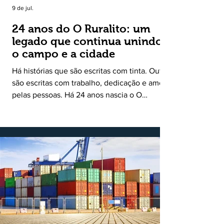
9 de jul.
24 anos do O Ruralito: um
legado que continua unindo
o campo e a cidade
Há histórias que são escritas com tinta. Outras
são escritas com trabalho, dedicação e amor
pelas pessoas. Há 24 anos nascia o O
Ruralito, movido por um propósito simples,
mas grandioso: aproximar o campo da cidade,
valorizar quem produz, preservar a história
das comunidades e dar voz às pessoas que
muitas vezes passam despercebidas pelos
grandes meios de comunicação. Muito mais
do que um jornal ou um portal de notícias, o
Ruralito tornou-se uma missão. Essa missão
nasceu do