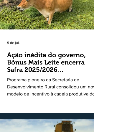
9 de jul.
Ação inédita do governo,
Bônus Mais Leite encerra
Safra 2025/2026
consolidando novo modelo
Programa pioneiro da Secretaria de
de apoio aos produtores de
Desenvolvimento Rural consolidou um novo
leite
modelo de incentivo à cadeia produtiva do
leite. Lançado pela Secretaria de
Desenvolvimento Rural (SDR) em 11 de
novembro de 2025, o Programa Bônus Mais
Leite encerrou o Plano Safra 2025/2026, em
30 de junho de 2026, consolidando-se como