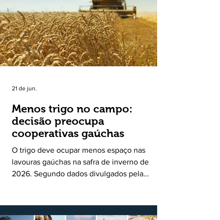
uma política pública inédita de apoio à cadeia
produtiva do leite no Rio Grande do Sul. Ao
longo de sete meses, o programa recebeu 3,4
mil solicitações de enquadramen
21 de jun.
Menos trigo no campo:
decisão preocupa
cooperativas gaúchas
O trigo deve ocupar menos espaço nas
lavouras gaúchas na safra de inverno de
2026. Segundo dados divulgados pela
Fecoagro/RS, levantamento da Rede Técnica
Cooperativa (RTC/CCGL), feito junto a 21
cooperativas agropecuárias, indica queda