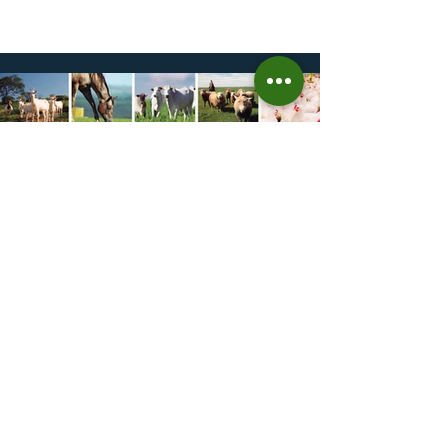
Fecoagro/RS, levantamento da Rede Técnica
Cooperativa (RTC/CCGL), feito junto a 21
cooperativas agropecuárias, indica queda
estimada de 31,5% na área plantada no Rio
Grande do Sul, para cerca de 790 mil
hectares. A decisão de reduzir o plantio
expõe um cenário de cautela no campo. De
acordo com a Fecoagro/RS, a retração não
aparece de forma isolada: nos quatro cicl
18 de jun.
Prazo para fazer Declaração
Anual do Rebanho termina
em duas semanas
Prazo para fazer Declaração Anual do
Rebanho termina em duas semanas - Até o
momento, 53,37% das Declarações foram
entregues Termina em duas semanas o prazo
para entrega da Declaração Anual do