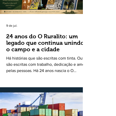
9 de jul.
24 anos do O Ruralito: um
legado que continua unindo
o campo e a cidade
Há histórias que são escritas com tinta. Outras
são escritas com trabalho, dedicação e amor
pelas pessoas. Há 24 anos nascia o O
Ruralito, movido por um propósito simples,
mas grandioso: aproximar o campo da cidade,
valorizar quem produz, preservar a história
das comunidades e dar voz às pessoas que
muitas vezes passam despercebidas pelos
grandes meios de comunicação. Muito mais
do que um jornal ou um portal de notícias, o