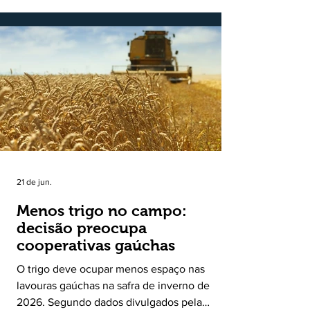
Desenvolvimento Rural (SDR) em 11 de
novembro de 2025, o Programa Bônus Mais
Leite encerrou o Plano Safra 2025/2026, em
30 de junho de 2026, consolidando-se como
uma política pública inédita de apoio à cadeia
produtiva do leite no Rio Grande do Sul. Ao
longo de sete meses, o programa recebeu 3,4
mil solicitações de enquadramen
21 de jun.
Menos trigo no campo:
decisão preocupa
cooperativas gaúchas
O trigo deve ocupar menos espaço nas
lavouras gaúchas na safra de inverno de
2026. Segundo dados divulgados pela