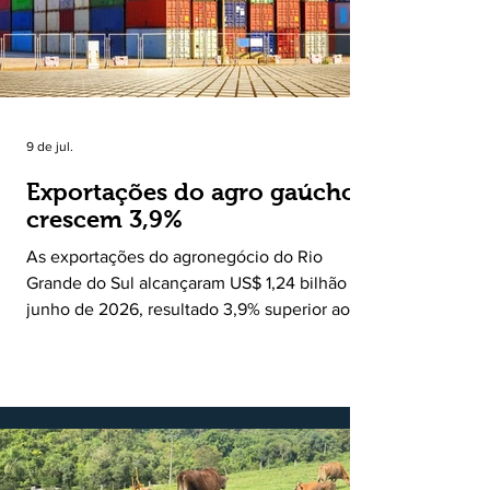
Ruralito tornou-se uma missão. Essa missão
nasceu do
9 de jul.
Exportações do agro gaúcho
crescem 3,9%
As exportações do agronegócio do Rio
Grande do Sul alcançaram US$ 1,24 bilhão em
junho de 2026, resultado 3,9% superior ao
registrado no mesmo mês de 2025. De
acordo com a Federação da Agricultura do
Estado do Rio Grande do Sul, o setor
respondeu por 68,9% de todas as vendas
externas do Estado no período. Segundo a
Assessoria Econômica da Federação da