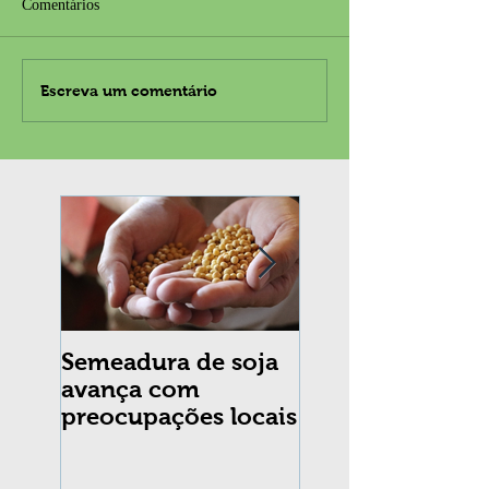
Comentários
Escreva um comentário
Semeadura de soja
Erradicação da
avança com
praga Cydia
preocupações locais
pomonella no Br
completa 10 an