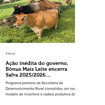
Agricultura do Estado do Rio Grande do Sul, o
principal destaque do mês foi a diferença
entre o crescimento da receita e a red
9 de jul.
Ação inédita do governo,
Bônus Mais Leite encerra
Safra 2025/2026
consolidando novo modelo
Programa pioneiro da Secretaria de
de apoio aos produtores de
Desenvolvimento Rural consolidou um novo
leite
modelo de incentivo à cadeia produtiva do
leite. Lançado pela Secretaria de