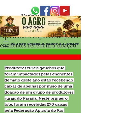
Notícias Recentes
Apicultores impactados pelas
enchentes recebem a doação
24 ANOS UNINDO O CAMPO E A CIDADE
de 270 caixas de abelha
Produtores rurais gaúchos que 
foram impactados pelas enchentes 
de maio deste ano estão recebendo 
caixas de abelhas por meio de uma 
doação de um grupo de produtores 
rurais do Paraná. Neste primeiro 
lote, foram recebidas 270 caixas 
pela Federação Apícola do Rio 