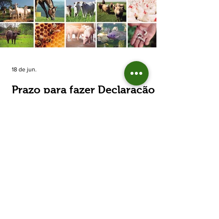
estimada de 31,5% na área plantada no Rio
Grande do Sul, para cerca de 790 mil
hectares. A decisão de reduzir o plantio
expõe um cenário de cautela no campo. De
acordo com a Fecoagro/RS, a retração não
aparece de forma isolada: nos quatro cicl
18 de jun.
Prazo para fazer Declaração
Anual do Rebanho termina
em duas semanas
Prazo para fazer Declaração Anual do
Rebanho termina em duas semanas - Até o
momento, 53,37% das Declarações foram
entregues Termina em duas semanas o prazo
para entrega da Declaração Anual do
Rebanho 2026 da Secretaria da Agricultura,
Pecuária, Produção Sustentável e Irrigação
(Seapi). O prazo final é o dia 30 de junho. Até