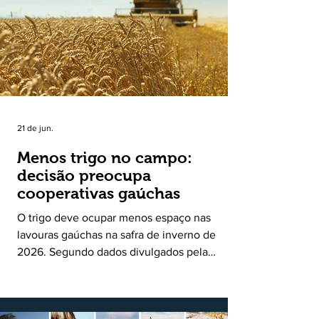
uma política pública inédita de apoio à cadeia
produtiva do leite no Rio Grande do Sul. Ao
longo de sete meses, o programa recebeu 3,4
mil solicitações de enquadramen
21 de jun.
Menos trigo no campo:
decisão preocupa
cooperativas gaúchas
O trigo deve ocupar menos espaço nas
lavouras gaúchas na safra de inverno de
2026. Segundo dados divulgados pela
Fecoagro/RS, levantamento da Rede Técnica
Cooperativa (RTC/CCGL), feito junto a 21
cooperativas agropecuárias, indica queda