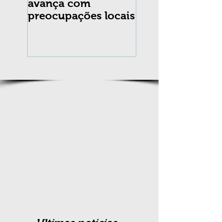
avança com
praga Cydia
preocupações locais
pomonella no Br
completa 10 an