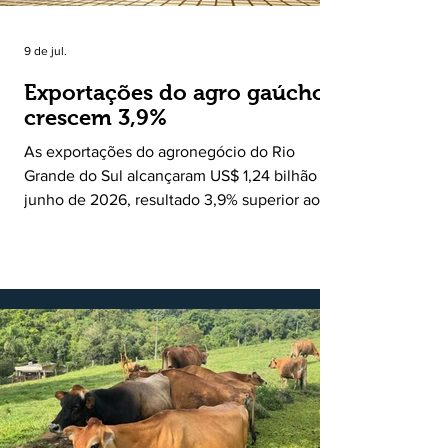
9 de jul.
Exportações do agro gaúcho
crescem 3,9%
As exportações do agronegócio do Rio
Grande do Sul alcançaram US$ 1,24 bilhão em
junho de 2026, resultado 3,9% superior ao
registrado no mesmo mês de 2025. De
acordo com a Federação da Agricultura do
Estado do Rio Grande do Sul, o setor
respondeu por 68,9% de todas as vendas
externas do Estado no período. Segundo a
Assessoria Econômica da Federação da
Agricultura do Estado do Rio Grande do Sul, o
principal destaque do mês foi a diferença
entre o crescimento da receita e a red