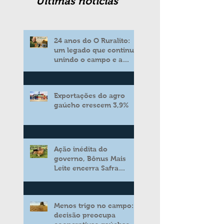
Ultimas noticias
24 anos do O Ruralito:
um legado que continua
unindo o campo e a
cidade
Exportações do agro
gaúcho crescem 3,9%
Ação inédita do
governo, Bônus Mais
Leite encerra Safra
2025/2026 consolidando
novo modelo de apoio
aos produtores de leite
Menos trigo no campo:
decisão preocupa