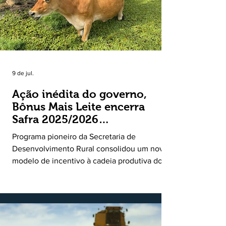
9 de jul.
Ação inédita do governo,
Bônus Mais Leite encerra
Safra 2025/2026
consolidando novo modelo
Programa pioneiro da Secretaria de
de apoio aos produtores de
Desenvolvimento Rural consolidou um novo
leite
modelo de incentivo à cadeia produtiva do
leite. Lançado pela Secretaria de
Desenvolvimento Rural (SDR) em 11 de
novembro de 2025, o Programa Bônus Mais
Leite encerrou o Plano Safra 2025/2026, em
30 de junho de 2026, consolidando-se como