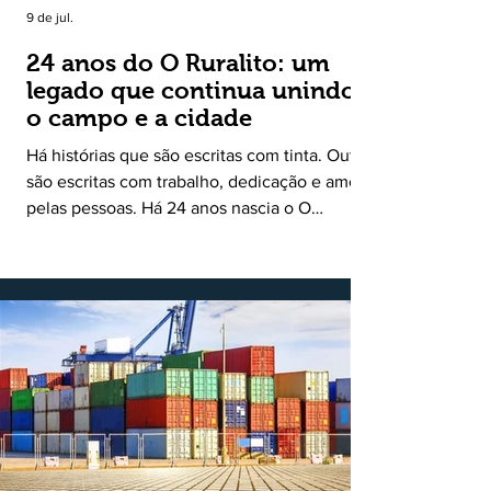
9 de jul.
24 anos do O Ruralito: um
legado que continua unindo
o campo e a cidade
Há histórias que são escritas com tinta. Outras
são escritas com trabalho, dedicação e amor
pelas pessoas. Há 24 anos nascia o O
Ruralito, movido por um propósito simples,
mas grandioso: aproximar o campo da cidade,
valorizar quem produz, preservar a história
das comunidades e dar voz às pessoas que
muitas vezes passam despercebidas pelos
grandes meios de comunicação. Muito mais
do que um jornal ou um portal de notícias, o
Ruralito tornou-se uma missão. Essa missão
nasceu do