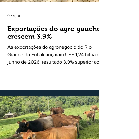
9 de jul.
Exportações do agro gaúcho
crescem 3,9%
As exportações do agronegócio do Rio
Grande do Sul alcançaram US$ 1,24 bilhão em
junho de 2026, resultado 3,9% superior ao
registrado no mesmo mês de 2025. De
acordo com a Federação da Agricultura do
Estado do Rio Grande do Sul, o setor
respondeu por 68,9% de todas as vendas
externas do Estado no período. Segundo a
Assessoria Econômica da Federação da
Agricultura do Estado do Rio Grande do Sul, o
principal destaque do mês foi a diferença
entre o crescimento da receita e a red