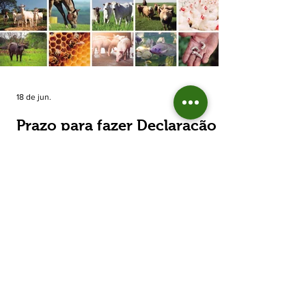
estimada de 31,5% na área plantada no Rio
Grande do Sul, para cerca de 790 mil
hectares. A decisão de reduzir o plantio
expõe um cenário de cautela no campo. De
acordo com a Fecoagro/RS, a retração não
aparece de forma isolada: nos quatro cicl
18 de jun.
Prazo para fazer Declaração
Anual do Rebanho termina
em duas semanas
Prazo para fazer Declaração Anual do
Rebanho termina em duas semanas - Até o
momento, 53,37% das Declarações foram
entregues Termina em duas semanas o prazo
para entrega da Declaração Anual do
Rebanho 2026 da Secretaria da Agricultura,
Pecuária, Produção Sustentável e Irrigação
(Seapi). O prazo final é o dia 30 de junho. Até