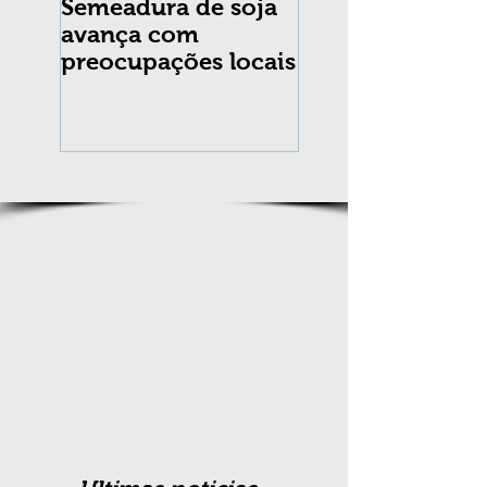
Semeadura de soja
Erradicação da
avança com
praga Cydia
preocupações locais
pomonella no Br
completa 10 an