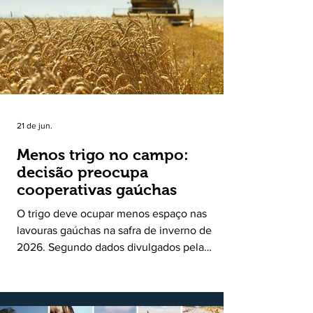
uma política pública inédita de apoio à cadeia
produtiva do leite no Rio Grande do Sul. Ao
longo de sete meses, o programa recebeu 3,4
mil solicitações de enquadramen
21 de jun.
Menos trigo no campo:
decisão preocupa
cooperativas gaúchas
O trigo deve ocupar menos espaço nas
lavouras gaúchas na safra de inverno de
2026. Segundo dados divulgados pela
Fecoagro/RS, levantamento da Rede Técnica
Cooperativa (RTC/CCGL), feito junto a 21
cooperativas agropecuárias, indica queda