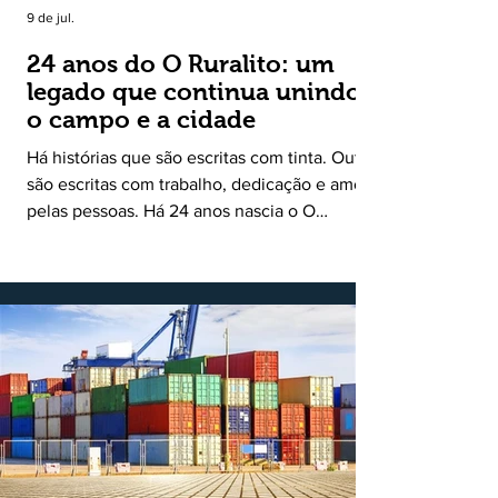
9 de jul.
24 anos do O Ruralito: um
legado que continua unindo
o campo e a cidade
Há histórias que são escritas com tinta. Outras
são escritas com trabalho, dedicação e amor
pelas pessoas. Há 24 anos nascia o O
Ruralito, movido por um propósito simples,
mas grandioso: aproximar o campo da cidade,
valorizar quem produz, preservar a história
das comunidades e dar voz às pessoas que
muitas vezes passam despercebidas pelos
grandes meios de comunicação. Muito mais
do que um jornal ou um portal de notícias, o
Ruralito tornou-se uma missão. Essa missão
nasceu do