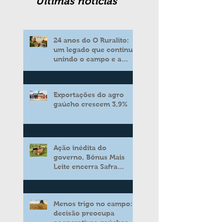
Ultimas noticias
24 anos do O Ruralito:
um legado que continua
unindo o campo e a
cidade
Exportações do agro
gaúcho crescem 3,9%
Ação inédita do
governo, Bônus Mais
Leite encerra Safra
2025/2026 consolidando
novo modelo de apoio
aos produtores de leite
Menos trigo no campo:
decisão preocupa