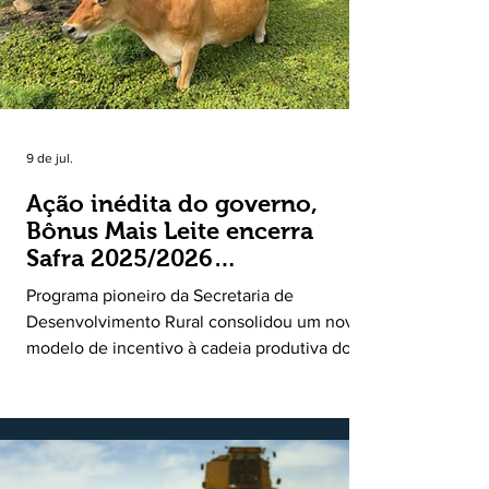
9 de jul.
Ação inédita do governo,
Bônus Mais Leite encerra
Safra 2025/2026
consolidando novo modelo
Programa pioneiro da Secretaria de
de apoio aos produtores de
Desenvolvimento Rural consolidou um novo
leite
modelo de incentivo à cadeia produtiva do
leite. Lançado pela Secretaria de
Desenvolvimento Rural (SDR) em 11 de
novembro de 2025, o Programa Bônus Mais
Leite encerrou o Plano Safra 2025/2026, em
30 de junho de 2026, consolidando-se como