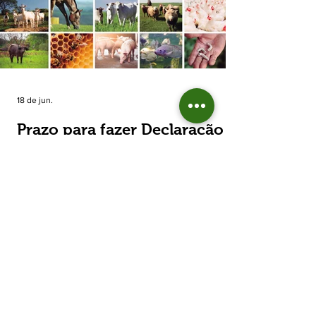
estimada de 31,5% na área plantada no Rio
Grande do Sul, para cerca de 790 mil
hectares. A decisão de reduzir o plantio
expõe um cenário de cautela no campo. De
acordo com a Fecoagro/RS, a retração não
aparece de forma isolada: nos quatro cicl
18 de jun.
Prazo para fazer Declaração
Anual do Rebanho termina
em duas semanas
Prazo para fazer Declaração Anual do
Rebanho termina em duas semanas - Até o
momento, 53,37% das Declarações foram
entregues Termina em duas semanas o prazo
para entrega da Declaração Anual do
Rebanho 2026 da Secretaria da Agricultura,
Pecuária, Produção Sustentável e Irrigação
(Seapi). O prazo final é o dia 30 de junho. Até