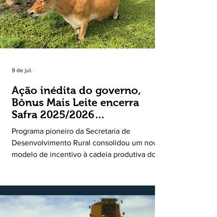
9 de jul.
Ação inédita do governo,
Bônus Mais Leite encerra
Safra 2025/2026
consolidando novo modelo
Programa pioneiro da Secretaria de
de apoio aos produtores de
Desenvolvimento Rural consolidou um novo
leite
modelo de incentivo à cadeia produtiva do
leite. Lançado pela Secretaria de
Desenvolvimento Rural (SDR) em 11 de
novembro de 2025, o Programa Bônus Mais
Leite encerrou o Plano Safra 2025/2026, em
30 de junho de 2026, consolidando-se como