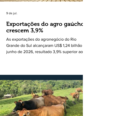
9 de jul.
Exportações do agro gaúcho
crescem 3,9%
As exportações do agronegócio do Rio
Grande do Sul alcançaram US$ 1,24 bilhão em
junho de 2026, resultado 3,9% superior ao
registrado no mesmo mês de 2025. De
acordo com a Federação da Agricultura do
Estado do Rio Grande do Sul, o setor
respondeu por 68,9% de todas as vendas
externas do Estado no período. Segundo a
Assessoria Econômica da Federação da
Agricultura do Estado do Rio Grande do Sul, o
principal destaque do mês foi a diferença
entre o crescimento da receita e a red