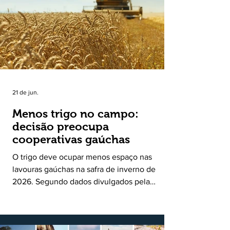
uma política pública inédita de apoio à cadeia
produtiva do leite no Rio Grande do Sul. Ao
longo de sete meses, o programa recebeu 3,4
mil solicitações de enquadramen
21 de jun.
Menos trigo no campo:
decisão preocupa
cooperativas gaúchas
O trigo deve ocupar menos espaço nas
lavouras gaúchas na safra de inverno de
2026. Segundo dados divulgados pela
Fecoagro/RS, levantamento da Rede Técnica
Cooperativa (RTC/CCGL), feito junto a 21
cooperativas agropecuárias, indica queda