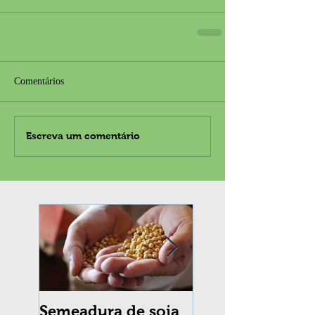
Comentários
Escreva um comentário
Semeadura de soja
Erradicação da