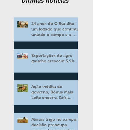
Ultimas noticias
24 anos do O Ruralito:
um legado que continua
unindo o campo e a
cidade
Exportações do agro
gaúcho crescem 3,9%
Ação inédita do
governo, Bônus Mais
Leite encerra Safra
2025/2026 consolidando
novo modelo de apoio
aos produtores de leite
Menos trigo no campo:
decisão preocupa