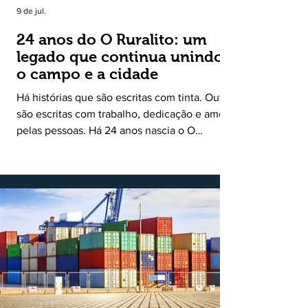
9 de jul.
24 anos do O Ruralito: um
legado que continua unindo
o campo e a cidade
Há histórias que são escritas com tinta. Outras
são escritas com trabalho, dedicação e amor
pelas pessoas. Há 24 anos nascia o O
Ruralito, movido por um propósito simples,
mas grandioso: aproximar o campo da cidade,
valorizar quem produz, preservar a história
das comunidades e dar voz às pessoas que
muitas vezes passam despercebidas pelos
grandes meios de comunicação. Muito mais
do que um jornal ou um portal de notícias, o
Ruralito tornou-se uma missão. Essa missão
nasceu do