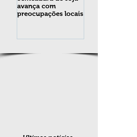
avança com
praga Cydia
preocupações locais
pomonella no Br
completa 10 an