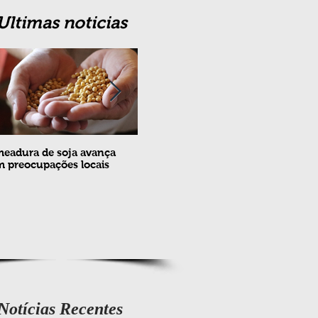
Ultimas noticias
eadura de soja avança
Erradicação da praga Cydia
Feira
 preocupações locais
pomonella no Brasil completa
ovin
10 anos
meta
e fev
Notícias Recentes