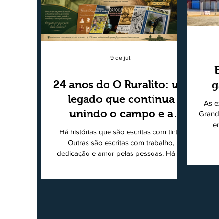
9 de jul.
24 anos do O Ruralito: um
g
legado que continua
As e
unindo o campo e a
Grand
e
cidade
Há histórias que são escritas com tinta.
super
Outras são escritas com trabalho,
202
dedicação e amor pelas pessoas. Há 24
Agri
anos nascia o O Ruralito, movido por um
Sul
propósito simples, mas grandioso:
toda
aproximar o campo da cidade, valorizar
quem produz, preservar a história das
Econ
comunidades e dar voz às pessoas que
do
muitas vezes passam despercebidas pelos