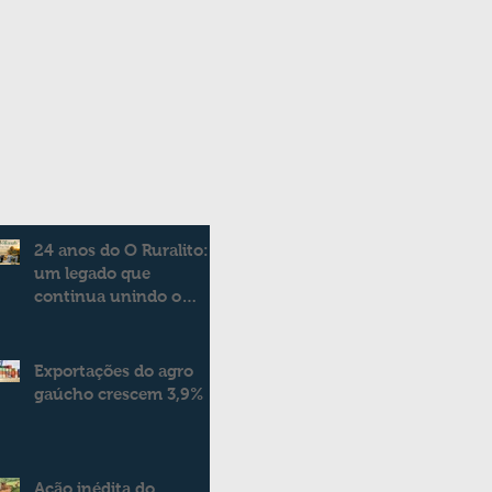
24 anos do O Ruralito:
um legado que
continua unindo o
campo e a cidade
Exportações do agro
gaúcho crescem 3,9%
Ação inédita do