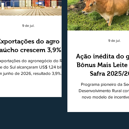
9 de jul.
Exportações do agro
9 de jul.
aúcho crescem 3,9%
Ação inédita do 
xportações do agronegócio do Rio
Bônus Mais Leite
e do Sul alcançaram US$ 1,24 bilhão
Safra 2025/
m junho de 2026, resultado 3,9%
ior ao registrado no mesmo mês de
consolidando
Programa pioneiro da Sec
5. De acordo com a Federação da
modelo de apo
Desenvolvimento Rural co
cultura do Estado do Rio Grande do
novo modelo de incentiv
produtores de 
, o setor respondeu por 68,9% de
produtiva do leite. Lançado p
s as vendas externas do Estado no
de Desenvolvimento Rural (
período. Segundo a Assessoria
novembro de 2025, o Pro
ômica da Federação da Agricultura
Mais Leite encerrou o Pl
 Estado do Rio Grande do Sul, o
2025/2026, em 30 de jun