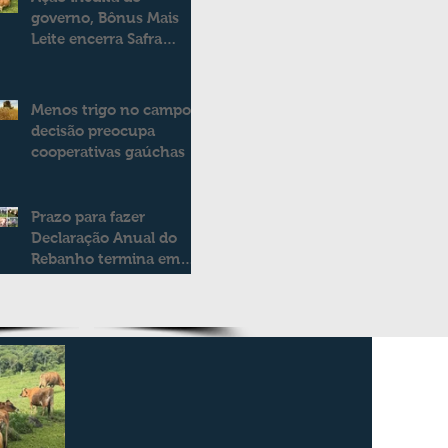
governo, Bônus Mais
Leite encerra Safra
2025/2026
consolidando novo
modelo de apoio aos
Menos trigo no campo:
produtores de leite
decisão preocupa
cooperativas gaúchas
Prazo para fazer
Declaração Anual do
Rebanho termina em
duas semanas