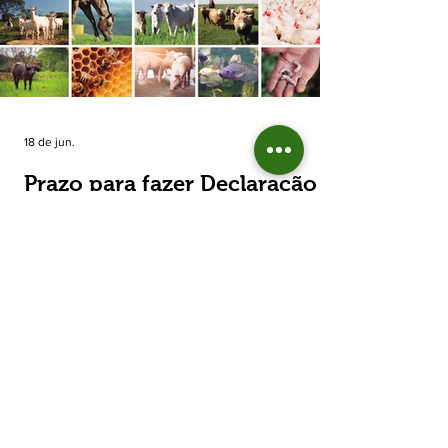
estimada de 31,5% na área plantada no Rio
Grande do Sul, para cerca de 790 mil
hectares. A decisão de reduzir o plantio
expõe um cenário de cautela no campo. De
acordo com a Fecoagro/RS, a retração não
aparece de forma isolada: nos quatro cicl
18 de jun.
Prazo para fazer Declaração
Anual do Rebanho termina
em duas semanas
Prazo para fazer Declaração Anual do
Rebanho termina em duas semanas - Até o
momento, 53,37% das Declarações foram
entregues Termina em duas semanas o prazo
para entrega da Declaração Anual do
Rebanho 2026 da Secretaria da Agricultura,
Pecuária, Produção Sustentável e Irrigação
(Seapi). O prazo final é o dia 30 de junho. Até