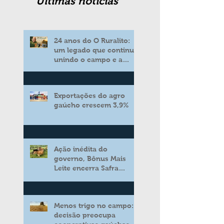
Ultimas noticias
24 anos do O Ruralito:
um legado que continua
unindo o campo e a
cidade
Exportações do agro
gaúcho crescem 3,9%
Ação inédita do
governo, Bônus Mais
Leite encerra Safra
2025/2026 consolidando
novo modelo de apoio
aos produtores de leite
Menos trigo no campo:
decisão preocupa