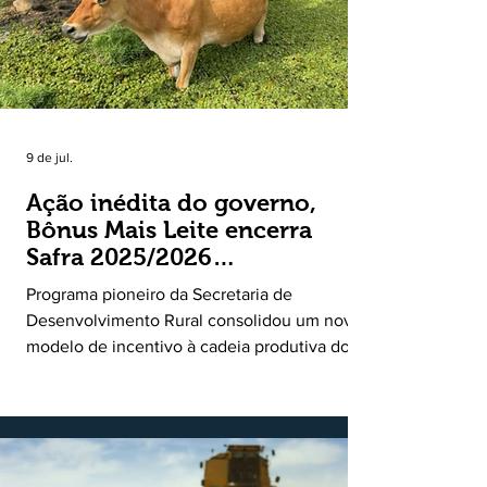
9 de jul.
Ação inédita do governo,
Bônus Mais Leite encerra
Safra 2025/2026
consolidando novo modelo
Programa pioneiro da Secretaria de
de apoio aos produtores de
Desenvolvimento Rural consolidou um novo
leite
modelo de incentivo à cadeia produtiva do
leite. Lançado pela Secretaria de
Desenvolvimento Rural (SDR) em 11 de
novembro de 2025, o Programa Bônus Mais
Leite encerrou o Plano Safra 2025/2026, em
30 de junho de 2026, consolidando-se como