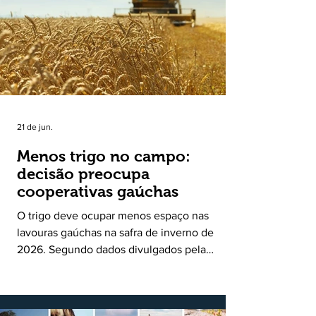
uma política pública inédita de apoio à cadeia
produtiva do leite no Rio Grande do Sul. Ao
longo de sete meses, o programa recebeu 3,4
mil solicitações de enquadramen
21 de jun.
Menos trigo no campo:
decisão preocupa
cooperativas gaúchas
O trigo deve ocupar menos espaço nas
lavouras gaúchas na safra de inverno de
2026. Segundo dados divulgados pela
Fecoagro/RS, levantamento da Rede Técnica
Cooperativa (RTC/CCGL), feito junto a 21
cooperativas agropecuárias, indica queda