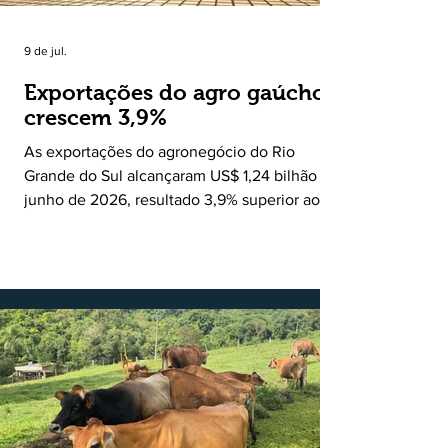
9 de jul.
Exportações do agro gaúcho
crescem 3,9%
As exportações do agronegócio do Rio
Grande do Sul alcançaram US$ 1,24 bilhão em
junho de 2026, resultado 3,9% superior ao
registrado no mesmo mês de 2025. De
acordo com a Federação da Agricultura do
Estado do Rio Grande do Sul, o setor
respondeu por 68,9% de todas as vendas
externas do Estado no período. Segundo a
Assessoria Econômica da Federação da
Agricultura do Estado do Rio Grande do Sul, o
principal destaque do mês foi a diferença
entre o crescimento da receita e a red