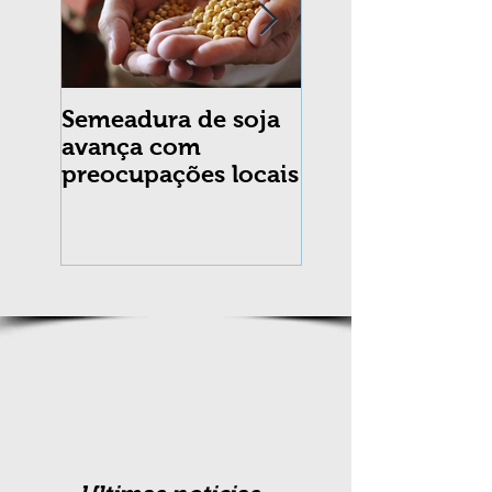
Semeadura de soja
Erradicação da
avança com
praga Cydia
preocupações locais
pomonella no Br
completa 10 an