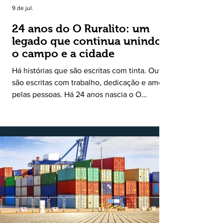
9 de jul.
24 anos do O Ruralito: um
legado que continua unindo
o campo e a cidade
Há histórias que são escritas com tinta. Outras
são escritas com trabalho, dedicação e amor
pelas pessoas. Há 24 anos nascia o O
Ruralito, movido por um propósito simples,
mas grandioso: aproximar o campo da cidade,
valorizar quem produz, preservar a história
das comunidades e dar voz às pessoas que
muitas vezes passam despercebidas pelos
grandes meios de comunicação. Muito mais
do que um jornal ou um portal de notícias, o
Ruralito tornou-se uma missão. Essa missão
nasceu do