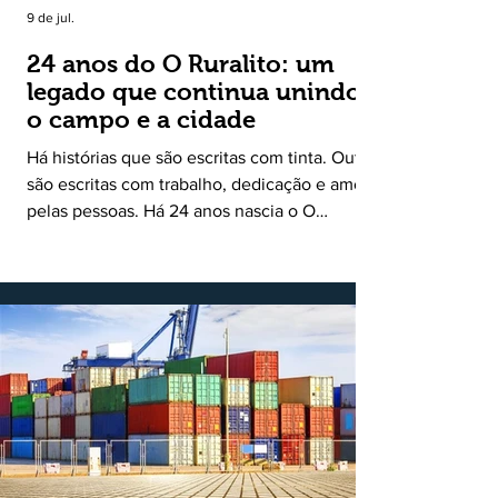
9 de jul.
24 anos do O Ruralito: um
legado que continua unindo
o campo e a cidade
Há histórias que são escritas com tinta. Outras
são escritas com trabalho, dedicação e amor
pelas pessoas. Há 24 anos nascia o O
Ruralito, movido por um propósito simples,
mas grandioso: aproximar o campo da cidade,
valorizar quem produz, preservar a história
das comunidades e dar voz às pessoas que
muitas vezes passam despercebidas pelos
grandes meios de comunicação. Muito mais
do que um jornal ou um portal de notícias, o
Ruralito tornou-se uma missão. Essa missão
nasceu do