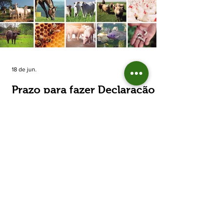
estimada de 31,5% na área plantada no Rio
Grande do Sul, para cerca de 790 mil
hectares. A decisão de reduzir o plantio
expõe um cenário de cautela no campo. De
acordo com a Fecoagro/RS, a retração não
aparece de forma isolada: nos quatro cicl
18 de jun.
Prazo para fazer Declaração
Anual do Rebanho termina
em duas semanas
Prazo para fazer Declaração Anual do
Rebanho termina em duas semanas - Até o
momento, 53,37% das Declarações foram
entregues Termina em duas semanas o prazo
para entrega da Declaração Anual do
Rebanho 2026 da Secretaria da Agricultura,
Pecuária, Produção Sustentável e Irrigação
(Seapi). O prazo final é o dia 30 de junho. Até