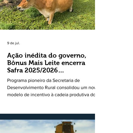
9 de jul.
Ação inédita do governo,
Bônus Mais Leite encerra
Safra 2025/2026
consolidando novo modelo
Programa pioneiro da Secretaria de
de apoio aos produtores de
Desenvolvimento Rural consolidou um novo
leite
modelo de incentivo à cadeia produtiva do
leite. Lançado pela Secretaria de
Desenvolvimento Rural (SDR) em 11 de
novembro de 2025, o Programa Bônus Mais
Leite encerrou o Plano Safra 2025/2026, em
30 de junho de 2026, consolidando-se como