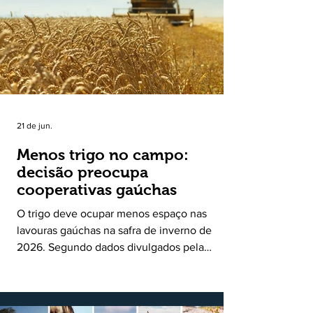
uma política pública inédita de apoio à cadeia
produtiva do leite no Rio Grande do Sul. Ao
longo de sete meses, o programa recebeu 3,4
mil solicitações de enquadramen
21 de jun.
Menos trigo no campo:
decisão preocupa
cooperativas gaúchas
O trigo deve ocupar menos espaço nas
lavouras gaúchas na safra de inverno de
2026. Segundo dados divulgados pela
Fecoagro/RS, levantamento da Rede Técnica
Cooperativa (RTC/CCGL), feito junto a 21
cooperativas agropecuárias, indica queda