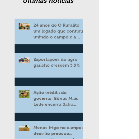
Ultimas noticias
24 anos do O Ruralito:
um legado que continua
unindo o campo e a
cidade
Exportações do agro
gaúcho crescem 3,9%
Ação inédita do
governo, Bônus Mais
Leite encerra Safra
2025/2026 consolidando
novo modelo de apoio
aos produtores de leite
Menos trigo no campo:
decisão preocupa