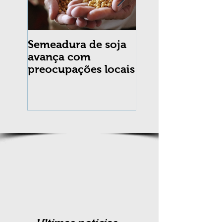
Semeadura de soja
Erradicação da
avança com
praga Cydia
preocupações locais
pomonella no Br
completa 10 an