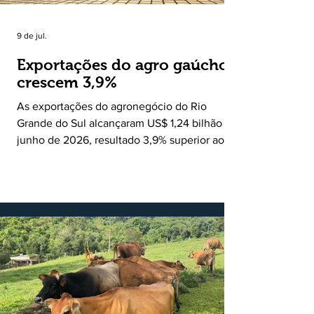
9 de jul.
Exportações do agro gaúcho
crescem 3,9%
As exportações do agronegócio do Rio
Grande do Sul alcançaram US$ 1,24 bilhão em
junho de 2026, resultado 3,9% superior ao
registrado no mesmo mês de 2025. De
acordo com a Federação da Agricultura do
Estado do Rio Grande do Sul, o setor
respondeu por 68,9% de todas as vendas
externas do Estado no período. Segundo a
Assessoria Econômica da Federação da
Agricultura do Estado do Rio Grande do Sul, o
principal destaque do mês foi a diferença
entre o crescimento da receita e a red