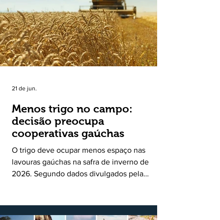
uma política pública inédita de apoio à cadeia
produtiva do leite no Rio Grande do Sul. Ao
longo de sete meses, o programa recebeu 3,4
mil solicitações de enquadramen
21 de jun.
Menos trigo no campo:
decisão preocupa
cooperativas gaúchas
O trigo deve ocupar menos espaço nas
lavouras gaúchas na safra de inverno de
2026. Segundo dados divulgados pela
Fecoagro/RS, levantamento da Rede Técnica
Cooperativa (RTC/CCGL), feito junto a 21
cooperativas agropecuárias, indica queda