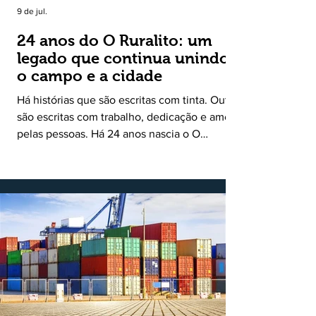
9 de jul.
24 anos do O Ruralito: um
legado que continua unindo
o campo e a cidade
Há histórias que são escritas com tinta. Outras
são escritas com trabalho, dedicação e amor
pelas pessoas. Há 24 anos nascia o O
Ruralito, movido por um propósito simples,
mas grandioso: aproximar o campo da cidade,
valorizar quem produz, preservar a história
das comunidades e dar voz às pessoas que
muitas vezes passam despercebidas pelos
grandes meios de comunicação. Muito mais
do que um jornal ou um portal de notícias, o
Ruralito tornou-se uma missão. Essa missão
nasceu do