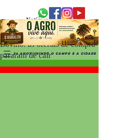
Notícias Recentes
Bovino: as ofertas de compra
pararam de cair
24 ANOS UNINDO O CAMPO E A CIDADE