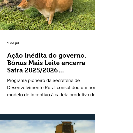
9 de jul.
Ação inédita do governo,
Bônus Mais Leite encerra
Safra 2025/2026
consolidando novo modelo
Programa pioneiro da Secretaria de
de apoio aos produtores de
Desenvolvimento Rural consolidou um novo
leite
modelo de incentivo à cadeia produtiva do
leite. Lançado pela Secretaria de
Desenvolvimento Rural (SDR) em 11 de
novembro de 2025, o Programa Bônus Mais
Leite encerrou o Plano Safra 2025/2026, em
30 de junho de 2026, consolidando-se como