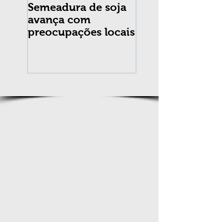
Semeadura de soja
Erradicação da
avança com
praga Cydia
preocupações locais
pomonella no Br
completa 10 an