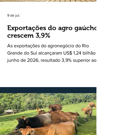
9 de jul.
Exportações do agro gaúcho
crescem 3,9%
As exportações do agronegócio do Rio
Grande do Sul alcançaram US$ 1,24 bilhão em
junho de 2026, resultado 3,9% superior ao
registrado no mesmo mês de 2025. De
acordo com a Federação da Agricultura do
Estado do Rio Grande do Sul, o setor
respondeu por 68,9% de todas as vendas
externas do Estado no período. Segundo a
Assessoria Econômica da Federação da
Agricultura do Estado do Rio Grande do Sul, o
principal destaque do mês foi a diferença
entre o crescimento da receita e a red