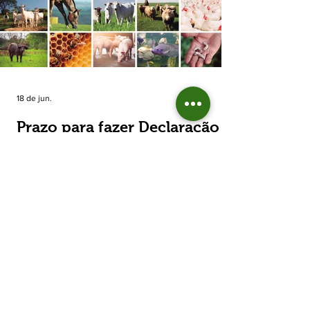
estimada de 31,5% na área plantada no Rio
Grande do Sul, para cerca de 790 mil
hectares. A decisão de reduzir o plantio
expõe um cenário de cautela no campo. De
acordo com a Fecoagro/RS, a retração não
aparece de forma isolada: nos quatro cicl
18 de jun.
Prazo para fazer Declaração
Anual do Rebanho termina
em duas semanas
Prazo para fazer Declaração Anual do
Rebanho termina em duas semanas - Até o
momento, 53,37% das Declarações foram
entregues Termina em duas semanas o prazo
para entrega da Declaração Anual do
Rebanho 2026 da Secretaria da Agricultura,
Pecuária, Produção Sustentável e Irrigação
(Seapi). O prazo final é o dia 30 de junho. Até