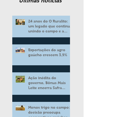
Ultimas noticias
24 anos do O Ruralito:
um legado que continua
unindo o campo e a
cidade
Exportações do agro
gaúcho crescem 3,9%
Ação inédita do
governo, Bônus Mais
Leite encerra Safra
2025/2026 consolidando
novo modelo de apoio
aos produtores de leite
Menos trigo no campo:
decisão preocupa