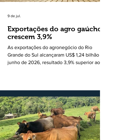
9 de jul.
Exportações do agro gaúcho
crescem 3,9%
As exportações do agronegócio do Rio
Grande do Sul alcançaram US$ 1,24 bilhão em
junho de 2026, resultado 3,9% superior ao
registrado no mesmo mês de 2025. De
acordo com a Federação da Agricultura do
Estado do Rio Grande do Sul, o setor
respondeu por 68,9% de todas as vendas
externas do Estado no período. Segundo a
Assessoria Econômica da Federação da
Agricultura do Estado do Rio Grande do Sul, o
principal destaque do mês foi a diferença
entre o crescimento da receita e a red