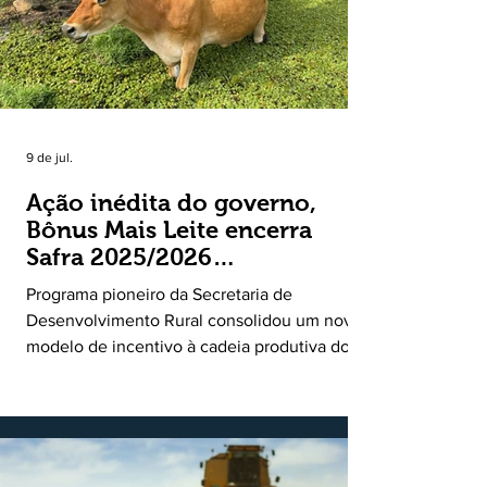
9 de jul.
Ação inédita do governo,
Bônus Mais Leite encerra
Safra 2025/2026
consolidando novo modelo
Programa pioneiro da Secretaria de
de apoio aos produtores de
Desenvolvimento Rural consolidou um novo
leite
modelo de incentivo à cadeia produtiva do
leite. Lançado pela Secretaria de
Desenvolvimento Rural (SDR) em 11 de
novembro de 2025, o Programa Bônus Mais
Leite encerrou o Plano Safra 2025/2026, em
30 de junho de 2026, consolidando-se como