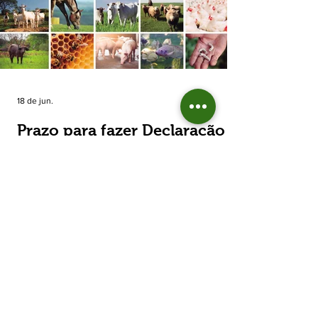
estimada de 31,5% na área plantada no Rio
Grande do Sul, para cerca de 790 mil
hectares. A decisão de reduzir o plantio
expõe um cenário de cautela no campo. De
acordo com a Fecoagro/RS, a retração não
aparece de forma isolada: nos quatro cicl
18 de jun.
Prazo para fazer Declaração
Anual do Rebanho termina
em duas semanas
Prazo para fazer Declaração Anual do
Rebanho termina em duas semanas - Até o
momento, 53,37% das Declarações foram
entregues Termina em duas semanas o prazo
para entrega da Declaração Anual do
Rebanho 2026 da Secretaria da Agricultura,
Pecuária, Produção Sustentável e Irrigação
(Seapi). O prazo final é o dia 30 de junho. Até