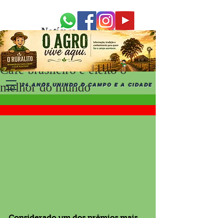
Notícias Recentes
Café brasileiro é eleito o
melhor do mundo
24 ANOS UNINDO O CAMPO E A CIDADE
Considerado um dos prêmios mais 