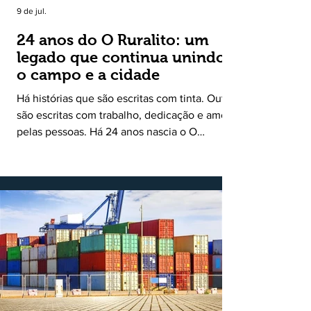
9 de jul.
24 anos do O Ruralito: um
legado que continua unindo
o campo e a cidade
Há histórias que são escritas com tinta. Outras
são escritas com trabalho, dedicação e amor
pelas pessoas. Há 24 anos nascia o O
Ruralito, movido por um propósito simples,
mas grandioso: aproximar o campo da cidade,
valorizar quem produz, preservar a história
das comunidades e dar voz às pessoas que
muitas vezes passam despercebidas pelos
grandes meios de comunicação. Muito mais
do que um jornal ou um portal de notícias, o
Ruralito tornou-se uma missão. Essa missão
nasceu do