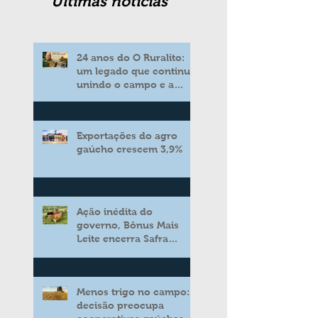
Ultimas noticias
24 anos do O Ruralito:
um legado que continua
unindo o campo e a
cidade
Exportações do agro
gaúcho crescem 3,9%
Ação inédita do
governo, Bônus Mais
Leite encerra Safra
2025/2026 consolidando
novo modelo de apoio
aos produtores de leite
Menos trigo no campo:
decisão preocupa