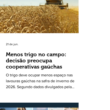
uma política pública inédita de apoio à cadeia
produtiva do leite no Rio Grande do Sul. Ao
longo de sete meses, o programa recebeu 3,4
mil solicitações de enquadramen
21 de jun.
Menos trigo no campo:
decisão preocupa
cooperativas gaúchas
O trigo deve ocupar menos espaço nas
lavouras gaúchas na safra de inverno de
2026. Segundo dados divulgados pela
Fecoagro/RS, levantamento da Rede Técnica
Cooperativa (RTC/CCGL), feito junto a 21
cooperativas agropecuárias, indica queda