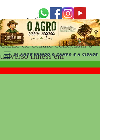
Notícias Recentes
Carne de búfalo conquista o
universo fitness em
24 ANOS UNINDO O CAMPO E A CIDADE
degustação na capital gaúcha