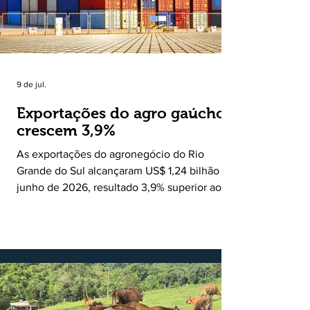
Ruralito tornou-se uma missão. Essa missão
nasceu do
9 de jul.
Exportações do agro gaúcho
crescem 3,9%
As exportações do agronegócio do Rio
Grande do Sul alcançaram US$ 1,24 bilhão em
junho de 2026, resultado 3,9% superior ao
registrado no mesmo mês de 2025. De
acordo com a Federação da Agricultura do
Estado do Rio Grande do Sul, o setor
respondeu por 68,9% de todas as vendas
externas do Estado no período. Segundo a
Assessoria Econômica da Federação da
Agricultura do Estado do Rio Grande do Sul, o