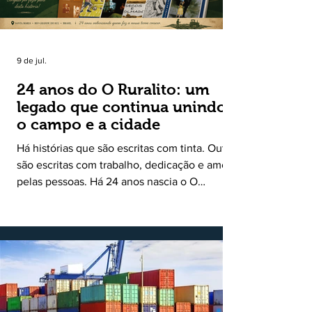
9 de jul.
24 anos do O Ruralito: um
legado que continua unindo
o campo e a cidade
Há histórias que são escritas com tinta. Outras
são escritas com trabalho, dedicação e amor
pelas pessoas. Há 24 anos nascia o O
Ruralito, movido por um propósito simples,
mas grandioso: aproximar o campo da cidade,
valorizar quem produz, preservar a história
das comunidades e dar voz às pessoas que
muitas vezes passam despercebidas pelos
grandes meios de comunicação. Muito mais
do que um jornal ou um portal de notícias, o