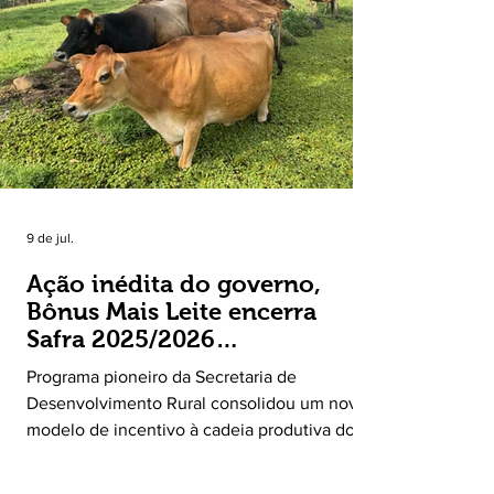
principal destaque do mês foi a diferença
entre o crescimento da receita e a red
9 de jul.
Ação inédita do governo,
Bônus Mais Leite encerra
Safra 2025/2026
consolidando novo modelo
Programa pioneiro da Secretaria de
de apoio aos produtores de
Desenvolvimento Rural consolidou um novo
leite
modelo de incentivo à cadeia produtiva do
leite. Lançado pela Secretaria de
Desenvolvimento Rural (SDR) em 11 de