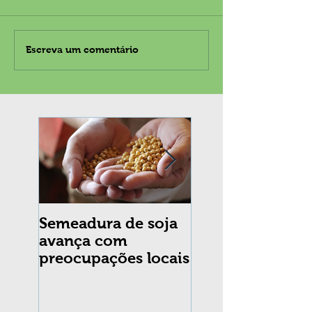
Escreva um comentário
Semeadura de soja
Erradicação da
avança com
praga Cydia
preocupações locais
pomonella no Br
completa 10 an