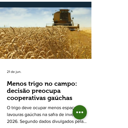
novembro de 2025, o Programa Bônus Mais
Leite encerrou o Plano Safra 2025/2026, em
30 de junho de 2026, consolidando-se como
uma política pública inédita de apoio à cadeia
produtiva do leite no Rio Grande do Sul. Ao
longo de sete meses, o programa recebeu 3,4
mil solicitações de enquadramen
21 de jun.
Menos trigo no campo:
decisão preocupa
cooperativas gaúchas
O trigo deve ocupar menos espaço nas
lavouras gaúchas na safra de inverno de
2026. Segundo dados divulgados pela