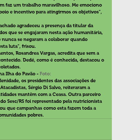
m faz um trabalho maravilhoso. Me emociono 
poio e incentivo para atingirmos os objetivos”, 
achado agradeceu a presença da titular da 
todos que se engajaram nesta ação humanitária, 
e nunca se negaram a colaborar quando 
ta luta”, frisou.
entos, Rosandrea Vargas, acredita que sem a 
acontecido. Dedé, como é conhecida, destacou o 
oletados.
a Ilha do Pavão - 
Foto: 
lenidade, os presidentes das associações de 
Atacadistas, Sérgio Di Salvo, reiteraram a 
ntidades mantêm com a Ceasa. Outra parceiro 
do Sesc/RS foi representado pela nutricionista 
brou que campanhas como esta fazem toda a 
comunidades pobres. 