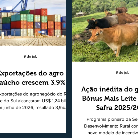
9 de jul.
Exportações do agro
9 de jul.
aúcho crescem 3,9%
Ação inédita do 
xportações do agronegócio do Rio
Bônus Mais Leite
e do Sul alcançaram US$ 1,24 bilhão
Safra 2025/
m junho de 2026, resultado 3,9%
ior ao registrado no mesmo mês de
consolidando
Programa pioneiro da Sec
5. De acordo com a Federação da
modelo de apo
Desenvolvimento Rural co
cultura do Estado do Rio Grande do
novo modelo de incentiv
produtores de 
, o setor respondeu por 68,9% de