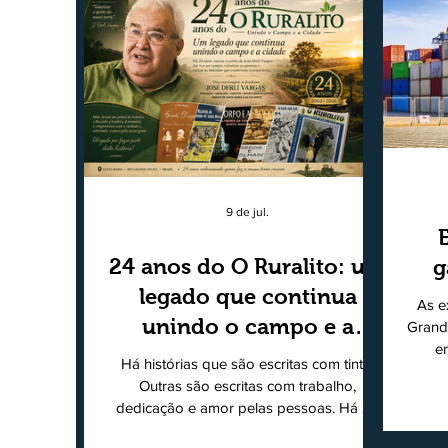
9 de jul.
24 anos do O Ruralito: um
g
legado que continua
As e
unindo o campo e a
Grand
e
cidade
Há histórias que são escritas com tinta.
super
Outras são escritas com trabalho,
202
dedicação e amor pelas pessoas. Há 24
Agri
anos nascia o O Ruralito, movido por um
Sul