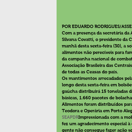
POR EDUARDO RODRIGUES/ASSE
Com a presença da secretária da 
Silvana Covatti, o presidente da 
manhã desta sexta-feira (30), a so
alimentos não perecíveis para famí
da campanha nacional de combate
Associação Brasileira das Centra
de todas as Ceasas do país.
Os mantimentos arrecadados pelas 
longo desta sexta-feira em bolsões
gaúcha distribuirá 15 toneladas de
básicas, 1.660 pacotes de bolacha
Alimentos foram distribuídos par
Teodora e Operária em Porto Aleg
SEAPDR
Impressionada com a mobi
fez um agradecimento especial à 
gente não consegue fazer ação so