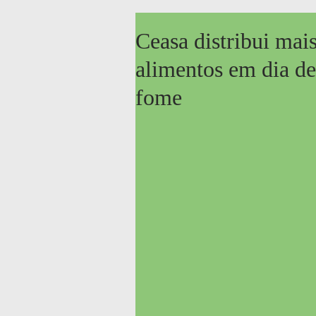
Ceasa distribui mai
alimentos em dia d
fome