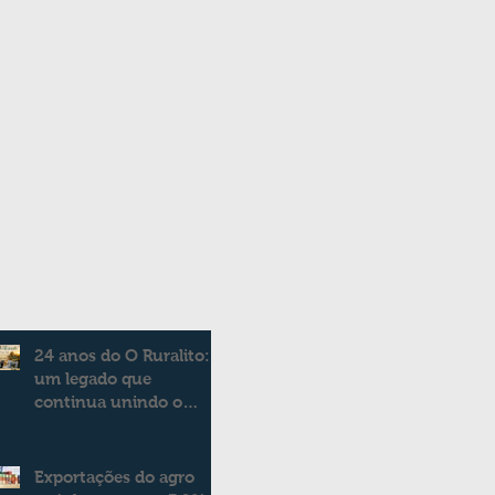
24 anos do O Ruralito:
um legado que
continua unindo o
campo e a cidade
Exportações do agro