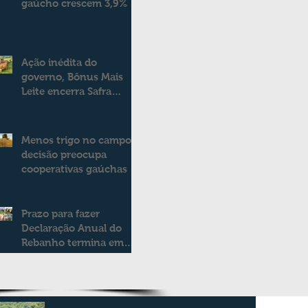
gaúcho crescem 3,9%
Ação inédita do
governo, Bônus Mais
Leite encerra Safra
2025/2026
consolidando novo
modelo de apoio aos
Menos trigo no campo:
produtores de leite
decisão preocupa
cooperativas gaúchas
Prazo para fazer
Declaração Anual do
Rebanho termina em
duas semanas