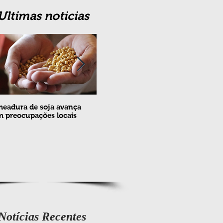
Ultimas noticias
eadura de soja avança
Erradicação da praga Cydia
Feira
 preocupações locais
pomonella no Brasil completa
ovin
10 anos
meta
e fev
Notícias Recentes