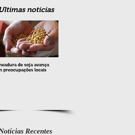
Ultimas noticias
eadura de soja avança
Erradicação da praga Cydia
Feira
 preocupações locais
pomonella no Brasil completa
ovin
10 anos
meta
e fev
Notícias Recentes