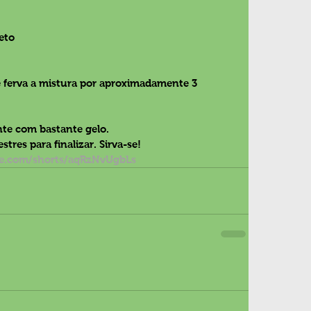
eto
e ferva a mistura por aproximadamente 3 
nte com bastante gelo.
stres para finalizar. Sirva-se!
be.com/shorts/aqRzNvUgbLs