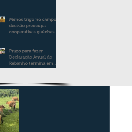
2025/2026
consolidando novo
modelo de apoio aos
Menos trigo no campo:
produtores de leite
decisão preocupa
cooperativas gaúchas
Prazo para fazer
Declaração Anual do
Rebanho termina em
duas semanas