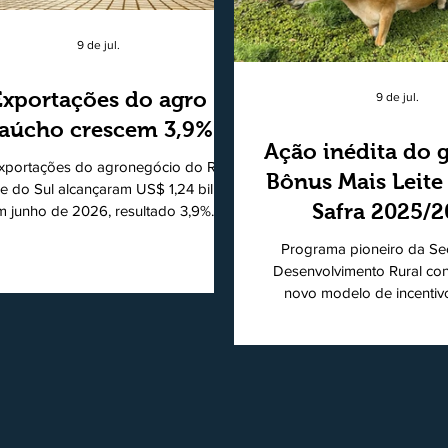
9 de jul.
Exportações do agro
9 de jul.
aúcho crescem 3,9%
Ação inédita do 
xportações do agronegócio do Rio
Bônus Mais Leite
e do Sul alcançaram US$ 1,24 bilhão
Safra 2025/
m junho de 2026, resultado 3,9%
ior ao registrado no mesmo mês de
consolidando
Programa pioneiro da Sec
5. De acordo com a Federação da
modelo de apo
Desenvolvimento Rural co
cultura do Estado do Rio Grande do
novo modelo de incentiv
produtores de 
, o setor respondeu por 68,9% de
produtiva do leite. Lançado p
s as vendas externas do Estado no
de Desenvolvimento Rural (
período. Segundo a Assessoria
novembro de 2025, o Pro
ômica da Federação da Agricultura
Mais Leite encerrou o Pl
 Estado do Rio Grande do Sul, o
2025/2026, em 30 de jun
ipal destaque do mês foi a diferença
consolidando-se como um
re o crescimento da receita e a red
pública inédita de apoio