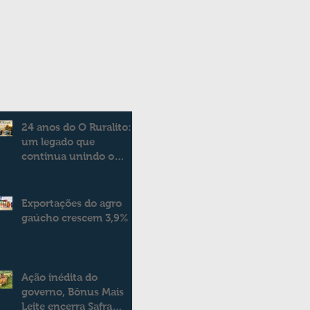
24 anos do O Ruralito:
um legado que
continua unindo o
campo e a cidade
Exportações do agro
gaúcho crescem 3,9%
Ação inédita do
governo, Bônus Mais
Leite encerra Safra