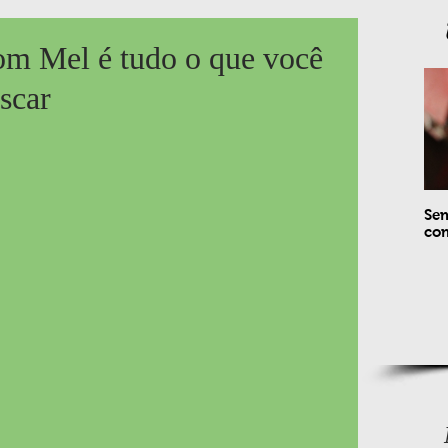
m Mel é tudo o que você
escar
Sem
com