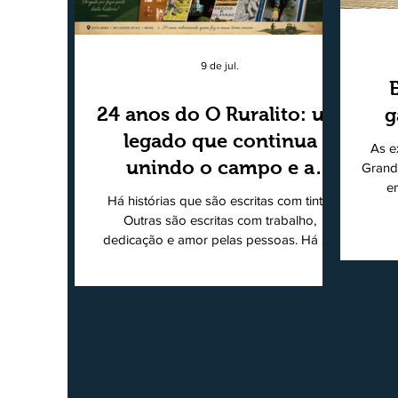
9 de jul.
24 anos do O Ruralito: um
g
legado que continua
As e
unindo o campo e a
Grand
e
cidade
Há histórias que são escritas com tinta.
super
Outras são escritas com trabalho,
202
dedicação e amor pelas pessoas. Há 24
Agri
anos nascia o O Ruralito, movido por um
Sul
propósito simples, mas grandioso:
toda
aproximar o campo da cidade, valorizar
quem produz, preservar a história das
Econ
comunidades e dar voz às pessoas que
do
muitas vezes passam despercebidas pelos
princ
grandes meios de comunicação. Muito
ent
mais do que um jornal ou um portal de