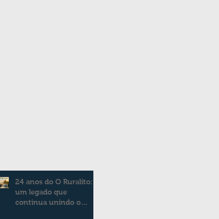
24 anos do O Ruralito:
um legado que
continua unindo o
campo e a cidade