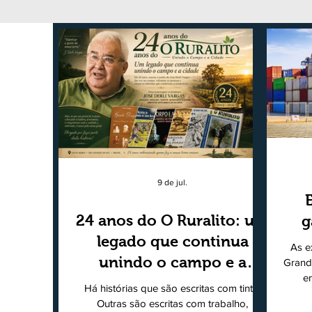
9 de jul.
24 anos do O Ruralito: um
g
legado que continua
As e
unindo o campo e a
Grand
e
cidade
Há histórias que são escritas com tinta.
super
Outras são escritas com trabalho,
202