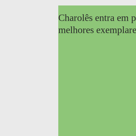
Charolês entra em p
melhores exemplares