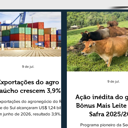
9 de jul.
Exportações do agro
9 de jul.
aúcho crescem 3,9%
Ação inédita do 
xportações do agronegócio do Rio
Bônus Mais Leite
e do Sul alcançaram US$ 1,24 bilhão
Safra 2025/
m junho de 2026, resultado 3,9%
ior ao registrado no mesmo mês de
consolidando
Programa pioneiro da Sec
5. De acordo com a Federação da