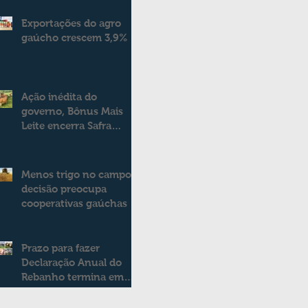
Exportações do agro
gaúcho crescem 3,9%
Ação inédita do
governo, Bônus Mais
Leite encerra Safra
2025/2026
consolidando novo
modelo de apoio aos
Menos trigo no campo:
produtores de leite
decisão preocupa
cooperativas gaúchas
Prazo para fazer
Declaração Anual do
Rebanho termina em
duas semanas