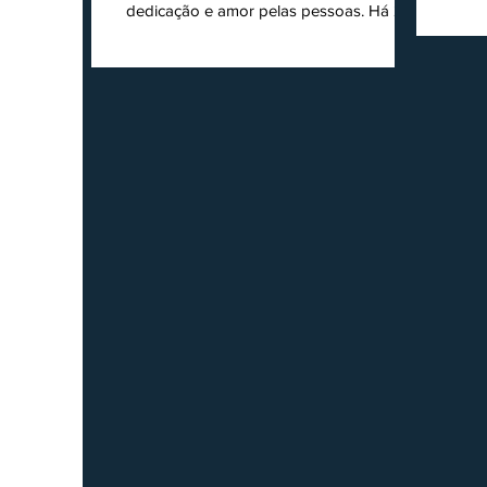
dedicação e amor pelas pessoas. Há 24
Agri
anos nascia o O Ruralito, movido por um
Sul
propósito simples, mas grandioso:
toda
aproximar o campo da cidade, valorizar
quem produz, preservar a história das
Econ
comunidades e dar voz às pessoas que
do
muitas vezes passam despercebidas pelos
princ
grandes meios de comunicação. Muito
ent
mais do que um jornal ou um portal de
notícias, o Ruralito tornou-se uma missão.
Essa missão nasceu do