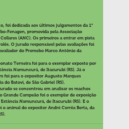
o, foi dedicada aos últimos julgamentos da 1° 
ebo-Fenagen, promovida pela Associação 
Collares (ANC). Os primeiros a entrar em pista 
lês. O jurado responsável pelas avaliações foi 
e avaliador do Promebo Marco Antônio da 
nato Terneira foi para o exemplar exposto por 
stância Namuncurá, de Itacurubi (RS). Já o 
foi para o expositor Augusto Marques 
 do Batovi, de São Gabriel (RS).
 jurado se concentrou em analisar os machos 
ro Grande Campeão foi o exemplar de exposição 
a Estância Namuncurá, de Itacurubi (RS). E o 
o animal do expositor André Corrêa Berta, da 
S).