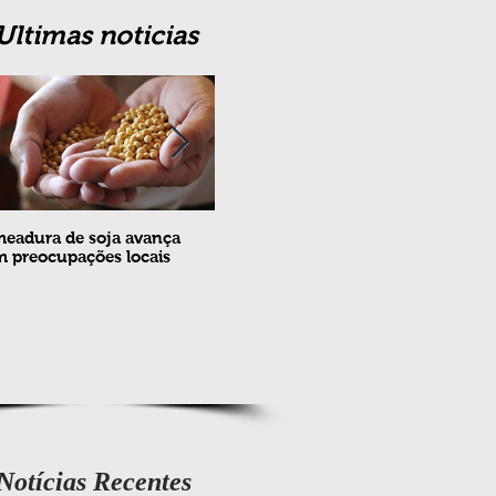
Ultimas noticias
eadura de soja avança
Erradicação da praga Cydia
Feira
 preocupações locais
pomonella no Brasil completa
ovin
10 anos
meta
e fev
Notícias Recentes