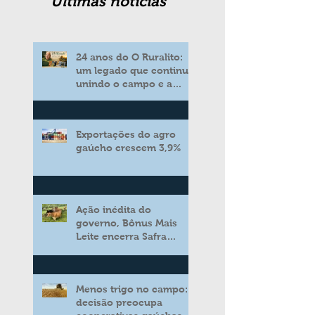
Ultimas noticias
24 anos do O Ruralito:
um legado que continua
unindo o campo e a
cidade
Exportações do agro
gaúcho crescem 3,9%
Ação inédita do
governo, Bônus Mais
Leite encerra Safra
2025/2026 consolidando
novo modelo de apoio
aos produtores de leite
Menos trigo no campo:
decisão preocupa