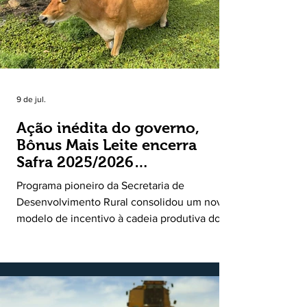
9 de jul.
Ação inédita do governo,
Bônus Mais Leite encerra
Safra 2025/2026
consolidando novo modelo
Programa pioneiro da Secretaria de
de apoio aos produtores de
Desenvolvimento Rural consolidou um novo
leite
modelo de incentivo à cadeia produtiva do
leite. Lançado pela Secretaria de
Desenvolvimento Rural (SDR) em 11 de
novembro de 2025, o Programa Bônus Mais
Leite encerrou o Plano Safra 2025/2026, em
30 de junho de 2026, consolidando-se como