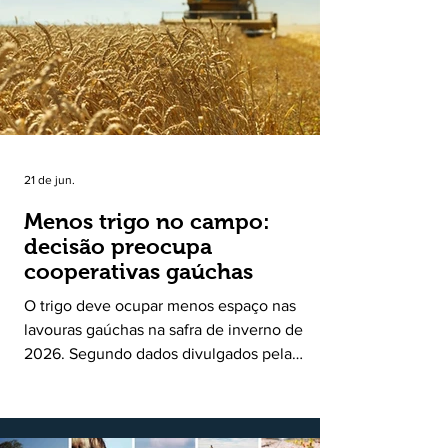
uma política pública inédita de apoio à cadeia
produtiva do leite no Rio Grande do Sul. Ao
longo de sete meses, o programa recebeu 3,4
mil solicitações de enquadramen
21 de jun.
Menos trigo no campo:
decisão preocupa
cooperativas gaúchas
O trigo deve ocupar menos espaço nas
lavouras gaúchas na safra de inverno de
2026. Segundo dados divulgados pela
Fecoagro/RS, levantamento da Rede Técnica
Cooperativa (RTC/CCGL), feito junto a 21
cooperativas agropecuárias, indica queda