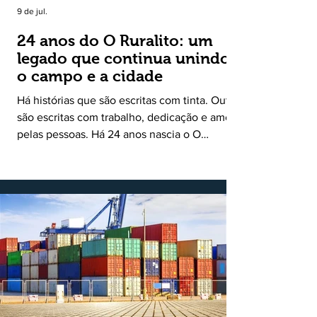
9 de jul.
24 anos do O Ruralito: um
legado que continua unindo
o campo e a cidade
Há histórias que são escritas com tinta. Outras
são escritas com trabalho, dedicação e amor
pelas pessoas. Há 24 anos nascia o O
Ruralito, movido por um propósito simples,
mas grandioso: aproximar o campo da cidade,
valorizar quem produz, preservar a história
das comunidades e dar voz às pessoas que
muitas vezes passam despercebidas pelos
grandes meios de comunicação. Muito mais
do que um jornal ou um portal de notícias, o
Ruralito tornou-se uma missão. Essa missão
nasceu do