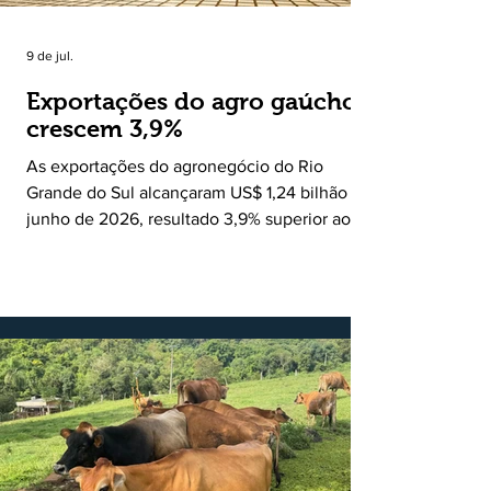
9 de jul.
Exportações do agro gaúcho
crescem 3,9%
As exportações do agronegócio do Rio
Grande do Sul alcançaram US$ 1,24 bilhão em
junho de 2026, resultado 3,9% superior ao
registrado no mesmo mês de 2025. De
acordo com a Federação da Agricultura do
Estado do Rio Grande do Sul, o setor
respondeu por 68,9% de todas as vendas
externas do Estado no período. Segundo a
Assessoria Econômica da Federação da
Agricultura do Estado do Rio Grande do Sul, o
principal destaque do mês foi a diferença
entre o crescimento da receita e a red