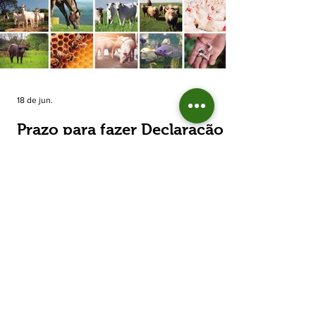
estimada de 31,5% na área plantada no Rio
Grande do Sul, para cerca de 790 mil
hectares. A decisão de reduzir o plantio
expõe um cenário de cautela no campo. De
acordo com a Fecoagro/RS, a retração não
aparece de forma isolada: nos quatro cicl
18 de jun.
Prazo para fazer Declaração
Anual do Rebanho termina
em duas semanas
Prazo para fazer Declaração Anual do
Rebanho termina em duas semanas - Até o
momento, 53,37% das Declarações foram
entregues Termina em duas semanas o prazo
para entrega da Declaração Anual do
Rebanho 2026 da Secretaria da Agricultura,
Pecuária, Produção Sustentável e Irrigação
(Seapi). O prazo final é o dia 30 de junho. Até