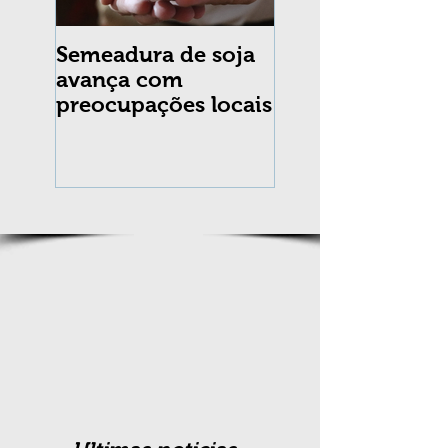
Semeadura de soja
Erradicação da
avança com
praga Cydia
preocupações locais
pomonella no Br
completa 10 an