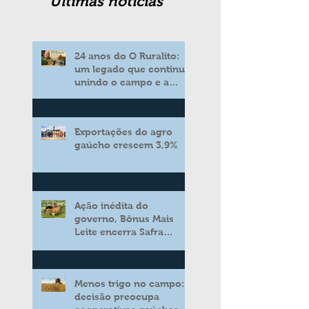
Ultimas noticias
24 anos do O Ruralito:
um legado que continua
unindo o campo e a
cidade
Exportações do agro
gaúcho crescem 3,9%
Ação inédita do
governo, Bônus Mais
Leite encerra Safra
2025/2026 consolidando
novo modelo de apoio
aos produtores de leite
Menos trigo no campo:
decisão preocupa