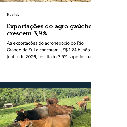
9 de jul.
Exportações do agro gaúcho
crescem 3,9%
As exportações do agronegócio do Rio
Grande do Sul alcançaram US$ 1,24 bilhão em
junho de 2026, resultado 3,9% superior ao
registrado no mesmo mês de 2025. De
acordo com a Federação da Agricultura do
Estado do Rio Grande do Sul, o setor
respondeu por 68,9% de todas as vendas
externas do Estado no período. Segundo a
Assessoria Econômica da Federação da
Agricultura do Estado do Rio Grande do Sul, o
principal destaque do mês foi a diferença
entre o crescimento da receita e a red