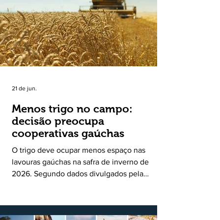
uma política pública inédita de apoio à cadeia
produtiva do leite no Rio Grande do Sul. Ao
longo de sete meses, o programa recebeu 3,4
mil solicitações de enquadramen
21 de jun.
Menos trigo no campo:
decisão preocupa
cooperativas gaúchas
O trigo deve ocupar menos espaço nas
lavouras gaúchas na safra de inverno de
2026. Segundo dados divulgados pela
Fecoagro/RS, levantamento da Rede Técnica
Cooperativa (RTC/CCGL), feito junto a 21
cooperativas agropecuárias, indica queda