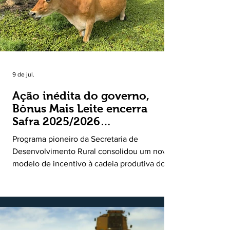
9 de jul.
Ação inédita do governo,
Bônus Mais Leite encerra
Safra 2025/2026
consolidando novo modelo
Programa pioneiro da Secretaria de
de apoio aos produtores de
Desenvolvimento Rural consolidou um novo
leite
modelo de incentivo à cadeia produtiva do
leite. Lançado pela Secretaria de
Desenvolvimento Rural (SDR) em 11 de
novembro de 2025, o Programa Bônus Mais
Leite encerrou o Plano Safra 2025/2026, em
30 de junho de 2026, consolidando-se como