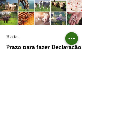
estimada de 31,5% na área plantada no Rio
Grande do Sul, para cerca de 790 mil
hectares. A decisão de reduzir o plantio
expõe um cenário de cautela no campo. De
acordo com a Fecoagro/RS, a retração não
aparece de forma isolada: nos quatro cicl
18 de jun.
Prazo para fazer Declaração
Anual do Rebanho termina
em duas semanas
Prazo para fazer Declaração Anual do
Rebanho termina em duas semanas - Até o
momento, 53,37% das Declarações foram
entregues Termina em duas semanas o prazo
para entrega da Declaração Anual do
Rebanho 2026 da Secretaria da Agricultura,
Pecuária, Produção Sustentável e Irrigação
(Seapi). O prazo final é o dia 30 de junho. Até