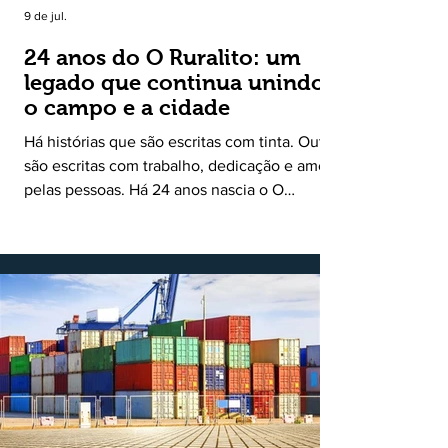
9 de jul.
24 anos do O Ruralito: um
legado que continua unindo
o campo e a cidade
Há histórias que são escritas com tinta. Outras
são escritas com trabalho, dedicação e amor
pelas pessoas. Há 24 anos nascia o O
Ruralito, movido por um propósito simples,
mas grandioso: aproximar o campo da cidade,
valorizar quem produz, preservar a história
das comunidades e dar voz às pessoas que
muitas vezes passam despercebidas pelos
grandes meios de comunicação. Muito mais
do que um jornal ou um portal de notícias, o
Ruralito tornou-se uma missão. Essa missão
nasceu do