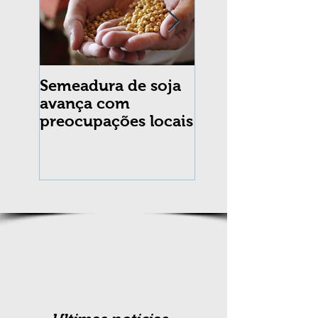
Semeadura de soja
Erradicação da
avança com
praga Cydia
preocupações locais
pomonella no Br
completa 10 an