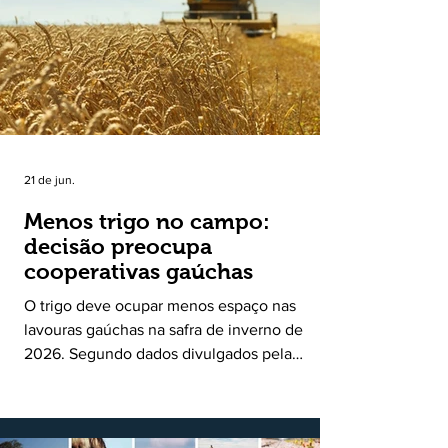
uma política pública inédita de apoio à cadeia
produtiva do leite no Rio Grande do Sul. Ao
longo de sete meses, o programa recebeu 3,4
mil solicitações de enquadramen
21 de jun.
Menos trigo no campo:
decisão preocupa
cooperativas gaúchas
O trigo deve ocupar menos espaço nas
lavouras gaúchas na safra de inverno de
2026. Segundo dados divulgados pela
Fecoagro/RS, levantamento da Rede Técnica
Cooperativa (RTC/CCGL), feito junto a 21
cooperativas agropecuárias, indica queda