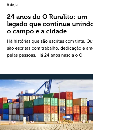
9 de jul.
24 anos do O Ruralito: um
legado que continua unindo
o campo e a cidade
Há histórias que são escritas com tinta. Outras
são escritas com trabalho, dedicação e amor
pelas pessoas. Há 24 anos nascia o O
Ruralito, movido por um propósito simples,
mas grandioso: aproximar o campo da cidade,
valorizar quem produz, preservar a história
das comunidades e dar voz às pessoas que
muitas vezes passam despercebidas pelos
grandes meios de comunicação. Muito mais
do que um jornal ou um portal de notícias, o
Ruralito tornou-se uma missão. Essa missão
nasceu do