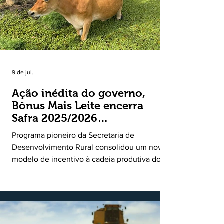
9 de jul.
Ação inédita do governo,
Bônus Mais Leite encerra
Safra 2025/2026
consolidando novo modelo
Programa pioneiro da Secretaria de
de apoio aos produtores de
Desenvolvimento Rural consolidou um novo
leite
modelo de incentivo à cadeia produtiva do
leite. Lançado pela Secretaria de
Desenvolvimento Rural (SDR) em 11 de
novembro de 2025, o Programa Bônus Mais
Leite encerrou o Plano Safra 2025/2026, em
30 de junho de 2026, consolidando-se como