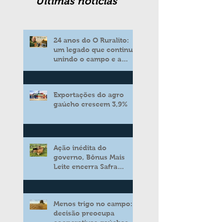
Ultimas noticias
24 anos do O Ruralito:
um legado que continua
unindo o campo e a
cidade
Exportações do agro
gaúcho crescem 3,9%
Ação inédita do
governo, Bônus Mais
Leite encerra Safra
2025/2026 consolidando
novo modelo de apoio
aos produtores de leite
Menos trigo no campo:
decisão preocupa