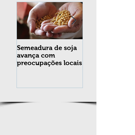
Semeadura de soja
Erradicação da
avança com
praga Cydia
preocupações locais
pomonella no Br
completa 10 an