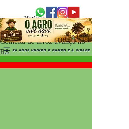
Notícias Recentes
Colheita de arroz avança no
RS
24 ANOS UNINDO O CAMPO E A CIDADE