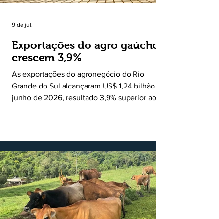
9 de jul.
Exportações do agro gaúcho
crescem 3,9%
As exportações do agronegócio do Rio
Grande do Sul alcançaram US$ 1,24 bilhão em
junho de 2026, resultado 3,9% superior ao
registrado no mesmo mês de 2025. De
acordo com a Federação da Agricultura do
Estado do Rio Grande do Sul, o setor
respondeu por 68,9% de todas as vendas
externas do Estado no período. Segundo a
Assessoria Econômica da Federação da
Agricultura do Estado do Rio Grande do Sul, o
principal destaque do mês foi a diferença
entre o crescimento da receita e a red