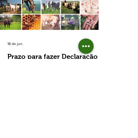
estimada de 31,5% na área plantada no Rio
Grande do Sul, para cerca de 790 mil
hectares. A decisão de reduzir o plantio
expõe um cenário de cautela no campo. De
acordo com a Fecoagro/RS, a retração não
aparece de forma isolada: nos quatro cicl
18 de jun.
Prazo para fazer Declaração
Anual do Rebanho termina
em duas semanas
Prazo para fazer Declaração Anual do
Rebanho termina em duas semanas - Até o
momento, 53,37% das Declarações foram
entregues Termina em duas semanas o prazo
para entrega da Declaração Anual do
Rebanho 2026 da Secretaria da Agricultura,
Pecuária, Produção Sustentável e Irrigação
(Seapi). O prazo final é o dia 30 de junho. Até