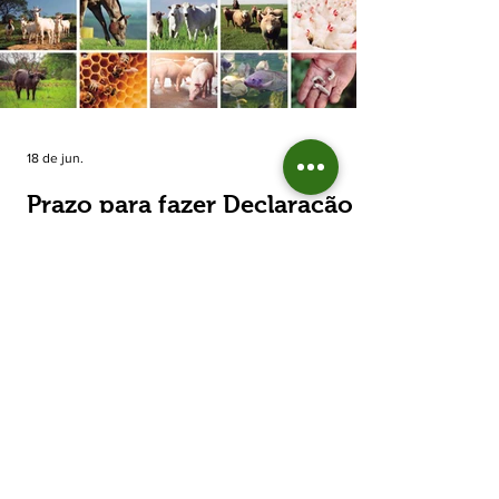
estimada de 31,5% na área plantada no Rio
Grande do Sul, para cerca de 790 mil
hectares. A decisão de reduzir o plantio
expõe um cenário de cautela no campo. De
acordo com a Fecoagro/RS, a retração não
aparece de forma isolada: nos quatro cicl
18 de jun.
Prazo para fazer Declaração
Anual do Rebanho termina
em duas semanas
Prazo para fazer Declaração Anual do
Rebanho termina em duas semanas - Até o
momento, 53,37% das Declarações foram
entregues Termina em duas semanas o prazo
para entrega da Declaração Anual do
Rebanho 2026 da Secretaria da Agricultura,
Pecuária, Produção Sustentável e Irrigação
(Seapi). O prazo final é o dia 30 de junho. Até