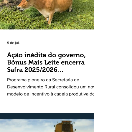
9 de jul.
Ação inédita do governo,
Bônus Mais Leite encerra
Safra 2025/2026
consolidando novo modelo
Programa pioneiro da Secretaria de
de apoio aos produtores de
Desenvolvimento Rural consolidou um novo
leite
modelo de incentivo à cadeia produtiva do
leite. Lançado pela Secretaria de
Desenvolvimento Rural (SDR) em 11 de
novembro de 2025, o Programa Bônus Mais
Leite encerrou o Plano Safra 2025/2026, em
30 de junho de 2026, consolidando-se como