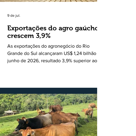
9 de jul.
Exportações do agro gaúcho
crescem 3,9%
As exportações do agronegócio do Rio
Grande do Sul alcançaram US$ 1,24 bilhão em
junho de 2026, resultado 3,9% superior ao
registrado no mesmo mês de 2025. De
acordo com a Federação da Agricultura do
Estado do Rio Grande do Sul, o setor
respondeu por 68,9% de todas as vendas
externas do Estado no período. Segundo a
Assessoria Econômica da Federação da
Agricultura do Estado do Rio Grande do Sul, o
principal destaque do mês foi a diferença
entre o crescimento da receita e a red