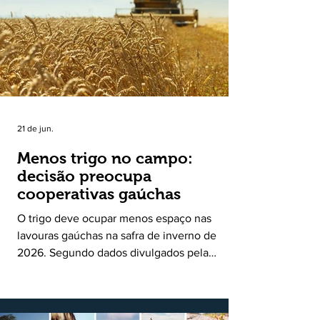
uma política pública inédita de apoio à cadeia
produtiva do leite no Rio Grande do Sul. Ao
longo de sete meses, o programa recebeu 3,4
mil solicitações de enquadramen
21 de jun.
Menos trigo no campo:
decisão preocupa
cooperativas gaúchas
O trigo deve ocupar menos espaço nas
lavouras gaúchas na safra de inverno de
2026. Segundo dados divulgados pela
Fecoagro/RS, levantamento da Rede Técnica
Cooperativa (RTC/CCGL), feito junto a 21
cooperativas agropecuárias, indica queda