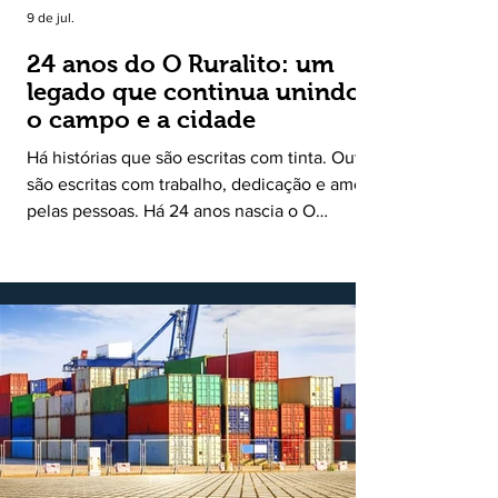
9 de jul.
24 anos do O Ruralito: um
legado que continua unindo
o campo e a cidade
Há histórias que são escritas com tinta. Outras
são escritas com trabalho, dedicação e amor
pelas pessoas. Há 24 anos nascia o O
Ruralito, movido por um propósito simples,
mas grandioso: aproximar o campo da cidade,
valorizar quem produz, preservar a história
das comunidades e dar voz às pessoas que
muitas vezes passam despercebidas pelos
grandes meios de comunicação. Muito mais
do que um jornal ou um portal de notícias, o
Ruralito tornou-se uma missão. Essa missão
nasceu do