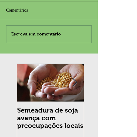
Comentários
Escreva um comentário
Semeadura de soja
Erradicação da
avança com
praga Cydia
preocupações locais
pomonella no Br
completa 10 an