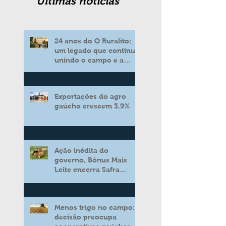
Ultimas noticias
24 anos do O Ruralito:
um legado que continua
unindo o campo e a
cidade
Exportações do agro
gaúcho crescem 3,9%
Ação inédita do
governo, Bônus Mais
Leite encerra Safra
2025/2026 consolidando
novo modelo de apoio
aos produtores de leite
Menos trigo no campo:
decisão preocupa