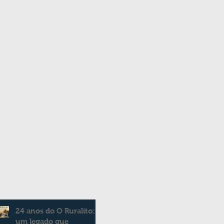
24 anos do O Ruralito:
um legado que