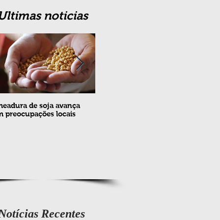
Ultimas noticias
eadura de soja avança
Erradicação da praga Cydia
Feira
 preocupações locais
pomonella no Brasil completa
ovin
10 anos
meta
e fev
Notícias Recentes