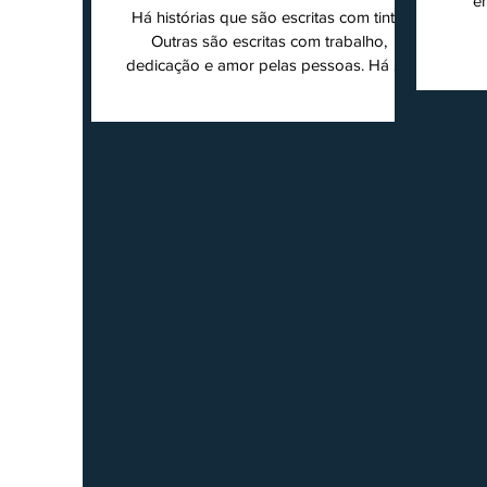
e
cidade
Há histórias que são escritas com tinta.
super
Outras são escritas com trabalho,
202
dedicação e amor pelas pessoas. Há 24
Agri
anos nascia o O Ruralito, movido por um
Sul
propósito simples, mas grandioso:
toda
aproximar o campo da cidade, valorizar
quem produz, preservar a história das
Econ
comunidades e dar voz às pessoas que
do
muitas vezes passam despercebidas pelos
princ
grandes meios de comunicação. Muito
ent
mais do que um jornal ou um portal de
notícias, o Ruralito tornou-se uma missão.
Essa missão nasceu do