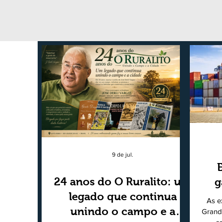
9 de jul.
24 anos do O Ruralito: um
g
legado que continua
As e
unindo o campo e a
Grand