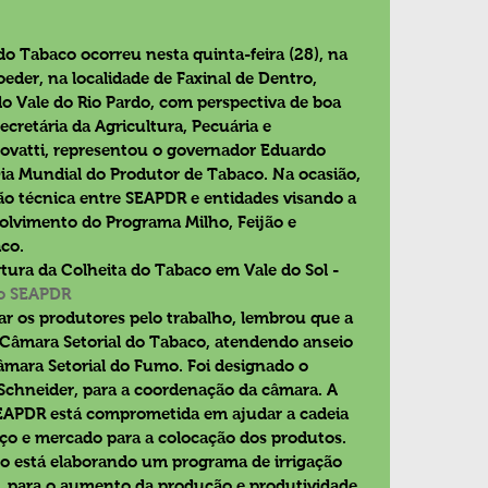
 do Tabaco ocorreu nesta quinta-feira (28), na 
oeder, na localidade de Faxinal de Dentro, 
do Vale do Rio Pardo, com perspectiva de boa 
cretária da Agricultura, Pecuária e 
ovatti, representou o governador Eduardo 
ia Mundial do Produtor de Tabaco. Na ocasião, 
ão técnica entre SEAPDR e entidades visando a 
olvimento do Programa Milho, Feijão e 
aco.
rtura da Colheita do Tabaco em Vale do Sol - 
ão SEAPDR
zar os produtores pelo trabalho, lembrou que a 
 Câmara Setorial do Tabaco, atendendo anseio 
âmara Setorial do Fumo. Foi designado o 
Schneider, para a coordenação da câmara. A 
SEAPDR está comprometida em ajudar a cadeia 
eço e mercado para a colocação dos produtos. 
o está elaborando um programa de irrigação 
s, para o aumento da produção e produtividade 