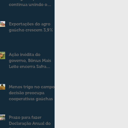
continua unindo o
campo e a cidade
Exportações do agro
gaúcho crescem 3,9%
Ação inédita do
governo, Bônus Mais
Leite encerra Safra
2025/2026
consolidando novo
modelo de apoio aos
Menos trigo no campo:
produtores de leite
decisão preocupa
cooperativas gaúchas
Prazo para fazer
Declaração Anual do