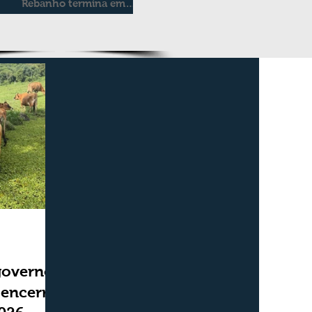
Rebanho termina em
duas semanas
governo,
 encerra