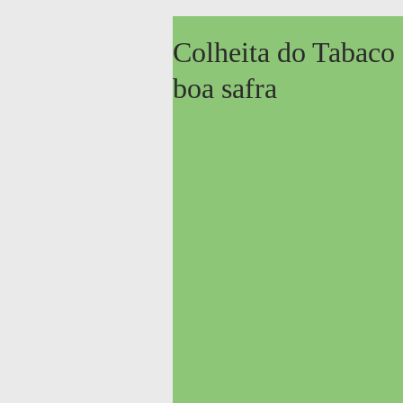
Colheita do Tabaco 
boa safra