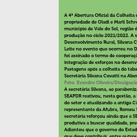
A 4ª Abertura Oficial da Colheita
propriedade de Oladi e Marli Schr
município de Vale do Sol, região 
produção no ciclo 2021/2022. A se
Desenvolvimento Rural, Silvana C
Leite no evento que ocorreu no D
foi assinado o termo de cooperaç
integração de esforços no desenv
Pastagens após a colheita do tab
Secretária Silvana Covatti na Abe
Foto: Evandro Oliveira/Divulgaç
A secretária Silvana, ao parabeni
SEAPDR reativou, nesta gestão, a
do setor e atualizando a antiga C
representante da Afubra, Romeu 
secretária reforçou ainda que a 
produtiva a buscar qualidade, pr
Adiantou que o governo do Estad
que deve contribuir, entre outro