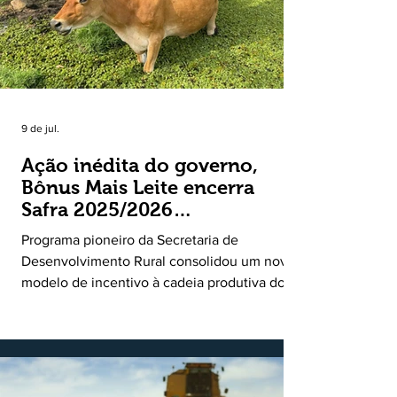
9 de jul.
Ação inédita do governo,
Bônus Mais Leite encerra
Safra 2025/2026
consolidando novo modelo
Programa pioneiro da Secretaria de
de apoio aos produtores de
Desenvolvimento Rural consolidou um novo
leite
modelo de incentivo à cadeia produtiva do
leite. Lançado pela Secretaria de
Desenvolvimento Rural (SDR) em 11 de
novembro de 2025, o Programa Bônus Mais
Leite encerrou o Plano Safra 2025/2026, em
30 de junho de 2026, consolidando-se como