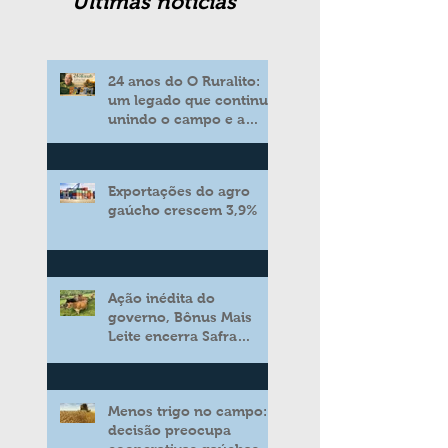
Ultimas noticias
24 anos do O Ruralito:
um legado que continua
unindo o campo e a
cidade
Exportações do agro
gaúcho crescem 3,9%
Ação inédita do
governo, Bônus Mais
Leite encerra Safra
2025/2026 consolidando
novo modelo de apoio
aos produtores de leite
Menos trigo no campo:
decisão preocupa