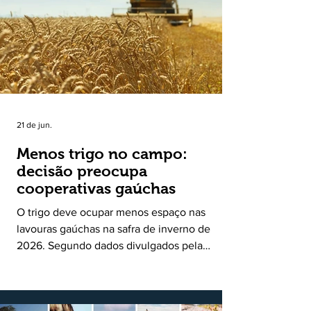
uma política pública inédita de apoio à cadeia
produtiva do leite no Rio Grande do Sul. Ao
longo de sete meses, o programa recebeu 3,4
mil solicitações de enquadramen
21 de jun.
Menos trigo no campo:
decisão preocupa
cooperativas gaúchas
O trigo deve ocupar menos espaço nas
lavouras gaúchas na safra de inverno de
2026. Segundo dados divulgados pela
Fecoagro/RS, levantamento da Rede Técnica
Cooperativa (RTC/CCGL), feito junto a 21
cooperativas agropecuárias, indica queda