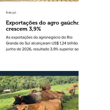
9 de jul.
Exportações do agro gaúcho
crescem 3,9%
As exportações do agronegócio do Rio
Grande do Sul alcançaram US$ 1,24 bilhão em
junho de 2026, resultado 3,9% superior ao
registrado no mesmo mês de 2025. De
acordo com a Federação da Agricultura do
Estado do Rio Grande do Sul, o setor
respondeu por 68,9% de todas as vendas
externas do Estado no período. Segundo a
Assessoria Econômica da Federação da
Agricultura do Estado do Rio Grande do Sul, o
principal destaque do mês foi a diferença
entre o crescimento da receita e a red