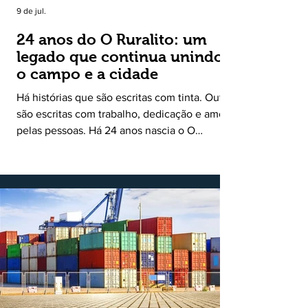
9 de jul.
24 anos do O Ruralito: um
legado que continua unindo
o campo e a cidade
Há histórias que são escritas com tinta. Outras
são escritas com trabalho, dedicação e amor
pelas pessoas. Há 24 anos nascia o O
Ruralito, movido por um propósito simples,
mas grandioso: aproximar o campo da cidade,
valorizar quem produz, preservar a história
das comunidades e dar voz às pessoas que
muitas vezes passam despercebidas pelos
grandes meios de comunicação. Muito mais
do que um jornal ou um portal de notícias, o
Ruralito tornou-se uma missão. Essa missão
nasceu do