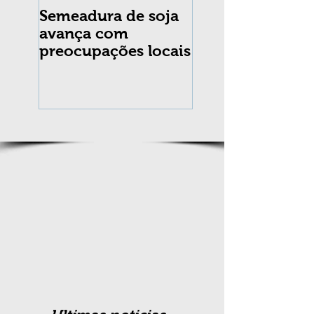
Semeadura de soja
Erradicação da
avança com
praga Cydia
preocupações locais
pomonella no Br
completa 10 an