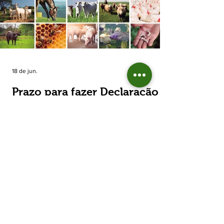
estimada de 31,5% na área plantada no Rio
Grande do Sul, para cerca de 790 mil
hectares. A decisão de reduzir o plantio
expõe um cenário de cautela no campo. De
acordo com a Fecoagro/RS, a retração não
aparece de forma isolada: nos quatro cicl
18 de jun.
Prazo para fazer Declaração
Anual do Rebanho termina
em duas semanas
Prazo para fazer Declaração Anual do
Rebanho termina em duas semanas - Até o
momento, 53,37% das Declarações foram
entregues Termina em duas semanas o prazo
para entrega da Declaração Anual do
Rebanho 2026 da Secretaria da Agricultura,
Pecuária, Produção Sustentável e Irrigação
(Seapi). O prazo final é o dia 30 de junho. Até