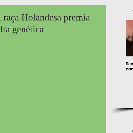
a raça Holandesa premia
lta genética
Sem
com