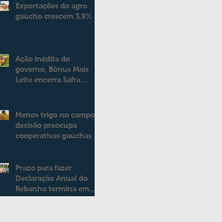
Exportações do agro
gaúcho crescem 3,9%
Ação inédita do
governo, Bônus Mais
Leite encerra Safra
2025/2026
consolidando novo
modelo de apoio aos
Menos trigo no campo:
produtores de leite
decisão preocupa
cooperativas gaúchas
Prazo para fazer
Declaração Anual do
Rebanho termina em
duas semanas