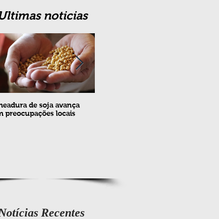
Ultimas noticias
eadura de soja avança
Erradicação da praga Cydia
Feira
 preocupações locais
pomonella no Brasil completa
ovin
10 anos
meta
e fev
Notícias Recentes