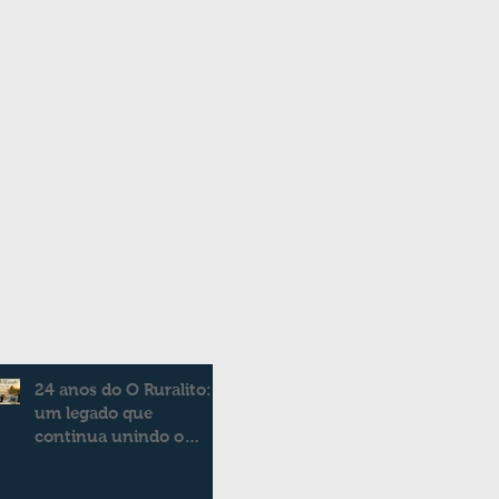
24 anos do O Ruralito:
um legado que
continua unindo o
campo e a cidade