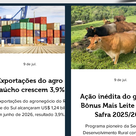
9 de jul.
Exportações do agro
9 de jul.
aúcho crescem 3,9%
Ação inédita do 
xportações do agronegócio do Rio
Bônus Mais Leite
e do Sul alcançaram US$ 1,24 bilhão
Safra 2025/
m junho de 2026, resultado 3,9%
ior ao registrado no mesmo mês de
consolidando
Programa pioneiro da Sec
5. De acordo com a Federação da
modelo de apo
Desenvolvimento Rural co
cultura do Estado do Rio Grande do