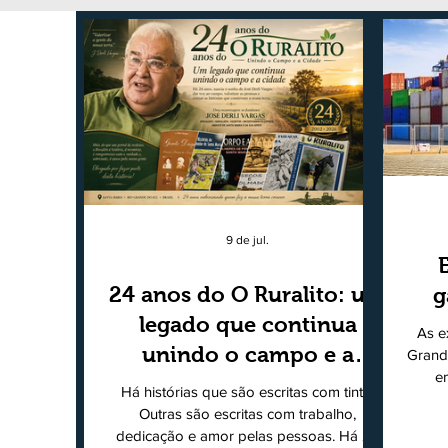
9 de jul.
24 anos do O Ruralito: um
g
legado que continua
As e
unindo o campo e a
Grand
e
cidade
Há histórias que são escritas com tinta.
super
Outras são escritas com trabalho,
202
dedicação e amor pelas pessoas. Há 24
Agri