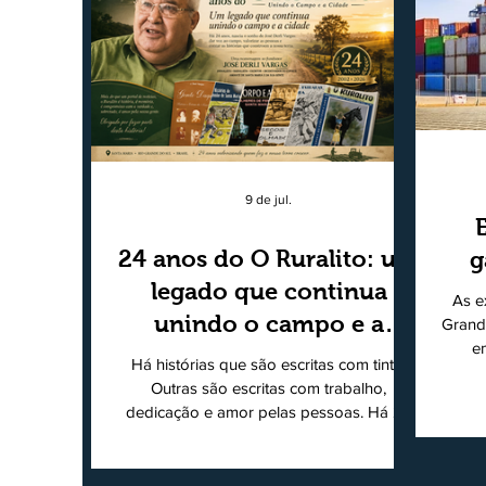
9 de jul.
24 anos do O Ruralito: um
g
legado que continua
As e
unindo o campo e a
Grand
e
cidade
Há histórias que são escritas com tinta.
super
Outras são escritas com trabalho,
202
dedicação e amor pelas pessoas. Há 24
Agri
anos nascia o O Ruralito, movido por um
Sul
propósito simples, mas grandioso:
toda
aproximar o campo da cidade, valorizar