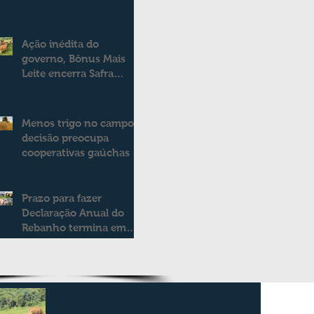
Ação inédita do
governo, Bônus Mais
Leite encerra Safra
2025/2026
consolidando novo
modelo de apoio aos
Menos trigo no campo:
produtores de leite
decisão preocupa
cooperativas gaúchas
Prazo para fazer
Declaração Anual do
Rebanho termina em
duas semanas