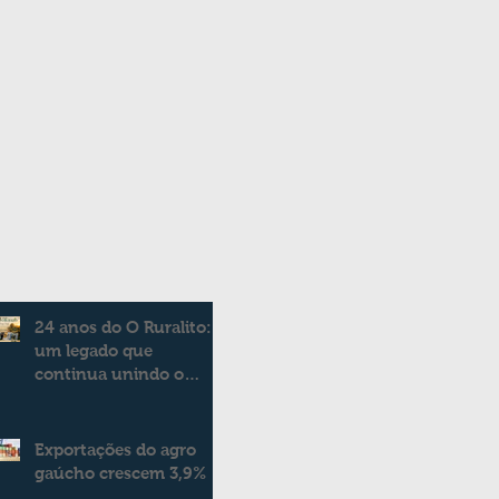
24 anos do O Ruralito:
um legado que
continua unindo o
campo e a cidade
Exportações do agro
gaúcho crescem 3,9%