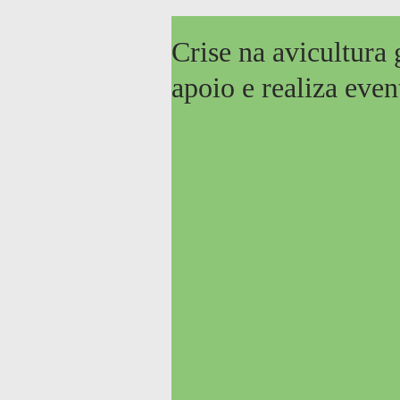
Crise na avicultur
apoio e realiza eve