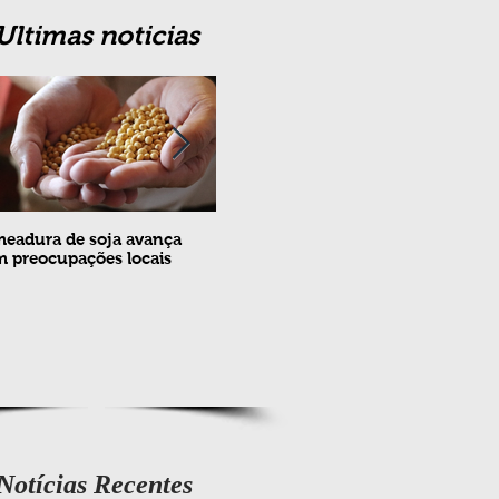
Ultimas noticias
eadura de soja avança
Erradicação da praga Cydia
Feira
 preocupações locais
pomonella no Brasil completa
ovin
10 anos
meta
e fev
Notícias Recentes