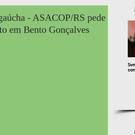
a gaúcha - ASACOP/RS pede
nto em Bento Gonçalves
Sem
com