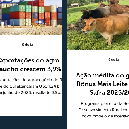
9 de jul.
Exportações do agro
9 de jul.
aúcho crescem 3,9%
Ação inédita do 
xportações do agronegócio do Rio
Bônus Mais Leite
e do Sul alcançaram US$ 1,24 bilhão
Safra 2025/
m junho de 2026, resultado 3,9%
ior ao registrado no mesmo mês de
consolidando
Programa pioneiro da Sec
5. De acordo com a Federação da
modelo de apo
Desenvolvimento Rural co
cultura do Estado do Rio Grande do
novo modelo de incentiv
produtores de 
, o setor respondeu por 68,9% de
produtiva do leite. Lançado p
s as vendas externas do Estado no
de Desenvolvimento Rural (