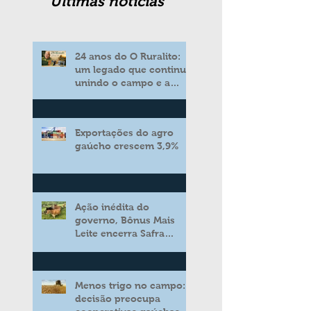
Ultimas noticias
24 anos do O Ruralito:
um legado que continua
unindo o campo e a
cidade
Exportações do agro
gaúcho crescem 3,9%
Ação inédita do
governo, Bônus Mais
Leite encerra Safra
2025/2026 consolidando
novo modelo de apoio
aos produtores de leite
Menos trigo no campo:
decisão preocupa