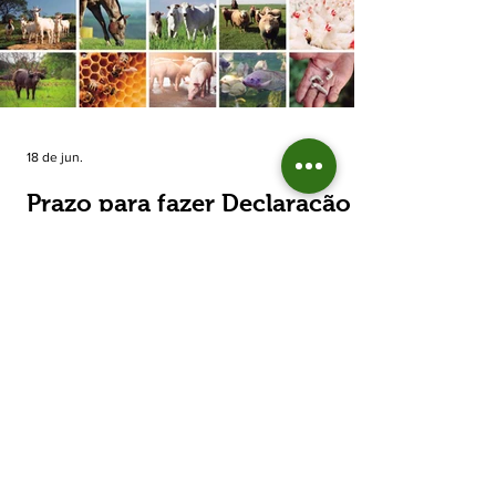
estimada de 31,5% na área plantada no Rio
Grande do Sul, para cerca de 790 mil
hectares. A decisão de reduzir o plantio
expõe um cenário de cautela no campo. De
acordo com a Fecoagro/RS, a retração não
aparece de forma isolada: nos quatro cicl
18 de jun.
Prazo para fazer Declaração
Anual do Rebanho termina
em duas semanas
Prazo para fazer Declaração Anual do
Rebanho termina em duas semanas - Até o
momento, 53,37% das Declarações foram
entregues Termina em duas semanas o prazo
para entrega da Declaração Anual do
Rebanho 2026 da Secretaria da Agricultura,
Pecuária, Produção Sustentável e Irrigação
(Seapi). O prazo final é o dia 30 de junho. Até