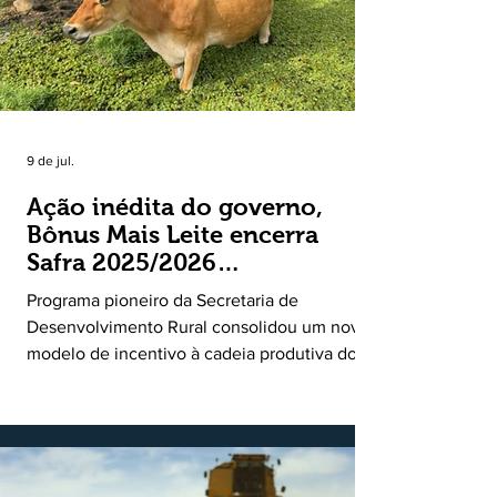
9 de jul.
Ação inédita do governo,
Bônus Mais Leite encerra
Safra 2025/2026
consolidando novo modelo
Programa pioneiro da Secretaria de
de apoio aos produtores de
Desenvolvimento Rural consolidou um novo
leite
modelo de incentivo à cadeia produtiva do
leite. Lançado pela Secretaria de
Desenvolvimento Rural (SDR) em 11 de
novembro de 2025, o Programa Bônus Mais
Leite encerrou o Plano Safra 2025/2026, em
30 de junho de 2026, consolidando-se como