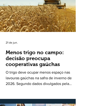
uma política pública inédita de apoio à cadeia
produtiva do leite no Rio Grande do Sul. Ao
longo de sete meses, o programa recebeu 3,4
mil solicitações de enquadramen
21 de jun.
Menos trigo no campo:
decisão preocupa
cooperativas gaúchas
O trigo deve ocupar menos espaço nas
lavouras gaúchas na safra de inverno de
2026. Segundo dados divulgados pela
Fecoagro/RS, levantamento da Rede Técnica
Cooperativa (RTC/CCGL), feito junto a 21
cooperativas agropecuárias, indica queda