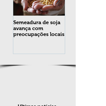
Semeadura de soja
Erradicação da
avança com
praga Cydia
preocupações locais
pomonella no Br
completa 10 an