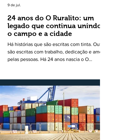
9 de jul.
24 anos do O Ruralito: um
legado que continua unindo
o campo e a cidade
Há histórias que são escritas com tinta. Outras
são escritas com trabalho, dedicação e amor
pelas pessoas. Há 24 anos nascia o O
Ruralito, movido por um propósito simples,
mas grandioso: aproximar o campo da cidade,
valorizar quem produz, preservar a história
das comunidades e dar voz às pessoas que
muitas vezes passam despercebidas pelos
grandes meios de comunicação. Muito mais
do que um jornal ou um portal de notícias, o
Ruralito tornou-se uma missão. Essa missão
nasceu do