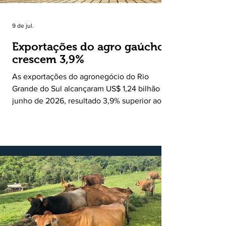
9 de jul.
Exportações do agro gaúcho
crescem 3,9%
As exportações do agronegócio do Rio
Grande do Sul alcançaram US$ 1,24 bilhão em
junho de 2026, resultado 3,9% superior ao
registrado no mesmo mês de 2025. De
acordo com a Federação da Agricultura do
Estado do Rio Grande do Sul, o setor
respondeu por 68,9% de todas as vendas
externas do Estado no período. Segundo a
Assessoria Econômica da Federação da
Agricultura do Estado do Rio Grande do Sul, o
principal destaque do mês foi a diferença
entre o crescimento da receita e a red