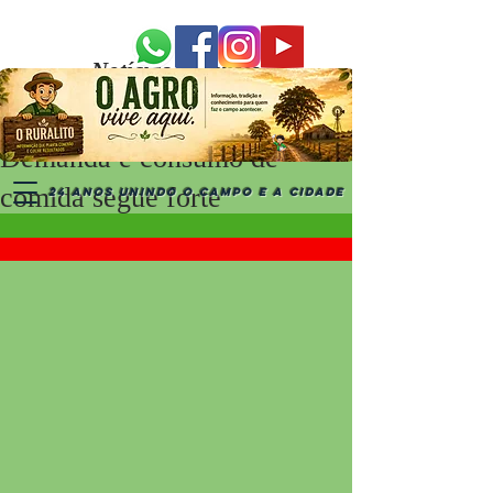
Notícias Recentes
Demanda e consumo de
comida segue forte
24 ANOS UNINDO O CAMPO E A CIDADE