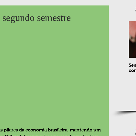
o segundo semestre
Sem
com
s pilares da economia brasileira, mantendo um 