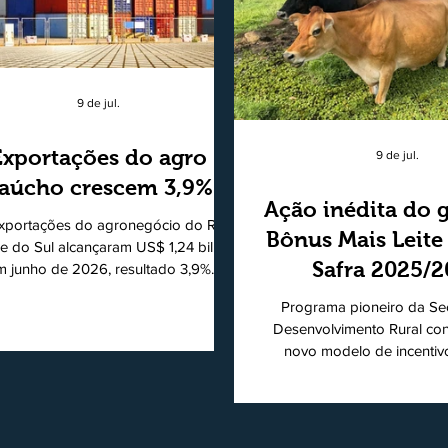
9 de jul.
Exportações do agro
9 de jul.
aúcho crescem 3,9%
Ação inédita do 
xportações do agronegócio do Rio
Bônus Mais Leite
e do Sul alcançaram US$ 1,24 bilhão
Safra 2025/
m junho de 2026, resultado 3,9%
ior ao registrado no mesmo mês de
consolidando
Programa pioneiro da Sec
5. De acordo com a Federação da
modelo de apo
Desenvolvimento Rural co
cultura do Estado do Rio Grande do
novo modelo de incentiv
produtores de 
, o setor respondeu por 68,9% de
produtiva do leite. Lançado p
s as vendas externas do Estado no
de Desenvolvimento Rural (
período. Segundo a Assessoria
novembro de 2025, o Pro
ômica da Federação da Agricultura
Mais Leite encerrou o Pl
 Estado do Rio Grande do Sul, o