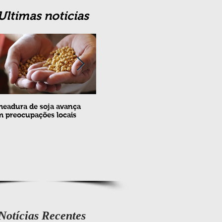
Ultimas noticias
eadura de soja avança
Erradicação da praga Cydia
Feira
 preocupações locais
pomonella no Brasil completa
ovin
10 anos
meta
e fev
Notícias Recentes