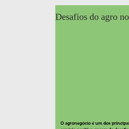
Desafios do agro n
O agronegócio é um dos principai