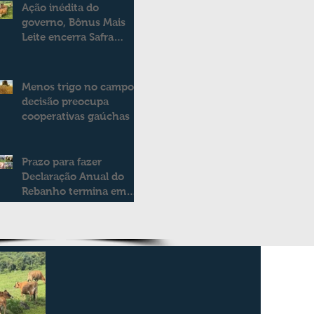
Ação inédita do
governo, Bônus Mais
Leite encerra Safra
2025/2026
consolidando novo
modelo de apoio aos
Menos trigo no campo:
produtores de leite
decisão preocupa
cooperativas gaúchas
Prazo para fazer
Declaração Anual do
Rebanho termina em
duas semanas