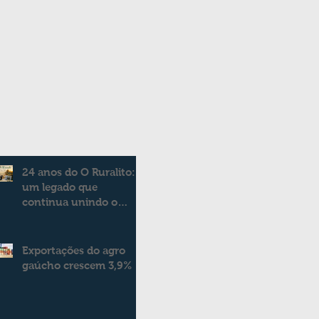
24 anos do O Ruralito:
um legado que
continua unindo o
campo e a cidade
Exportações do agro
gaúcho crescem 3,9%