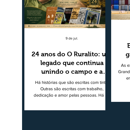
9 de jul.
24 anos do O Ruralito: um
g
legado que continua
As e
unindo o campo e a
Grand
e
cidade
Há histórias que são escritas com tinta.
super
Outras são escritas com trabalho,
202
dedicação e amor pelas pessoas. Há 24
Agri
anos nascia o O Ruralito, movido por um
Sul
propósito simples, mas grandioso:
toda
aproximar o campo da cidade, valorizar
quem produz, preservar a história das
Econ
comunidades e dar voz às pessoas que
do