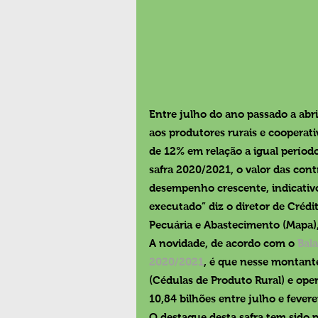
Entre julho do ano passado a abri
aos produtores rurais e cooperati
de 12% em relação a igual período
safra 2020/2021, o valor das cont
desempenho crescente, indicativ
executado” diz o diretor de Crédi
Pecuária e Abastecimento (Mapa),
A novidade, de acordo com o 
Bal
2020/2021
, é que nesse montante
(Cédulas de Produto Rural) e op
10,84 bilhões entre julho e fevere
O destaque desta safra tem sido p