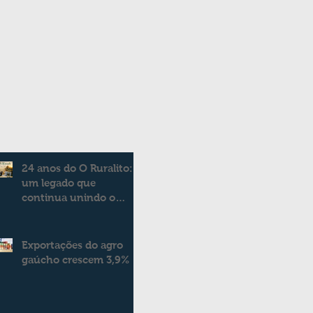
24 anos do O Ruralito:
um legado que
continua unindo o
campo e a cidade
Exportações do agro
gaúcho crescem 3,9%