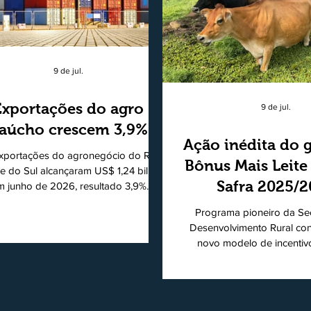
9 de jul.
Exportações do agro
9 de jul.
aúcho crescem 3,9%
Ação inédita do 
xportações do agronegócio do Rio
Bônus Mais Leite
e do Sul alcançaram US$ 1,24 bilhão
Safra 2025/
m junho de 2026, resultado 3,9%
ior ao registrado no mesmo mês de
consolidando
Programa pioneiro da Sec
5. De acordo com a Federação da
modelo de apo
Desenvolvimento Rural co
cultura do Estado do Rio Grande do
novo modelo de incentiv
produtores de 
, o setor respondeu por 68,9% de
produtiva do leite. Lançado p
s as vendas externas do Estado no
de Desenvolvimento Rural (
período. Segundo a Assessoria
novembro de 2025, o Pro
ômica da Federação da Agricultura
Mais Leite encerrou o Pl
 Estado do Rio Grande do Sul, o