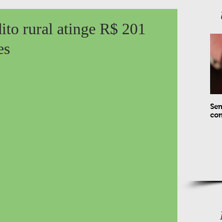
to rural atinge R$ 201
es
Sem
com