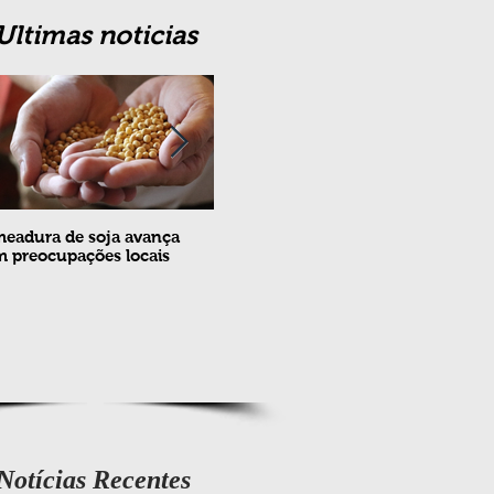
Ultimas noticias
eadura de soja avança
Erradicação da praga Cydia
Feira
 preocupações locais
pomonella no Brasil completa
ovin
10 anos
meta
e fev
Notícias Recentes