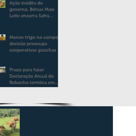
Ação inédita do
governo, Bônus Mais
Leite encerra Safra
2025/2026
consolidando novo
modelo de apoio aos
Menos trigo no campo:
produtores de leite
decisão preocupa
cooperativas gaúchas
Prazo para fazer
Declaração Anual do
Rebanho termina em
duas semanas