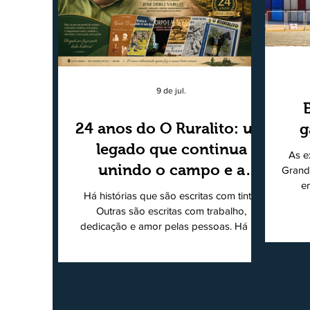
9 de jul.
24 anos do O Ruralito: um
g
legado que continua
As e
unindo o campo e a
Grand
e
cidade
Há histórias que são escritas com tinta.
super
Outras são escritas com trabalho,
202
dedicação e amor pelas pessoas. Há 24
Agri
anos nascia o O Ruralito, movido por um
Sul
propósito simples, mas grandioso:
toda
aproximar o campo da cidade, valorizar
quem produz, preservar a história das
Econ
comunidades e dar voz às pessoas que
do