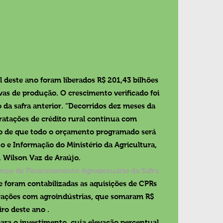
l deste ano foram liberados R$ 201,43 bilhões 
vas de produção. O crescimento verificado foi 
 da safra anterior. “Decorridos dez meses da 
ratações de crédito rural continua com 
o de que todo o orçamento programado será 
to e Informação do Ministério da Agricultura, 
 Wilson Vaz de Araújo. 
anço de Financiamento Agropecuário da Safra 
 foram contabilizadas as aquisições de CPRs 
erações com agroindústrias, que somaram R$ 
iro deste ano .
ara o investimento, cuja elevação percentual 