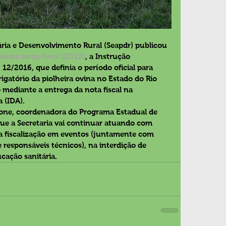
ária e Desenvolvimento Rural (Seapdr) publicou 
desta terça-feira (27/12)
, a Instrução 
 12/2016, que definia o período oficial para 
igatório da piolheira ovina no Estado do Rio 
ediante a entrega da nota fiscal na 
 (IDA).
done, coordenadora do Programa Estadual de 
que a Secretaria vai continuar atuando com 
na fiscalização em eventos (juntamente com 
 responsáveis técnicos), na interdição de 
cação sanitária.