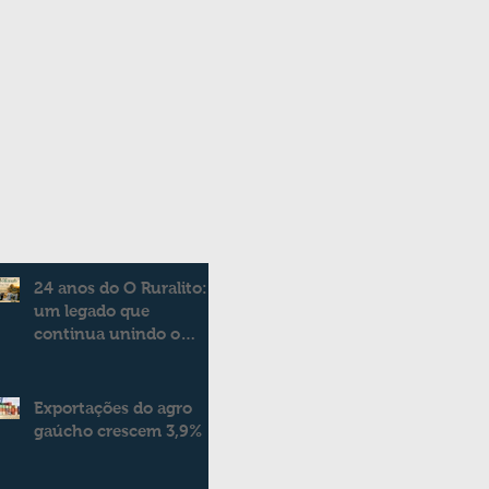
24 anos do O Ruralito:
um legado que
continua unindo o
campo e a cidade
Exportações do agro
gaúcho crescem 3,9%