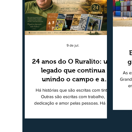
9 de jul.
24 anos do O Ruralito: um
g
legado que continua
As e
unindo o campo e a
Grand
e
cidade
Há histórias que são escritas com tinta.
super
Outras são escritas com trabalho,
202
dedicação e amor pelas pessoas. Há 24
Agri
anos nascia o O Ruralito, movido por um
Sul
propósito simples, mas grandioso:
toda
aproximar o campo da cidade, valorizar
quem produz, preservar a história das
Econ