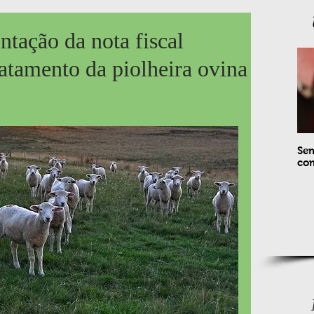
ntação da nota fiscal
atamento da piolheira ovina
Sem
com