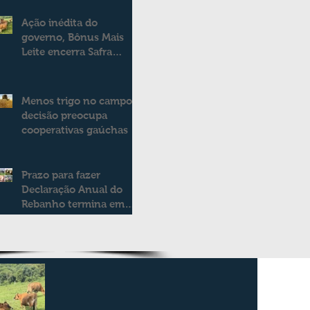
Ação inédita do
governo, Bônus Mais
Leite encerra Safra
2025/2026
consolidando novo
modelo de apoio aos
Menos trigo no campo:
produtores de leite
decisão preocupa
cooperativas gaúchas
Prazo para fazer
Declaração Anual do
Rebanho termina em
duas semanas