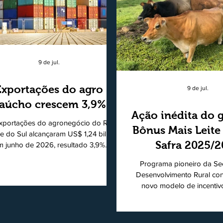
9 de jul.
Exportações do agro
9 de jul.
aúcho crescem 3,9%
Ação inédita do 
xportações do agronegócio do Rio
Bônus Mais Leite
e do Sul alcançaram US$ 1,24 bilhão
Safra 2025/
m junho de 2026, resultado 3,9%
ior ao registrado no mesmo mês de
consolidando
Programa pioneiro da Sec
5. De acordo com a Federação da
modelo de apo
Desenvolvimento Rural co
cultura do Estado do Rio Grande do
novo modelo de incentiv
produtores de 
, o setor respondeu por 68,9% de
produtiva do leite. Lançado p
s as vendas externas do Estado no
de Desenvolvimento Rural (
período. Segundo a Assessoria
novembro de 2025, o Pro
ômica da Federação da Agricultura