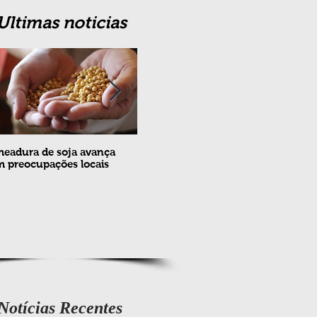
Ultimas noticias
eadura de soja avança
Erradicação da praga Cydia
Feira
 preocupações locais
pomonella no Brasil completa
ovin
10 anos
meta
e fev
Notícias Recentes