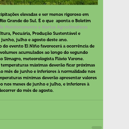
cipitações elevadas e ser menos rigoroso em 
Rio Grande do Sul. É o que  aponta o Boletim 
de Monitoramento e Alertas Agroclimáticos 
ultura, Pecuária, Produção Sustentável e 
e junho, julho e agosto deste ano.
o do evento El Niño favorecerá a ocorrência de 
os volumes acumulados ao longo do segundo 
do Simagro, meteorologista Flávio Varone.
temperaturas máximas deverão ficar próximas 
o mês de junho e inferiores à normalidade nos 
emperaturas mínimas deverão apresentar valores 
o nos meses de junho e julho, e inferiores à 
decorrer do mês de agosto.