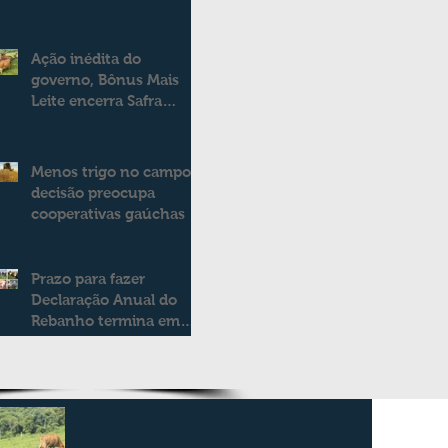
Ação inédita do
governo, Bônus Mais
Leite encerra Safra
2025/2026
consolidando novo
modelo de apoio aos
Menos trigo no campo:
produtores de leite
decisão preocupa
cooperativas gaúchas
Prazo para fazer
Declaração Anual do
Rebanho termina em
duas semanas