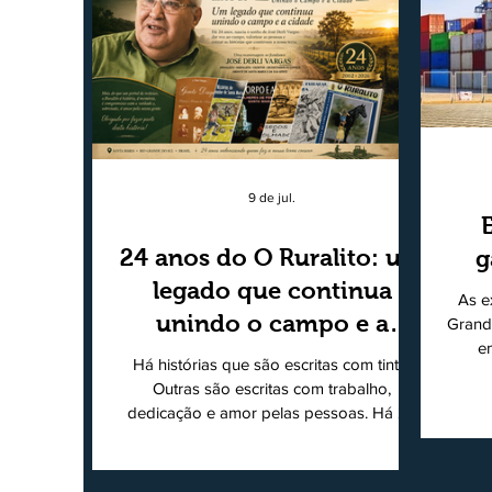
9 de jul.
24 anos do O Ruralito: um
g
legado que continua
As e
unindo o campo e a
Grand
e
cidade
Há histórias que são escritas com tinta.
super
Outras são escritas com trabalho,
202
dedicação e amor pelas pessoas. Há 24
Agri
anos nascia o O Ruralito, movido por um
Sul
propósito simples, mas grandioso:
toda
aproximar o campo da cidade, valorizar