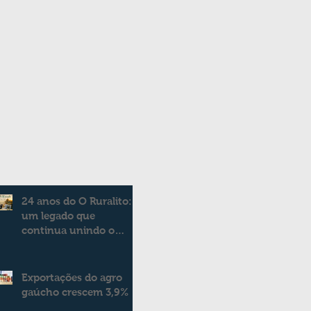
24 anos do O Ruralito:
um legado que
continua unindo o
campo e a cidade
Exportações do agro
gaúcho crescem 3,9%