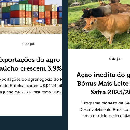
9 de jul.
Exportações do agro
9 de jul.
aúcho crescem 3,9%
Ação inédita do 
xportações do agronegócio do Rio
Bônus Mais Leite
e do Sul alcançaram US$ 1,24 bilhão
Safra 2025/
m junho de 2026, resultado 3,9%
ior ao registrado no mesmo mês de
consolidando
Programa pioneiro da Sec
5. De acordo com a Federação da
modelo de apo
Desenvolvimento Rural co
cultura do Estado do Rio Grande do
novo modelo de incentiv
produtores de 
, o setor respondeu por 68,9% de
produtiva do leite. Lançado p
s as vendas externas do Estado no
de Desenvolvimento Rural (