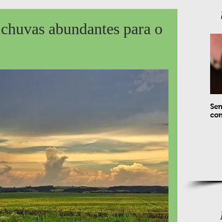
 chuvas abundantes para o
Sem
com