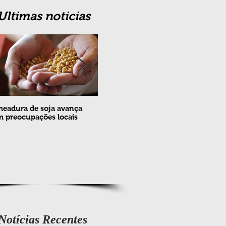
Ultimas noticias
eadura de soja avança
Erradicação da praga Cydia
Feira
 preocupações locais
pomonella no Brasil completa
ovin
10 anos
meta
e fev
Notícias Recentes