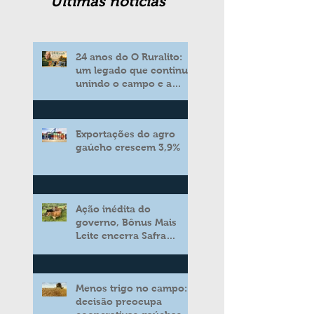
Ultimas noticias
24 anos do O Ruralito:
um legado que continua
unindo o campo e a
cidade
Exportações do agro
gaúcho crescem 3,9%
Ação inédita do
governo, Bônus Mais
Leite encerra Safra
2025/2026 consolidando
novo modelo de apoio
aos produtores de leite
Menos trigo no campo:
decisão preocupa