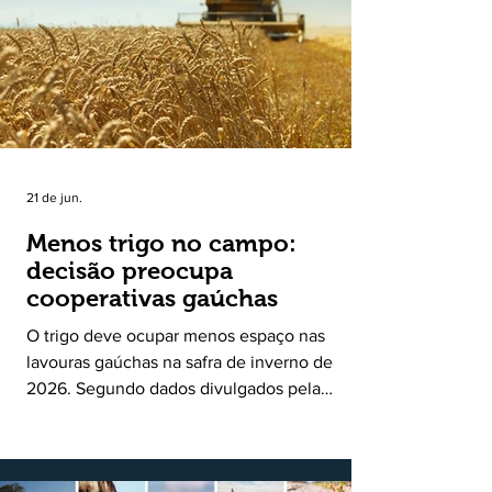
uma política pública inédita de apoio à cadeia
produtiva do leite no Rio Grande do Sul. Ao
longo de sete meses, o programa recebeu 3,4
mil solicitações de enquadramen
21 de jun.
Menos trigo no campo:
decisão preocupa
cooperativas gaúchas
O trigo deve ocupar menos espaço nas
lavouras gaúchas na safra de inverno de
2026. Segundo dados divulgados pela
Fecoagro/RS, levantamento da Rede Técnica
Cooperativa (RTC/CCGL), feito junto a 21
cooperativas agropecuárias, indica queda