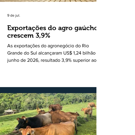
9 de jul.
Exportações do agro gaúcho
crescem 3,9%
As exportações do agronegócio do Rio
Grande do Sul alcançaram US$ 1,24 bilhão em
junho de 2026, resultado 3,9% superior ao
registrado no mesmo mês de 2025. De
acordo com a Federação da Agricultura do
Estado do Rio Grande do Sul, o setor
respondeu por 68,9% de todas as vendas
externas do Estado no período. Segundo a
Assessoria Econômica da Federação da
Agricultura do Estado do Rio Grande do Sul, o
principal destaque do mês foi a diferença
entre o crescimento da receita e a red