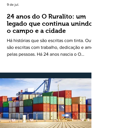
9 de jul.
24 anos do O Ruralito: um
legado que continua unindo
o campo e a cidade
Há histórias que são escritas com tinta. Outras
são escritas com trabalho, dedicação e amor
pelas pessoas. Há 24 anos nascia o O
Ruralito, movido por um propósito simples,
mas grandioso: aproximar o campo da cidade,
valorizar quem produz, preservar a história
das comunidades e dar voz às pessoas que
muitas vezes passam despercebidas pelos
grandes meios de comunicação. Muito mais
do que um jornal ou um portal de notícias, o
Ruralito tornou-se uma missão. Essa missão
nasceu do