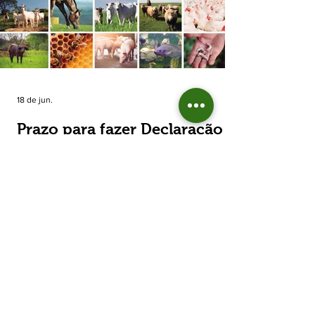
estimada de 31,5% na área plantada no Rio
Grande do Sul, para cerca de 790 mil
hectares. A decisão de reduzir o plantio
expõe um cenário de cautela no campo. De
acordo com a Fecoagro/RS, a retração não
aparece de forma isolada: nos quatro cicl
18 de jun.
Prazo para fazer Declaração
Anual do Rebanho termina
em duas semanas
Prazo para fazer Declaração Anual do
Rebanho termina em duas semanas - Até o
momento, 53,37% das Declarações foram
entregues Termina em duas semanas o prazo
para entrega da Declaração Anual do
Rebanho 2026 da Secretaria da Agricultura,
Pecuária, Produção Sustentável e Irrigação
(Seapi). O prazo final é o dia 30 de junho. Até