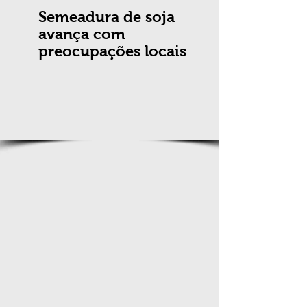
Semeadura de soja
Erradicação da
avança com
praga Cydia
preocupações locais
pomonella no Br
completa 10 an