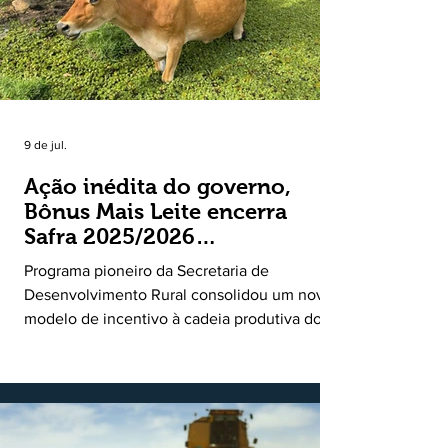
9 de jul.
Ação inédita do governo,
Bônus Mais Leite encerra
Safra 2025/2026
consolidando novo modelo
Programa pioneiro da Secretaria de
de apoio aos produtores de
Desenvolvimento Rural consolidou um novo
leite
modelo de incentivo à cadeia produtiva do
leite. Lançado pela Secretaria de
Desenvolvimento Rural (SDR) em 11 de
novembro de 2025, o Programa Bônus Mais
Leite encerrou o Plano Safra 2025/2026, em
30 de junho de 2026, consolidando-se como