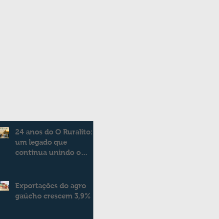
24 anos do O Ruralito:
um legado que
continua unindo o
campo e a cidade
Exportações do agro
gaúcho crescem 3,9%