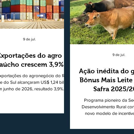
9 de jul.
Exportações do agro
9 de jul.
aúcho crescem 3,9%
Ação inédita do 
xportações do agronegócio do Rio
Bônus Mais Leite
e do Sul alcançaram US$ 1,24 bilhão
Safra 2025/
m junho de 2026, resultado 3,9%
ior ao registrado no mesmo mês de
consolidando
Programa pioneiro da Sec
5. De acordo com a Federação da
modelo de apo
Desenvolvimento Rural co
cultura do Estado do Rio Grande do
novo modelo de incentiv
produtores de 
, o setor respondeu por 68,9% de
produtiva do leite. Lançado p
s as vendas externas do Estado no
de Desenvolvimento Rural (
período. Segundo a Assessoria
novembro de 2025, o Pro