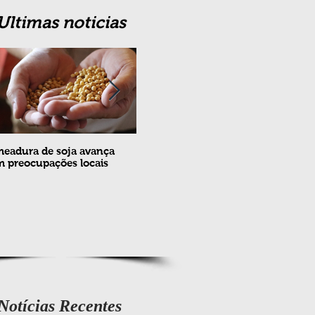
Ultimas noticias
eadura de soja avança
Erradicação da praga Cydia
Feira
 preocupações locais
pomonella no Brasil completa
ovin
10 anos
meta
e fev
Notícias Recentes