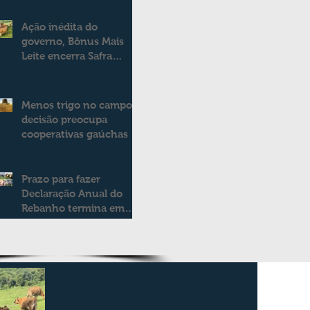
Ação inédita do
governo, Bônus Mais
Leite encerra Safra
2025/2026
consolidando novo
modelo de apoio aos
Menos trigo no campo:
produtores de leite
decisão preocupa
cooperativas gaúchas
Prazo para fazer
Declaração Anual do
Rebanho termina em
duas semanas