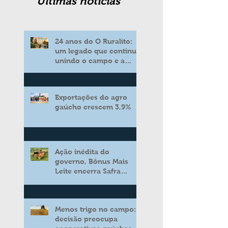
Ultimas noticias
24 anos do O Ruralito:
um legado que continua
unindo o campo e a
cidade
Exportações do agro
gaúcho crescem 3,9%
Ação inédita do
governo, Bônus Mais
Leite encerra Safra
2025/2026 consolidando
novo modelo de apoio
aos produtores de leite
Menos trigo no campo:
decisão preocupa