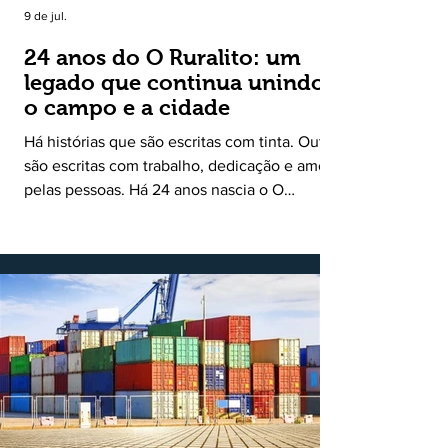
9 de jul.
24 anos do O Ruralito: um
legado que continua unindo
o campo e a cidade
Há histórias que são escritas com tinta. Outras
são escritas com trabalho, dedicação e amor
pelas pessoas. Há 24 anos nascia o O
Ruralito, movido por um propósito simples,
mas grandioso: aproximar o campo da cidade,
valorizar quem produz, preservar a história
das comunidades e dar voz às pessoas que
muitas vezes passam despercebidas pelos
grandes meios de comunicação. Muito mais
do que um jornal ou um portal de notícias, o
Ruralito tornou-se uma missão. Essa missão
nasceu do