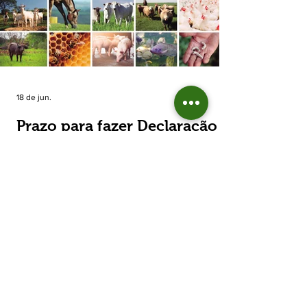
estimada de 31,5% na área plantada no Rio
Grande do Sul, para cerca de 790 mil
hectares. A decisão de reduzir o plantio
expõe um cenário de cautela no campo. De
acordo com a Fecoagro/RS, a retração não
aparece de forma isolada: nos quatro cicl
18 de jun.
Prazo para fazer Declaração
Anual do Rebanho termina
em duas semanas
Prazo para fazer Declaração Anual do
Rebanho termina em duas semanas - Até o
momento, 53,37% das Declarações foram
entregues Termina em duas semanas o prazo
para entrega da Declaração Anual do
Rebanho 2026 da Secretaria da Agricultura,
Pecuária, Produção Sustentável e Irrigação
(Seapi). O prazo final é o dia 30 de junho. Até