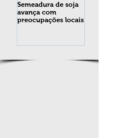
Semeadura de soja
Erradicação da
avança com
praga Cydia
preocupações locais
pomonella no Br
completa 10 an