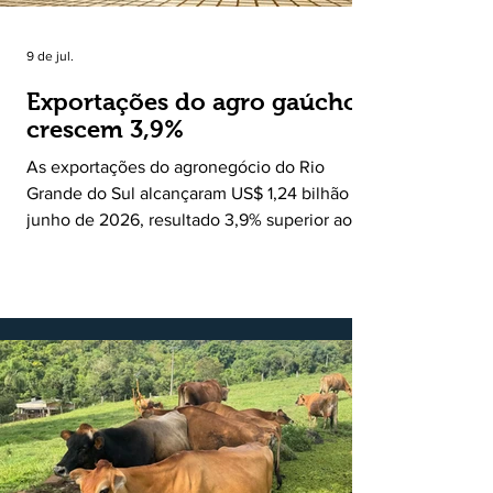
9 de jul.
Exportações do agro gaúcho
crescem 3,9%
As exportações do agronegócio do Rio
Grande do Sul alcançaram US$ 1,24 bilhão em
junho de 2026, resultado 3,9% superior ao
registrado no mesmo mês de 2025. De
acordo com a Federação da Agricultura do
Estado do Rio Grande do Sul, o setor
respondeu por 68,9% de todas as vendas
externas do Estado no período. Segundo a
Assessoria Econômica da Federação da
Agricultura do Estado do Rio Grande do Sul, o
principal destaque do mês foi a diferença
entre o crescimento da receita e a red