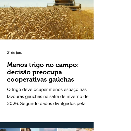
uma política pública inédita de apoio à cadeia
produtiva do leite no Rio Grande do Sul. Ao
longo de sete meses, o programa recebeu 3,4
mil solicitações de enquadramen
21 de jun.
Menos trigo no campo:
decisão preocupa
cooperativas gaúchas
O trigo deve ocupar menos espaço nas
lavouras gaúchas na safra de inverno de
2026. Segundo dados divulgados pela
Fecoagro/RS, levantamento da Rede Técnica
Cooperativa (RTC/CCGL), feito junto a 21
cooperativas agropecuárias, indica queda