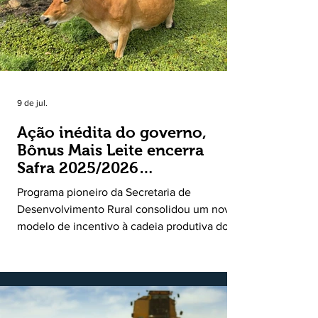
9 de jul.
Ação inédita do governo,
Bônus Mais Leite encerra
Safra 2025/2026
consolidando novo modelo
Programa pioneiro da Secretaria de
de apoio aos produtores de
Desenvolvimento Rural consolidou um novo
leite
modelo de incentivo à cadeia produtiva do
leite. Lançado pela Secretaria de
Desenvolvimento Rural (SDR) em 11 de
novembro de 2025, o Programa Bônus Mais
Leite encerrou o Plano Safra 2025/2026, em
30 de junho de 2026, consolidando-se como