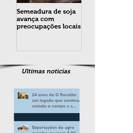
Semeadura de soja
Erradicação da
avança com
praga Cydia
preocupações locais
pomonella no Br
completa 10 an
Ultimas noticias
24 anos do O Ruralito:
um legado que continua
unindo o campo e a
cidade
Exportações do agro
gaúcho crescem 3,9%