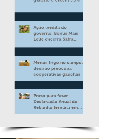
Ação inédita do
governo, Bônus Mais
Leite encerra Safra
2025/2026 consolidando
novo modelo de apoio
aos produtores de leite
Menos trigo no campo:
decisão preocupa
cooperativas gaúchas
Prazo para fazer
Declaração Anual do
Rebanho termina em
duas semanas