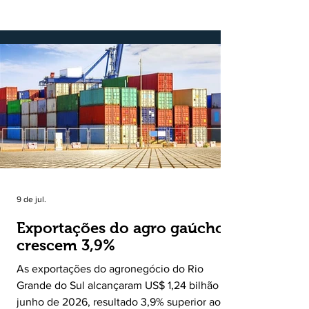
Ruralito, movido por um propósito simples,
mas grandioso: aproximar o campo da cidade,
valorizar quem produz, preservar a história
das comunidades e dar voz às pessoas que
muitas vezes passam despercebidas pelos
grandes meios de comunicação. Muito mais
do que um jornal ou um portal de notícias, o
Ruralito tornou-se uma missão. Essa missão
nasceu do
9 de jul.
Exportações do agro gaúcho
crescem 3,9%
As exportações do agronegócio do Rio
Grande do Sul alcançaram US$ 1,24 bilhão em
junho de 2026, resultado 3,9% superior ao