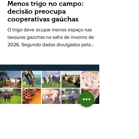
Menos trigo no campo:
decisão preocupa
cooperativas gaúchas
O trigo deve ocupar menos espaço nas
lavouras gaúchas na safra de inverno de
2026. Segundo dados divulgados pela
Fecoagro/RS, levantamento da Rede Técnica
Cooperativa (RTC/CCGL), feito junto a 21
cooperativas agropecuárias, indica queda
estimada de 31,5% na área plantada no Rio
Grande do Sul, para cerca de 790 mil
hectares. A decisão de reduzir o plantio
expõe um cenário de cautela no campo. De
acordo com a Fecoagro/RS, a retração não
aparece de forma isolada: nos quatro cicl
18 de jun.
Prazo para fazer Declaração
Anual do Rebanho termina