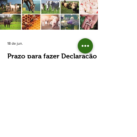
estimada de 31,5% na área plantada no Rio
Grande do Sul, para cerca de 790 mil
hectares. A decisão de reduzir o plantio
expõe um cenário de cautela no campo. De
acordo com a Fecoagro/RS, a retração não
aparece de forma isolada: nos quatro cicl
18 de jun.
Prazo para fazer Declaração
Anual do Rebanho termina
em duas semanas
Prazo para fazer Declaração Anual do
Rebanho termina em duas semanas - Até o
momento, 53,37% das Declarações foram
entregues Termina em duas semanas o prazo
para entrega da Declaração Anual do
Rebanho 2026 da Secretaria da Agricultura,
Pecuária, Produção Sustentável e Irrigação
(Seapi). O prazo final é o dia 30 de junho. Até