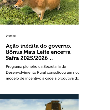
9 de jul.
Ação inédita do governo,
Bônus Mais Leite encerra
Safra 2025/2026
consolidando novo modelo
Programa pioneiro da Secretaria de
de apoio aos produtores de
Desenvolvimento Rural consolidou um novo
leite
modelo de incentivo à cadeia produtiva do
leite. Lançado pela Secretaria de
Desenvolvimento Rural (SDR) em 11 de
novembro de 2025, o Programa Bônus Mais
Leite encerrou o Plano Safra 2025/2026, em
30 de junho de 2026, consolidando-se como