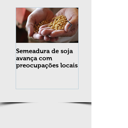
Semeadura de soja
Erradicação da
avança com
praga Cydia
preocupações locais
pomonella no Br
completa 10 an