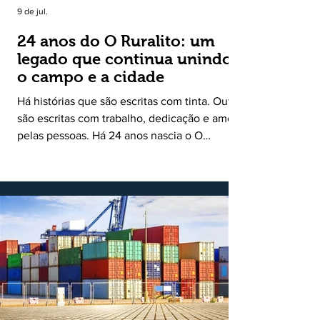
9 de jul.
24 anos do O Ruralito: um
legado que continua unindo
o campo e a cidade
Há histórias que são escritas com tinta. Outras
são escritas com trabalho, dedicação e amor
pelas pessoas. Há 24 anos nascia o O
Ruralito, movido por um propósito simples,
mas grandioso: aproximar o campo da cidade,
valorizar quem produz, preservar a história
das comunidades e dar voz às pessoas que
muitas vezes passam despercebidas pelos
grandes meios de comunicação. Muito mais
do que um jornal ou um portal de notícias, o
Ruralito tornou-se uma missão. Essa missão
nasceu do