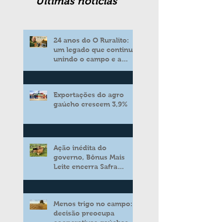
Ultimas noticias
24 anos do O Ruralito:
um legado que continua
unindo o campo e a
cidade
Exportações do agro
gaúcho crescem 3,9%
Ação inédita do
governo, Bônus Mais
Leite encerra Safra
2025/2026 consolidando
novo modelo de apoio
aos produtores de leite
Menos trigo no campo:
decisão preocupa