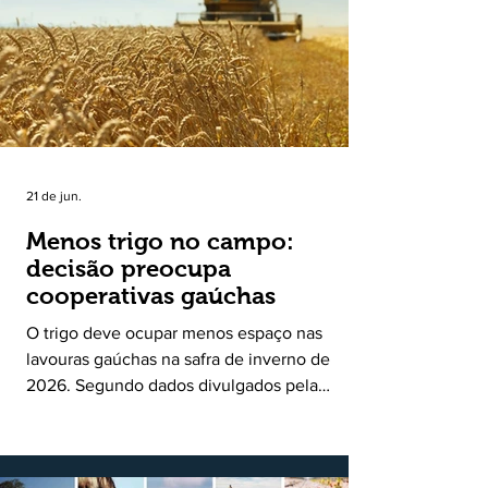
uma política pública inédita de apoio à cadeia
produtiva do leite no Rio Grande do Sul. Ao
longo de sete meses, o programa recebeu 3,4
mil solicitações de enquadramen
21 de jun.
Menos trigo no campo:
decisão preocupa
cooperativas gaúchas
O trigo deve ocupar menos espaço nas
lavouras gaúchas na safra de inverno de
2026. Segundo dados divulgados pela
Fecoagro/RS, levantamento da Rede Técnica
Cooperativa (RTC/CCGL), feito junto a 21
cooperativas agropecuárias, indica queda