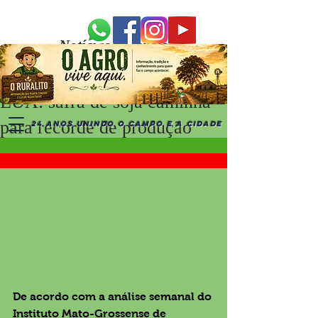
Notícias Recentes
EUA: safra de soja caminha
para recorde de produção
24 ANOS UNINDO O CAMPO E A CIDADE
De acordo com a análise semanal do 
Instituto Mato-Grossense de 