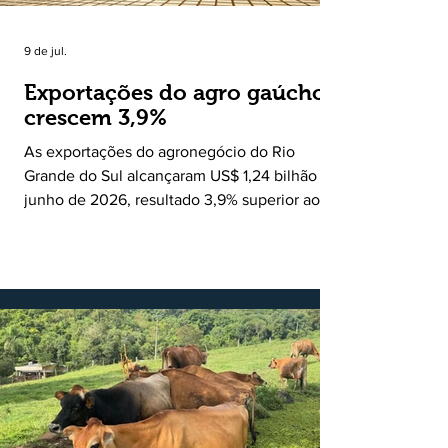
9 de jul.
Exportações do agro gaúcho
crescem 3,9%
As exportações do agronegócio do Rio
Grande do Sul alcançaram US$ 1,24 bilhão em
junho de 2026, resultado 3,9% superior ao
registrado no mesmo mês de 2025. De
acordo com a Federação da Agricultura do
Estado do Rio Grande do Sul, o setor
respondeu por 68,9% de todas as vendas
externas do Estado no período. Segundo a
Assessoria Econômica da Federação da
Agricultura do Estado do Rio Grande do Sul, o
principal destaque do mês foi a diferença
entre o crescimento da receita e a red