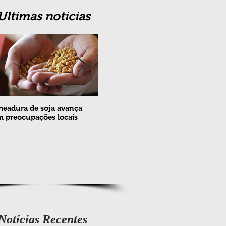
Ultimas noticias
eadura de soja avança
Erradicação da praga Cydia
Feira
 preocupações locais
pomonella no Brasil completa
ovin
10 anos
meta
e fev
Notícias Recentes