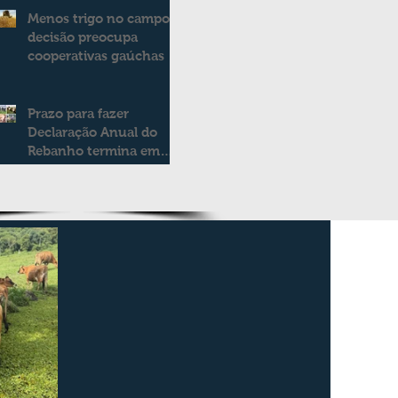
modelo de apoio aos
Menos trigo no campo:
produtores de leite
decisão preocupa
cooperativas gaúchas
Prazo para fazer
Declaração Anual do
Rebanho termina em
duas semanas