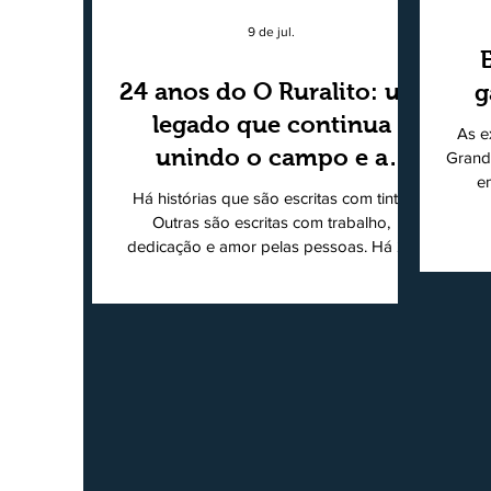
9 de jul.
24 anos do O Ruralito: um
g
legado que continua
As e
unindo o campo e a
Grand
e
cidade
Há histórias que são escritas com tinta.
super
Outras são escritas com trabalho,
202
dedicação e amor pelas pessoas. Há 24
Agri
anos nascia o O Ruralito, movido por um
Sul
propósito simples, mas grandioso:
toda
aproximar o campo da cidade, valorizar
quem produz, preservar a história das
Econ
comunidades e dar voz às pessoas que
do
muitas vezes passam despercebidas pelos
princ
grandes meios de comunicação. Muito
ent
mais do que um jornal ou um portal de
notícias, o Ruralito tornou-se uma missão.
Essa missão nasceu do