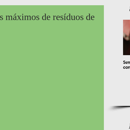
es máximos de resíduos de
Sem
com