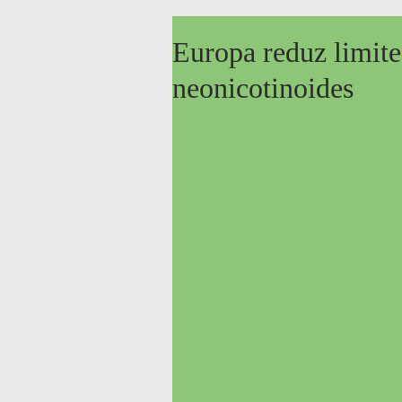
Europa reduz limit
neonicotinoides