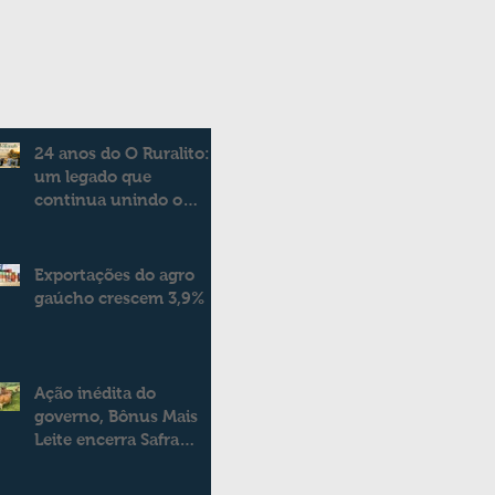
24 anos do O Ruralito:
um legado que
continua unindo o
campo e a cidade
Exportações do agro
gaúcho crescem 3,9%
Ação inédita do
governo, Bônus Mais
Leite encerra Safra
2025/2026
consolidando novo