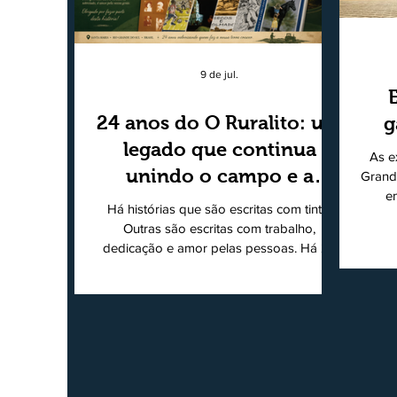
9 de jul.
24 anos do O Ruralito: um
g
legado que continua
As e
unindo o campo e a
Grand
e
cidade
Há histórias que são escritas com tinta.
super
Outras são escritas com trabalho,
202
dedicação e amor pelas pessoas. Há 24
Agri
anos nascia o O Ruralito, movido por um
Sul
propósito simples, mas grandioso:
toda
aproximar o campo da cidade, valorizar
quem produz, preservar a história das
Econ
comunidades e dar voz às pessoas que
do
muitas vezes passam despercebidas pelos
princ
grandes meios de comunicação. Muito
ent