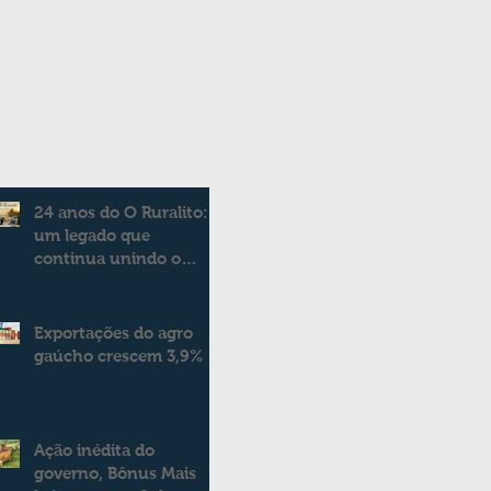
24 anos do O Ruralito:
um legado que
continua unindo o
campo e a cidade
Exportações do agro
gaúcho crescem 3,9%
Ação inédita do
governo, Bônus Mais