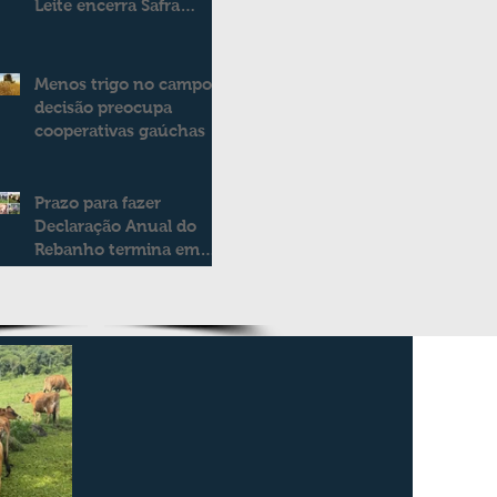
Leite encerra Safra
2025/2026
consolidando novo
modelo de apoio aos
Menos trigo no campo:
produtores de leite
decisão preocupa
cooperativas gaúchas
Prazo para fazer
Declaração Anual do
Rebanho termina em
duas semanas