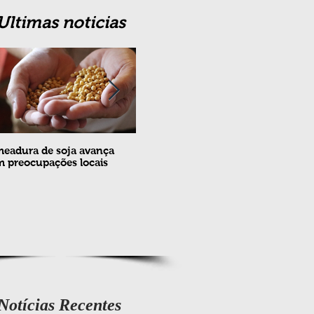
Ultimas noticias
eadura de soja avança
Erradicação da praga Cydia
Feira
 preocupações locais
pomonella no Brasil completa
ovin
10 anos
meta
e fev
Notícias Recentes