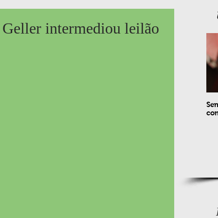
 Geller intermediou leilão
Sem
com