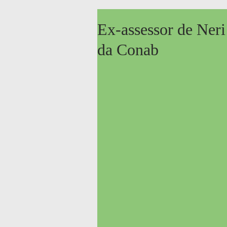
Ex-assessor de Neri
da Conab