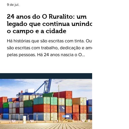
9 de jul.
24 anos do O Ruralito: um
legado que continua unindo
o campo e a cidade
Há histórias que são escritas com tinta. Outras
são escritas com trabalho, dedicação e amor
pelas pessoas. Há 24 anos nascia o O
Ruralito, movido por um propósito simples,
mas grandioso: aproximar o campo da cidade,
valorizar quem produz, preservar a história
das comunidades e dar voz às pessoas que
muitas vezes passam despercebidas pelos
grandes meios de comunicação. Muito mais
do que um jornal ou um portal de notícias, o
Ruralito tornou-se uma missão. Essa missão
nasceu do