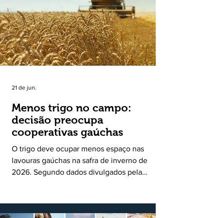
uma política pública inédita de apoio à cadeia
produtiva do leite no Rio Grande do Sul. Ao
longo de sete meses, o programa recebeu 3,4
mil solicitações de enquadramen
21 de jun.
Menos trigo no campo:
decisão preocupa
cooperativas gaúchas
O trigo deve ocupar menos espaço nas
lavouras gaúchas na safra de inverno de
2026. Segundo dados divulgados pela
Fecoagro/RS, levantamento da Rede Técnica
Cooperativa (RTC/CCGL), feito junto a 21
cooperativas agropecuárias, indica queda