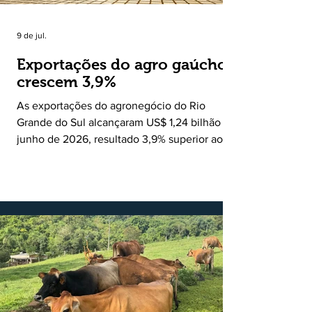
9 de jul.
Exportações do agro gaúcho
crescem 3,9%
As exportações do agronegócio do Rio
Grande do Sul alcançaram US$ 1,24 bilhão em
junho de 2026, resultado 3,9% superior ao
registrado no mesmo mês de 2025. De
acordo com a Federação da Agricultura do
Estado do Rio Grande do Sul, o setor
respondeu por 68,9% de todas as vendas
externas do Estado no período. Segundo a
Assessoria Econômica da Federação da
Agricultura do Estado do Rio Grande do Sul, o
principal destaque do mês foi a diferença
entre o crescimento da receita e a red