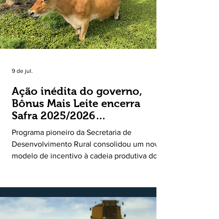
9 de jul.
Ação inédita do governo,
Bônus Mais Leite encerra
Safra 2025/2026
consolidando novo modelo
Programa pioneiro da Secretaria de
de apoio aos produtores de
Desenvolvimento Rural consolidou um novo
leite
modelo de incentivo à cadeia produtiva do
leite. Lançado pela Secretaria de
Desenvolvimento Rural (SDR) em 11 de
novembro de 2025, o Programa Bônus Mais
Leite encerrou o Plano Safra 2025/2026, em
30 de junho de 2026, consolidando-se como