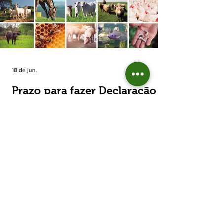
estimada de 31,5% na área plantada no Rio
Grande do Sul, para cerca de 790 mil
hectares. A decisão de reduzir o plantio
expõe um cenário de cautela no campo. De
acordo com a Fecoagro/RS, a retração não
aparece de forma isolada: nos quatro cicl
18 de jun.
Prazo para fazer Declaração
Anual do Rebanho termina
em duas semanas
Prazo para fazer Declaração Anual do
Rebanho termina em duas semanas - Até o
momento, 53,37% das Declarações foram
entregues Termina em duas semanas o prazo
para entrega da Declaração Anual do
Rebanho 2026 da Secretaria da Agricultura,
Pecuária, Produção Sustentável e Irrigação
(Seapi). O prazo final é o dia 30 de junho. Até