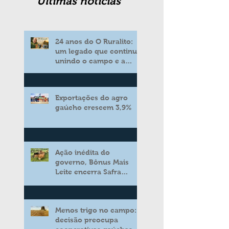
Ultimas noticias
24 anos do O Ruralito:
um legado que continua
unindo o campo e a
cidade
Exportações do agro
gaúcho crescem 3,9%
Ação inédita do
governo, Bônus Mais
Leite encerra Safra
2025/2026 consolidando
novo modelo de apoio
aos produtores de leite
Menos trigo no campo:
decisão preocupa