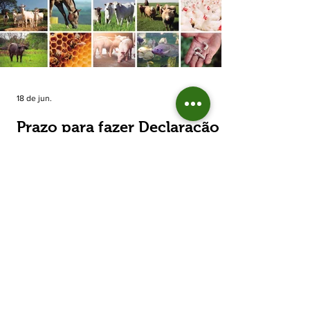
estimada de 31,5% na área plantada no Rio
Grande do Sul, para cerca de 790 mil
hectares. A decisão de reduzir o plantio
expõe um cenário de cautela no campo. De
acordo com a Fecoagro/RS, a retração não
aparece de forma isolada: nos quatro cicl
18 de jun.
Prazo para fazer Declaração
Anual do Rebanho termina
em duas semanas
Prazo para fazer Declaração Anual do
Rebanho termina em duas semanas - Até o
momento, 53,37% das Declarações foram
entregues Termina em duas semanas o prazo
para entrega da Declaração Anual do
Rebanho 2026 da Secretaria da Agricultura,
Pecuária, Produção Sustentável e Irrigação
(Seapi). O prazo final é o dia 30 de junho. Até