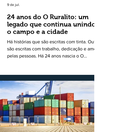
9 de jul.
24 anos do O Ruralito: um
legado que continua unindo
o campo e a cidade
Há histórias que são escritas com tinta. Outras
são escritas com trabalho, dedicação e amor
pelas pessoas. Há 24 anos nascia o O
Ruralito, movido por um propósito simples,
mas grandioso: aproximar o campo da cidade,
valorizar quem produz, preservar a história
das comunidades e dar voz às pessoas que
muitas vezes passam despercebidas pelos
grandes meios de comunicação. Muito mais
do que um jornal ou um portal de notícias, o
Ruralito tornou-se uma missão. Essa missão
nasceu do