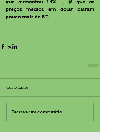
que aumentou 14% –, já que os 
preços médios em dólar caíram 
pouco mais de 8%.
Comentários
Escreva um comentário