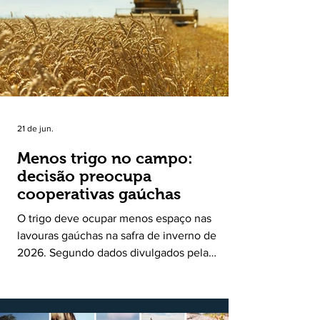
uma política pública inédita de apoio à cadeia
produtiva do leite no Rio Grande do Sul. Ao
longo de sete meses, o programa recebeu 3,4
mil solicitações de enquadramen
21 de jun.
Menos trigo no campo:
decisão preocupa
cooperativas gaúchas
O trigo deve ocupar menos espaço nas
lavouras gaúchas na safra de inverno de
2026. Segundo dados divulgados pela
Fecoagro/RS, levantamento da Rede Técnica
Cooperativa (RTC/CCGL), feito junto a 21
cooperativas agropecuárias, indica queda