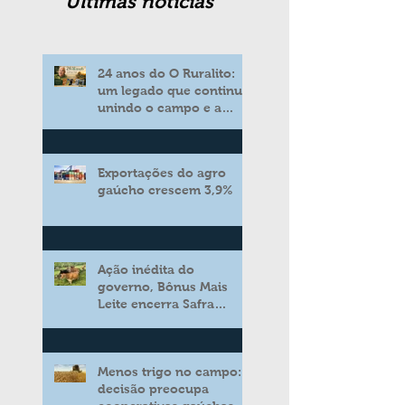
Ultimas noticias
24 anos do O Ruralito:
um legado que continua
unindo o campo e a
cidade
Exportações do agro
gaúcho crescem 3,9%
Ação inédita do
governo, Bônus Mais
Leite encerra Safra
2025/2026 consolidando
novo modelo de apoio
aos produtores de leite
Menos trigo no campo:
decisão preocupa