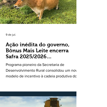
9 de jul.
Ação inédita do governo,
Bônus Mais Leite encerra
Safra 2025/2026
consolidando novo modelo
Programa pioneiro da Secretaria de
de apoio aos produtores de
Desenvolvimento Rural consolidou um novo
leite
modelo de incentivo à cadeia produtiva do
leite. Lançado pela Secretaria de
Desenvolvimento Rural (SDR) em 11 de
novembro de 2025, o Programa Bônus Mais
Leite encerrou o Plano Safra 2025/2026, em
30 de junho de 2026, consolidando-se como