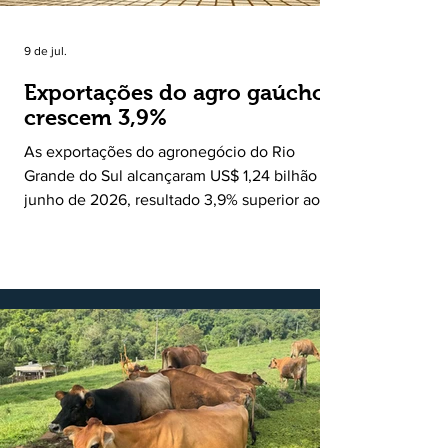
9 de jul.
Exportações do agro gaúcho
crescem 3,9%
As exportações do agronegócio do Rio
Grande do Sul alcançaram US$ 1,24 bilhão em
junho de 2026, resultado 3,9% superior ao
registrado no mesmo mês de 2025. De
acordo com a Federação da Agricultura do
Estado do Rio Grande do Sul, o setor
respondeu por 68,9% de todas as vendas
externas do Estado no período. Segundo a
Assessoria Econômica da Federação da
Agricultura do Estado do Rio Grande do Sul, o
principal destaque do mês foi a diferença
entre o crescimento da receita e a red