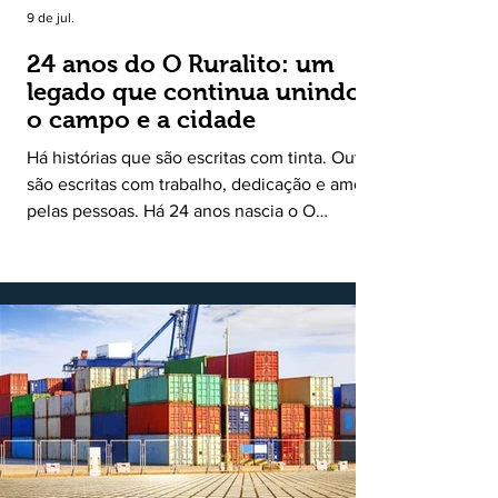
9 de jul.
24 anos do O Ruralito: um
legado que continua unindo
o campo e a cidade
Há histórias que são escritas com tinta. Outras
são escritas com trabalho, dedicação e amor
pelas pessoas. Há 24 anos nascia o O
Ruralito, movido por um propósito simples,
mas grandioso: aproximar o campo da cidade,
valorizar quem produz, preservar a história
das comunidades e dar voz às pessoas que
muitas vezes passam despercebidas pelos
grandes meios de comunicação. Muito mais
do que um jornal ou um portal de notícias, o
Ruralito tornou-se uma missão. Essa missão
nasceu do