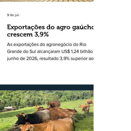
9 de jul.
Exportações do agro gaúcho
crescem 3,9%
As exportações do agronegócio do Rio
Grande do Sul alcançaram US$ 1,24 bilhão em
junho de 2026, resultado 3,9% superior ao
registrado no mesmo mês de 2025. De
acordo com a Federação da Agricultura do
Estado do Rio Grande do Sul, o setor
respondeu por 68,9% de todas as vendas
externas do Estado no período. Segundo a
Assessoria Econômica da Federação da
Agricultura do Estado do Rio Grande do Sul, o
principal destaque do mês foi a diferença
entre o crescimento da receita e a red