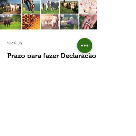
estimada de 31,5% na área plantada no Rio
Grande do Sul, para cerca de 790 mil
hectares. A decisão de reduzir o plantio
expõe um cenário de cautela no campo. De
acordo com a Fecoagro/RS, a retração não
aparece de forma isolada: nos quatro cicl
18 de jun.
Prazo para fazer Declaração
Anual do Rebanho termina
em duas semanas
Prazo para fazer Declaração Anual do
Rebanho termina em duas semanas - Até o
momento, 53,37% das Declarações foram
entregues Termina em duas semanas o prazo
para entrega da Declaração Anual do
Rebanho 2026 da Secretaria da Agricultura,
Pecuária, Produção Sustentável e Irrigação
(Seapi). O prazo final é o dia 30 de junho. Até