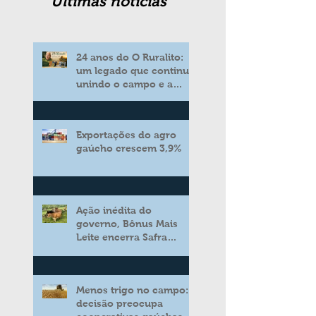
Ultimas noticias
24 anos do O Ruralito:
um legado que continua
unindo o campo e a
cidade
Exportações do agro
gaúcho crescem 3,9%
Ação inédita do
governo, Bônus Mais
Leite encerra Safra
2025/2026 consolidando
novo modelo de apoio
aos produtores de leite
Menos trigo no campo:
decisão preocupa