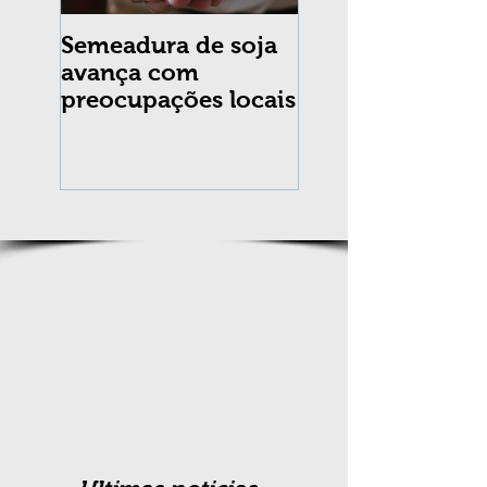
Semeadura de soja
Erradicação da
avança com
praga Cydia
preocupações locais
pomonella no Br
completa 10 an