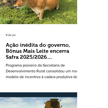
9 de jul.
Ação inédita do governo,
Bônus Mais Leite encerra
Safra 2025/2026
consolidando novo modelo
Programa pioneiro da Secretaria de
de apoio aos produtores de
Desenvolvimento Rural consolidou um novo
leite
modelo de incentivo à cadeia produtiva do
leite. Lançado pela Secretaria de
Desenvolvimento Rural (SDR) em 11 de
novembro de 2025, o Programa Bônus Mais
Leite encerrou o Plano Safra 2025/2026, em
30 de junho de 2026, consolidando-se como