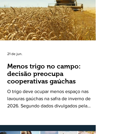
uma política pública inédita de apoio à cadeia
produtiva do leite no Rio Grande do Sul. Ao
longo de sete meses, o programa recebeu 3,4
mil solicitações de enquadramen
21 de jun.
Menos trigo no campo:
decisão preocupa
cooperativas gaúchas
O trigo deve ocupar menos espaço nas
lavouras gaúchas na safra de inverno de
2026. Segundo dados divulgados pela
Fecoagro/RS, levantamento da Rede Técnica
Cooperativa (RTC/CCGL), feito junto a 21
cooperativas agropecuárias, indica queda