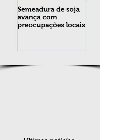
Semeadura de soja
Erradicação da
avança com
praga Cydia
preocupações locais
pomonella no Br
completa 10 an