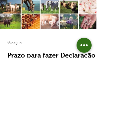
estimada de 31,5% na área plantada no Rio
Grande do Sul, para cerca de 790 mil
hectares. A decisão de reduzir o plantio
expõe um cenário de cautela no campo. De
acordo com a Fecoagro/RS, a retração não
aparece de forma isolada: nos quatro cicl
18 de jun.
Prazo para fazer Declaração
Anual do Rebanho termina
em duas semanas
Prazo para fazer Declaração Anual do
Rebanho termina em duas semanas - Até o
momento, 53,37% das Declarações foram
entregues Termina em duas semanas o prazo
para entrega da Declaração Anual do
Rebanho 2026 da Secretaria da Agricultura,
Pecuária, Produção Sustentável e Irrigação
(Seapi). O prazo final é o dia 30 de junho. Até