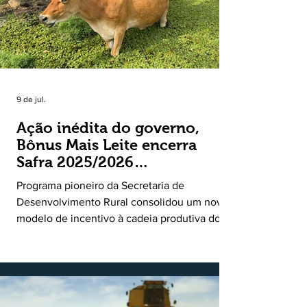
9 de jul.
Ação inédita do governo,
Bônus Mais Leite encerra
Safra 2025/2026
consolidando novo modelo
Programa pioneiro da Secretaria de
de apoio aos produtores de
Desenvolvimento Rural consolidou um novo
leite
modelo de incentivo à cadeia produtiva do
leite. Lançado pela Secretaria de
Desenvolvimento Rural (SDR) em 11 de
novembro de 2025, o Programa Bônus Mais
Leite encerrou o Plano Safra 2025/2026, em
30 de junho de 2026, consolidando-se como