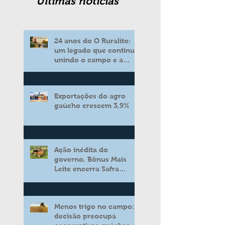
Ultimas noticias
24 anos do O Ruralito:
um legado que continua
unindo o campo e a
cidade
Exportações do agro
gaúcho crescem 3,9%
Ação inédita do
governo, Bônus Mais
Leite encerra Safra
2025/2026 consolidando
novo modelo de apoio
aos produtores de leite
Menos trigo no campo:
decisão preocupa