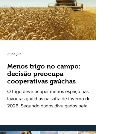
uma política pública inédita de apoio à cadeia
produtiva do leite no Rio Grande do Sul. Ao
longo de sete meses, o programa recebeu 3,4
mil solicitações de enquadramen
21 de jun.
Menos trigo no campo:
decisão preocupa
cooperativas gaúchas
O trigo deve ocupar menos espaço nas
lavouras gaúchas na safra de inverno de
2026. Segundo dados divulgados pela
Fecoagro/RS, levantamento da Rede Técnica
Cooperativa (RTC/CCGL), feito junto a 21
cooperativas agropecuárias, indica queda