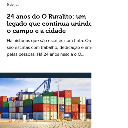
9 de jul.
24 anos do O Ruralito: um
legado que continua unindo
o campo e a cidade
Há histórias que são escritas com tinta. Outras
são escritas com trabalho, dedicação e amor
pelas pessoas. Há 24 anos nascia o O
Ruralito, movido por um propósito simples,
mas grandioso: aproximar o campo da cidade,
valorizar quem produz, preservar a história
das comunidades e dar voz às pessoas que
muitas vezes passam despercebidas pelos
grandes meios de comunicação. Muito mais
do que um jornal ou um portal de notícias, o
Ruralito tornou-se uma missão. Essa missão
nasceu do