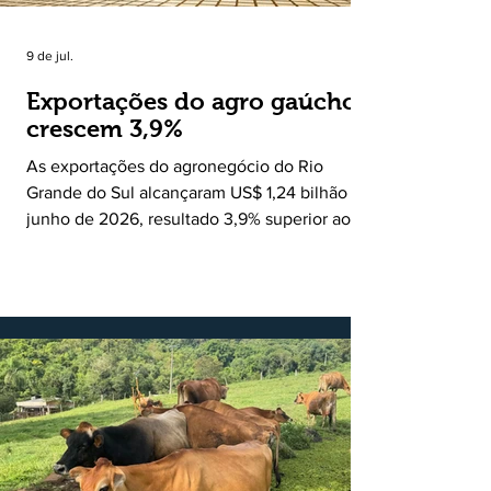
9 de jul.
Exportações do agro gaúcho
crescem 3,9%
As exportações do agronegócio do Rio
Grande do Sul alcançaram US$ 1,24 bilhão em
junho de 2026, resultado 3,9% superior ao
registrado no mesmo mês de 2025. De
acordo com a Federação da Agricultura do
Estado do Rio Grande do Sul, o setor
respondeu por 68,9% de todas as vendas
externas do Estado no período. Segundo a
Assessoria Econômica da Federação da
Agricultura do Estado do Rio Grande do Sul, o
principal destaque do mês foi a diferença
entre o crescimento da receita e a red