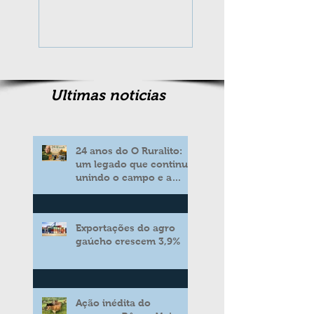
completa 10 an
Ultimas noticias
24 anos do O Ruralito:
um legado que continua
unindo o campo e a
cidade
Exportações do agro
gaúcho crescem 3,9%
Ação inédita do