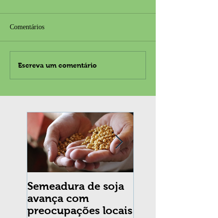
Comentários
Escreva um comentário
Semeadura de soja
Erradicação da
avança com
praga Cydia
preocupações locais
pomonella no Br