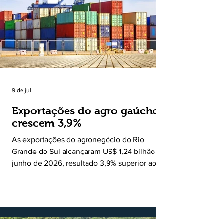
grandes meios de comunicação. Muito mais
do que um jornal ou um portal de notícias, o
Ruralito tornou-se uma missão. Essa missão
nasceu do
9 de jul.
Exportações do agro gaúcho
crescem 3,9%
As exportações do agronegócio do Rio
Grande do Sul alcançaram US$ 1,24 bilhão em
junho de 2026, resultado 3,9% superior ao
registrado no mesmo mês de 2025. De
acordo com a Federação da Agricultura do
Estado do Rio Grande do Sul, o setor
respondeu por 68,9% de todas as vendas