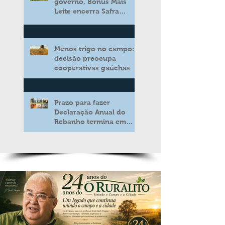
governo, Bônus Mais
Leite encerra Safra
2025/2026 consolidando
novo modelo de apoio
aos produtores de leite
Menos trigo no campo:
decisão preocupa
cooperativas gaúchas
Prazo para fazer
Declaração Anual do
Rebanho termina em
duas semanas