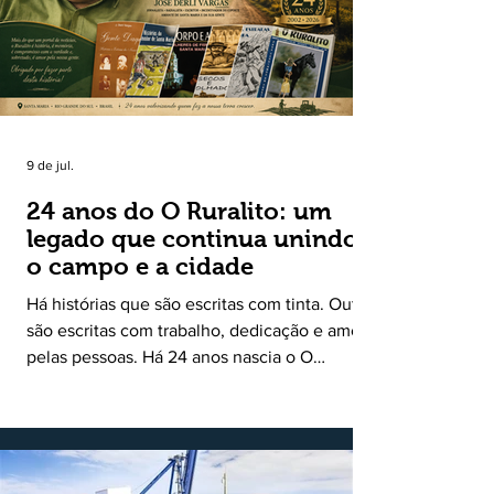
9 de jul.
24 anos do O Ruralito: um
legado que continua unindo
o campo e a cidade
Há histórias que são escritas com tinta. Outras
são escritas com trabalho, dedicação e amor
pelas pessoas. Há 24 anos nascia o O
Ruralito, movido por um propósito simples,
mas grandioso: aproximar o campo da cidade,
valorizar quem produz, preservar a história
das comunidades e dar voz às pessoas que
muitas vezes passam despercebidas pelos