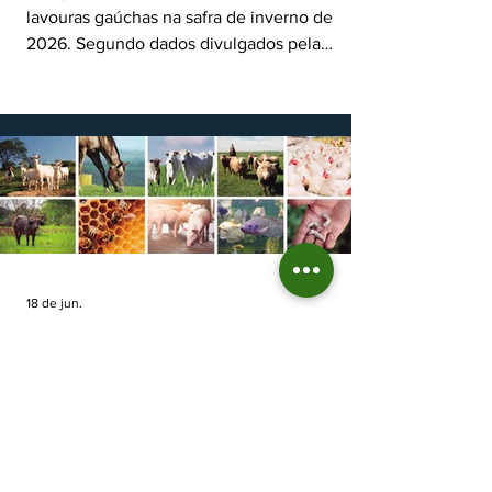
lavouras gaúchas na safra de inverno de
2026. Segundo dados divulgados pela
Fecoagro/RS, levantamento da Rede Técnica
Cooperativa (RTC/CCGL), feito junto a 21
cooperativas agropecuárias, indica queda
estimada de 31,5% na área plantada no Rio
Grande do Sul, para cerca de 790 mil
hectares. A decisão de reduzir o plantio
expõe um cenário de cautela no campo. De
acordo com a Fecoagro/RS, a retração não
aparece de forma isolada: nos quatro cicl
18 de jun.
Prazo para fazer Declaração
Anual do Rebanho termina
em duas semanas
Prazo para fazer Declaração Anual do
Rebanho termina em duas semanas - Até o