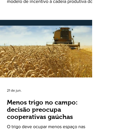
modelo de incentivo à cadeia produtiva do
leite. Lançado pela Secretaria de
Desenvolvimento Rural (SDR) em 11 de
novembro de 2025, o Programa Bônus Mais
Leite encerrou o Plano Safra 2025/2026, em
30 de junho de 2026, consolidando-se como
uma política pública inédita de apoio à cadeia
produtiva do leite no Rio Grande do Sul. Ao
longo de sete meses, o programa recebeu 3,4
mil solicitações de enquadramen
21 de jun.
Menos trigo no campo:
decisão preocupa
cooperativas gaúchas
O trigo deve ocupar menos espaço nas