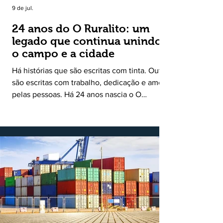
9 de jul.
24 anos do O Ruralito: um
legado que continua unindo
o campo e a cidade
Há histórias que são escritas com tinta. Outras
são escritas com trabalho, dedicação e amor
pelas pessoas. Há 24 anos nascia o O
Ruralito, movido por um propósito simples,
mas grandioso: aproximar o campo da cidade,
valorizar quem produz, preservar a história
das comunidades e dar voz às pessoas que
muitas vezes passam despercebidas pelos
grandes meios de comunicação. Muito mais
do que um jornal ou um portal de notícias, o
Ruralito tornou-se uma missão. Essa missão
nasceu do