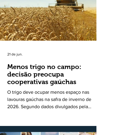
uma política pública inédita de apoio à cadeia
produtiva do leite no Rio Grande do Sul. Ao
longo de sete meses, o programa recebeu 3,4
mil solicitações de enquadramen
21 de jun.
Menos trigo no campo:
decisão preocupa
cooperativas gaúchas
O trigo deve ocupar menos espaço nas
lavouras gaúchas na safra de inverno de
2026. Segundo dados divulgados pela
Fecoagro/RS, levantamento da Rede Técnica
Cooperativa (RTC/CCGL), feito junto a 21
cooperativas agropecuárias, indica queda