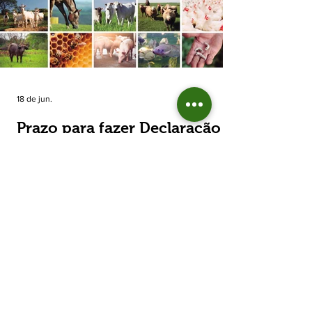
estimada de 31,5% na área plantada no Rio
Grande do Sul, para cerca de 790 mil
hectares. A decisão de reduzir o plantio
expõe um cenário de cautela no campo. De
acordo com a Fecoagro/RS, a retração não
aparece de forma isolada: nos quatro cicl
18 de jun.
Prazo para fazer Declaração
Anual do Rebanho termina
em duas semanas
Prazo para fazer Declaração Anual do
Rebanho termina em duas semanas - Até o
momento, 53,37% das Declarações foram
entregues Termina em duas semanas o prazo
para entrega da Declaração Anual do
Rebanho 2026 da Secretaria da Agricultura,
Pecuária, Produção Sustentável e Irrigação
(Seapi). O prazo final é o dia 30 de junho. Até