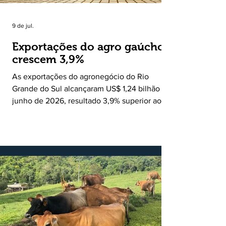
9 de jul.
Exportações do agro gaúcho
crescem 3,9%
As exportações do agronegócio do Rio
Grande do Sul alcançaram US$ 1,24 bilhão em
junho de 2026, resultado 3,9% superior ao
registrado no mesmo mês de 2025. De
acordo com a Federação da Agricultura do
Estado do Rio Grande do Sul, o setor
respondeu por 68,9% de todas as vendas
externas do Estado no período. Segundo a
Assessoria Econômica da Federação da
Agricultura do Estado do Rio Grande do Sul, o
principal destaque do mês foi a diferença
entre o crescimento da receita e a red