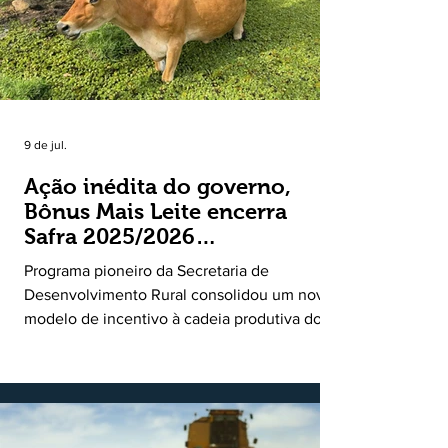
9 de jul.
Ação inédita do governo,
Bônus Mais Leite encerra
Safra 2025/2026
consolidando novo modelo
Programa pioneiro da Secretaria de
de apoio aos produtores de
Desenvolvimento Rural consolidou um novo
leite
modelo de incentivo à cadeia produtiva do
leite. Lançado pela Secretaria de
Desenvolvimento Rural (SDR) em 11 de
novembro de 2025, o Programa Bônus Mais
Leite encerrou o Plano Safra 2025/2026, em
30 de junho de 2026, consolidando-se como