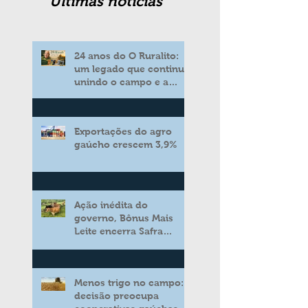
Ultimas noticias
24 anos do O Ruralito:
um legado que continua
unindo o campo e a
cidade
Exportações do agro
gaúcho crescem 3,9%
Ação inédita do
governo, Bônus Mais
Leite encerra Safra
2025/2026 consolidando
novo modelo de apoio
aos produtores de leite
Menos trigo no campo:
decisão preocupa