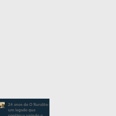
24 anos do O Ruralito:
um legado que
continua unindo o