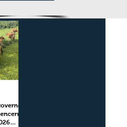
duas semanas
governo,
 encerra
2026