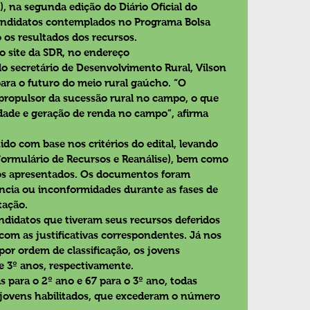
), na segunda edição do Diário Oficial do 
candidatos contemplados no Programa Bolsa 
os resultados dos recursos.
no site da SDR, no endereço 
o secretário de Desenvolvimento Rural, Vilson 
ara o futuro do meio rural gaúcho. “O 
ropulsor da sucessão rural no campo, o que 
dade e geração de renda no campo”, afirma 
ido com base nos critérios do edital, levando 
Formulário de Recursos e Reanálise), bem como 
os apresentados. Os documentos foram 
cia ou inconformidades durante as fases de 
tação.
ndidatos que tiveram seus recursos deferidos 
com as justificativas correspondentes. Já nos 
or ordem de classificação, os jovens 
 e 3º anos, respectivamente.
as para o 2º ano e 67 para o 3º ano, todas 
 jovens habilitados, que excederam o número 