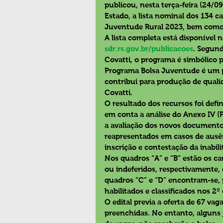
publicou, nesta terça-feira (24/09
Estado, a lista nominal dos 134 
Juventude Rural 2023, bem como 
A lista completa está disponível 
sdr.rs.gov.br/publicacoes
. Segund
Covatti, o programa é simbólico p
Programa Bolsa Juventude é um p
contribui para produção de quali
Covatti.
O resultado dos recursos foi defin
em conta a análise do Anexo IV (
a avaliação dos novos document
reapresentados em casos de ausên
inscrição e contestação da inabili
Nos quadros “A” e “B” estão os ca
ou indeferidos, respectivamente, 
quadros “C” e “D” encontram-se, p
habilitados e classificados nos 2º
O edital previa a oferta de 67 vag
preenchidas. No entanto, alguns