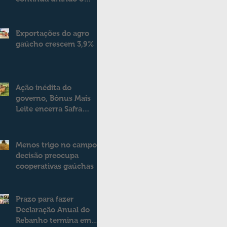
campo e a cidade
Exportações do agro
gaúcho crescem 3,9%
Ação inédita do
governo, Bônus Mais
Leite encerra Safra
2025/2026
consolidando novo
modelo de apoio aos
Menos trigo no campo:
produtores de leite
decisão preocupa
cooperativas gaúchas
Prazo para fazer
Declaração Anual do
Rebanho termina em