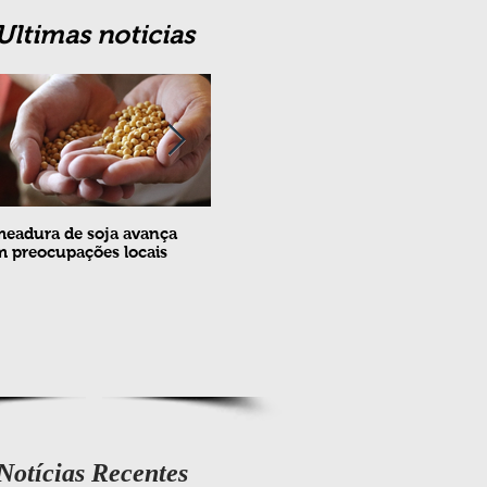
Ultimas noticias
eadura de soja avança
Erradicação da praga Cydia
Feira
 preocupações locais
pomonella no Brasil completa
ovin
10 anos
meta
e fev
Notícias Recentes