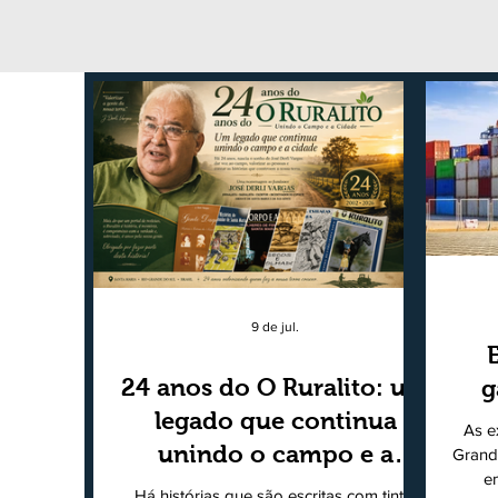
9 de jul.
24 anos do O Ruralito: um
g
legado que continua
As e
unindo o campo e a
Grand
e
cidade
Há histórias que são escritas com tinta.