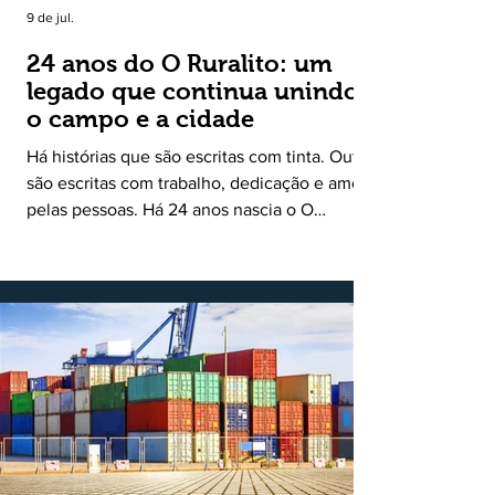
9 de jul.
24 anos do O Ruralito: um
legado que continua unindo
o campo e a cidade
Há histórias que são escritas com tinta. Outras
são escritas com trabalho, dedicação e amor
pelas pessoas. Há 24 anos nascia o O
Ruralito, movido por um propósito simples,
mas grandioso: aproximar o campo da cidade,
valorizar quem produz, preservar a história
das comunidades e dar voz às pessoas que
muitas vezes passam despercebidas pelos
grandes meios de comunicação. Muito mais
do que um jornal ou um portal de notícias, o
Ruralito tornou-se uma missão. Essa missão
nasceu do