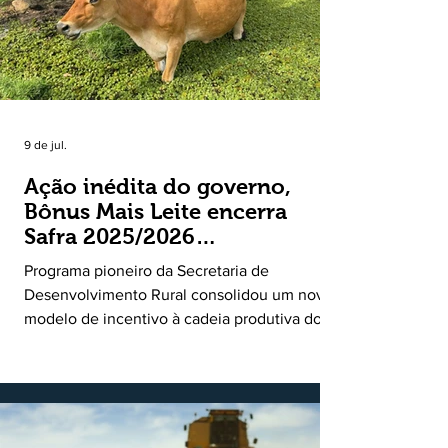
9 de jul.
Ação inédita do governo,
Bônus Mais Leite encerra
Safra 2025/2026
consolidando novo modelo
Programa pioneiro da Secretaria de
de apoio aos produtores de
Desenvolvimento Rural consolidou um novo
leite
modelo de incentivo à cadeia produtiva do
leite. Lançado pela Secretaria de
Desenvolvimento Rural (SDR) em 11 de
novembro de 2025, o Programa Bônus Mais
Leite encerrou o Plano Safra 2025/2026, em
30 de junho de 2026, consolidando-se como