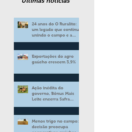
Ultimas noticias
24 anos do O Ruralito:
um legado que continua
unindo o campo e a
cidade
Exportações do agro
gaúcho crescem 3,9%
Ação inédita do
governo, Bônus Mais
Leite encerra Safra
2025/2026 consolidando
novo modelo de apoio
aos produtores de leite
Menos trigo no campo:
decisão preocupa