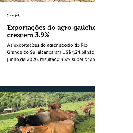
9 de jul.
Exportações do agro gaúcho
crescem 3,9%
As exportações do agronegócio do Rio
Grande do Sul alcançaram US$ 1,24 bilhão em
junho de 2026, resultado 3,9% superior ao
registrado no mesmo mês de 2025. De
acordo com a Federação da Agricultura do
Estado do Rio Grande do Sul, o setor
respondeu por 68,9% de todas as vendas
externas do Estado no período. Segundo a
Assessoria Econômica da Federação da
Agricultura do Estado do Rio Grande do Sul, o
principal destaque do mês foi a diferença
entre o crescimento da receita e a red