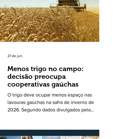
uma política pública inédita de apoio à cadeia
produtiva do leite no Rio Grande do Sul. Ao
longo de sete meses, o programa recebeu 3,4
mil solicitações de enquadramen
21 de jun.
Menos trigo no campo:
decisão preocupa
cooperativas gaúchas
O trigo deve ocupar menos espaço nas
lavouras gaúchas na safra de inverno de
2026. Segundo dados divulgados pela
Fecoagro/RS, levantamento da Rede Técnica
Cooperativa (RTC/CCGL), feito junto a 21
cooperativas agropecuárias, indica queda