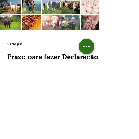
estimada de 31,5% na área plantada no Rio
Grande do Sul, para cerca de 790 mil
hectares. A decisão de reduzir o plantio
expõe um cenário de cautela no campo. De
acordo com a Fecoagro/RS, a retração não
aparece de forma isolada: nos quatro cicl
18 de jun.
Prazo para fazer Declaração
Anual do Rebanho termina
em duas semanas
Prazo para fazer Declaração Anual do
Rebanho termina em duas semanas - Até o
momento, 53,37% das Declarações foram
entregues Termina em duas semanas o prazo
para entrega da Declaração Anual do
Rebanho 2026 da Secretaria da Agricultura,
Pecuária, Produção Sustentável e Irrigação
(Seapi). O prazo final é o dia 30 de junho. Até