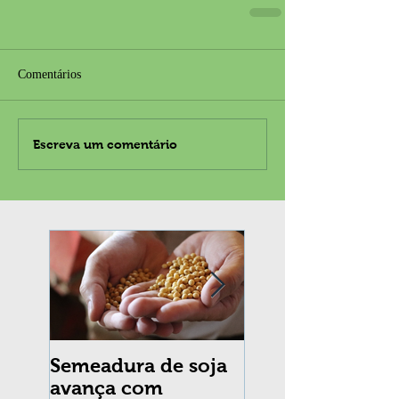
Comentários
Escreva um comentário
Semeadura de soja
Erradicação da
avança com
praga Cydia