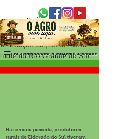
Notícias Recentes
Infestação da planta maria-
mole no Rio Grande do Sul
24 ANOS UNINDO O CAMPO E A CIDADE
Na semana passada, produtores 
rurais de Eldorado do Sul tiveram 