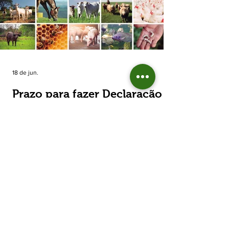
estimada de 31,5% na área plantada no Rio
Grande do Sul, para cerca de 790 mil
hectares. A decisão de reduzir o plantio
expõe um cenário de cautela no campo. De
acordo com a Fecoagro/RS, a retração não
aparece de forma isolada: nos quatro cicl
18 de jun.
Prazo para fazer Declaração
Anual do Rebanho termina
em duas semanas
Prazo para fazer Declaração Anual do
Rebanho termina em duas semanas - Até o
momento, 53,37% das Declarações foram
entregues Termina em duas semanas o prazo
para entrega da Declaração Anual do
Rebanho 2026 da Secretaria da Agricultura,
Pecuária, Produção Sustentável e Irrigação
(Seapi). O prazo final é o dia 30 de junho. Até