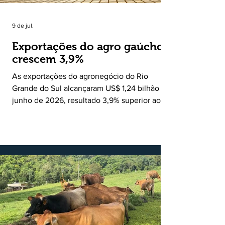
9 de jul.
Exportações do agro gaúcho
crescem 3,9%
As exportações do agronegócio do Rio
Grande do Sul alcançaram US$ 1,24 bilhão em
junho de 2026, resultado 3,9% superior ao
registrado no mesmo mês de 2025. De
acordo com a Federação da Agricultura do
Estado do Rio Grande do Sul, o setor
respondeu por 68,9% de todas as vendas
externas do Estado no período. Segundo a
Assessoria Econômica da Federação da
Agricultura do Estado do Rio Grande do Sul, o
principal destaque do mês foi a diferença
entre o crescimento da receita e a red