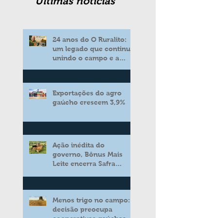
Ultimas noticias
24 anos do O Ruralito:
um legado que continua
unindo o campo e a
cidade
Exportações do agro
gaúcho crescem 3,9%
Ação inédita do
governo, Bônus Mais
Leite encerra Safra
2025/2026 consolidando
novo modelo de apoio
aos produtores de leite
Menos trigo no campo:
decisão preocupa