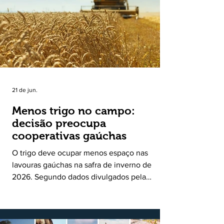
uma política pública inédita de apoio à cadeia
produtiva do leite no Rio Grande do Sul. Ao
longo de sete meses, o programa recebeu 3,4
mil solicitações de enquadramen
21 de jun.
Menos trigo no campo:
decisão preocupa
cooperativas gaúchas
O trigo deve ocupar menos espaço nas
lavouras gaúchas na safra de inverno de
2026. Segundo dados divulgados pela
Fecoagro/RS, levantamento da Rede Técnica
Cooperativa (RTC/CCGL), feito junto a 21
cooperativas agropecuárias, indica queda