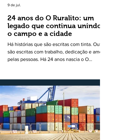
9 de jul.
24 anos do O Ruralito: um
legado que continua unindo
o campo e a cidade
Há histórias que são escritas com tinta. Outras
são escritas com trabalho, dedicação e amor
pelas pessoas. Há 24 anos nascia o O
Ruralito, movido por um propósito simples,
mas grandioso: aproximar o campo da cidade,
valorizar quem produz, preservar a história
das comunidades e dar voz às pessoas que
muitas vezes passam despercebidas pelos
grandes meios de comunicação. Muito mais
do que um jornal ou um portal de notícias, o
Ruralito tornou-se uma missão. Essa missão
nasceu do