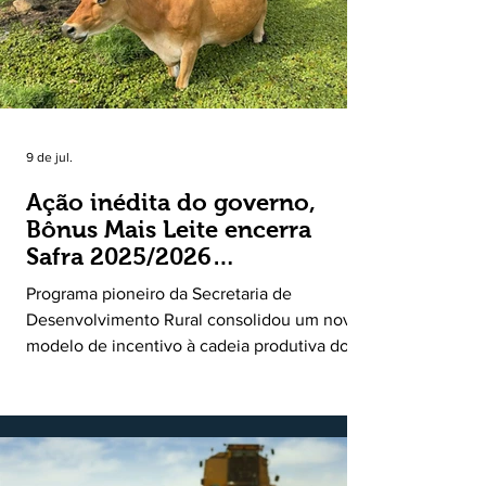
9 de jul.
Ação inédita do governo,
Bônus Mais Leite encerra
Safra 2025/2026
consolidando novo modelo
Programa pioneiro da Secretaria de
de apoio aos produtores de
Desenvolvimento Rural consolidou um novo
leite
modelo de incentivo à cadeia produtiva do
leite. Lançado pela Secretaria de
Desenvolvimento Rural (SDR) em 11 de
novembro de 2025, o Programa Bônus Mais
Leite encerrou o Plano Safra 2025/2026, em
30 de junho de 2026, consolidando-se como