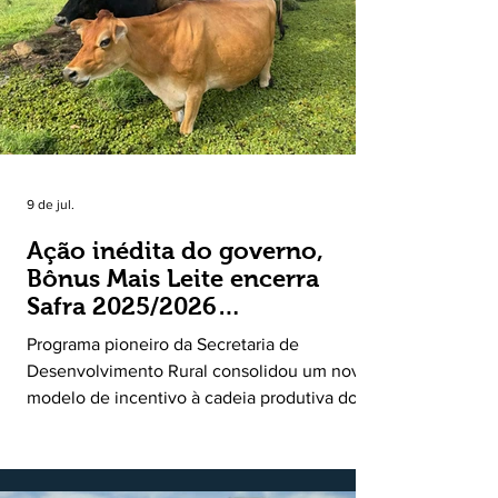
entre o crescimento da receita e a red
9 de jul.
Ação inédita do governo,
Bônus Mais Leite encerra
Safra 2025/2026
consolidando novo modelo
Programa pioneiro da Secretaria de
de apoio aos produtores de
Desenvolvimento Rural consolidou um novo
leite
modelo de incentivo à cadeia produtiva do
leite. Lançado pela Secretaria de
Desenvolvimento Rural (SDR) em 11 de
novembro de 2025, o Programa Bônus Mais