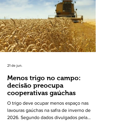
Leite encerrou o Plano Safra 2025/2026, em
30 de junho de 2026, consolidando-se como
uma política pública inédita de apoio à cadeia
produtiva do leite no Rio Grande do Sul. Ao
longo de sete meses, o programa recebeu 3,4
mil solicitações de enquadramen
21 de jun.
Menos trigo no campo:
decisão preocupa
cooperativas gaúchas
O trigo deve ocupar menos espaço nas
lavouras gaúchas na safra de inverno de
2026. Segundo dados divulgados pela
Fecoagro/RS, levantamento da Rede Técnica
Cooperativa (RTC/CCGL), feito junto a 21