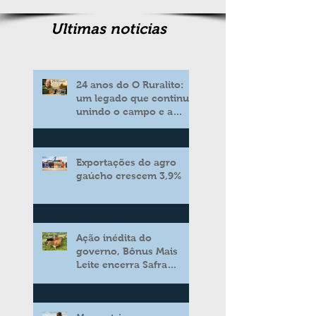
Ultimas noticias
24 anos do O Ruralito:
um legado que continua
unindo o campo e a
cidade
Exportações do agro
gaúcho crescem 3,9%
Ação inédita do
governo, Bônus Mais
Leite encerra Safra
2025/2026 consolidando
novo modelo de apoio
aos produtores de leite