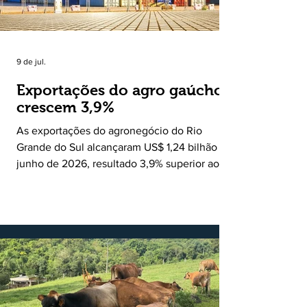
9 de jul.
Exportações do agro gaúcho
crescem 3,9%
As exportações do agronegócio do Rio
Grande do Sul alcançaram US$ 1,24 bilhão em
junho de 2026, resultado 3,9% superior ao
registrado no mesmo mês de 2025. De
acordo com a Federação da Agricultura do
Estado do Rio Grande do Sul, o setor
respondeu por 68,9% de todas as vendas
externas do Estado no período. Segundo a
Assessoria Econômica da Federação da
Agricultura do Estado do Rio Grande do Sul, o
principal destaque do mês foi a diferença