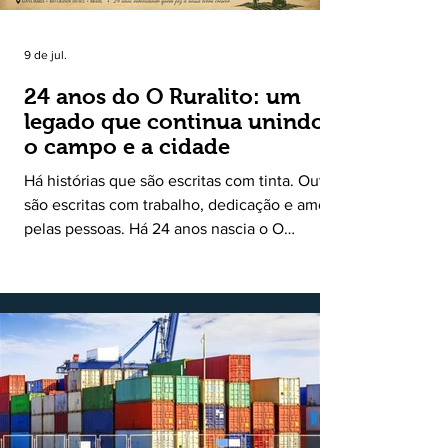
9 de jul.
24 anos do O Ruralito: um
legado que continua unindo
o campo e a cidade
Há histórias que são escritas com tinta. Outras
são escritas com trabalho, dedicação e amor
pelas pessoas. Há 24 anos nascia o O
Ruralito, movido por um propósito simples,
mas grandioso: aproximar o campo da cidade,
valorizar quem produz, preservar a história
das comunidades e dar voz às pessoas que
muitas vezes passam despercebidas pelos
grandes meios de comunicação. Muito mais
do que um jornal ou um portal de notícias, o
Ruralito tornou-se uma missão. Essa missão
nasceu do