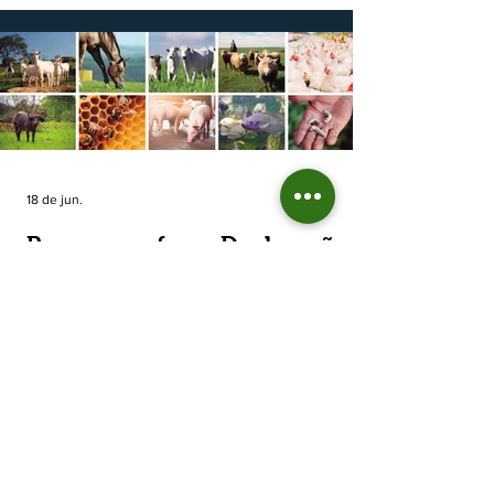
cooperativas agropecuárias, indica queda
estimada de 31,5% na área plantada no Rio
Grande do Sul, para cerca de 790 mil
hectares. A decisão de reduzir o plantio
expõe um cenário de cautela no campo. De
acordo com a Fecoagro/RS, a retração não
aparece de forma isolada: nos quatro cicl
18 de jun.
Prazo para fazer Declaração
Anual do Rebanho termina
em duas semanas
Prazo para fazer Declaração Anual do
Rebanho termina em duas semanas - Até o
momento, 53,37% das Declarações foram
entregues Termina em duas semanas o prazo
para entrega da Declaração Anual do
Rebanho 2026 da Secretaria da Agricultura,