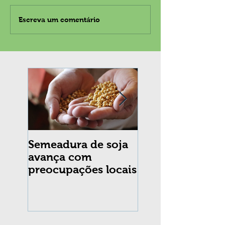
Escreva um comentário
Semeadura de soja
Erradicação da
avança com
praga Cydia
preocupações locais
pomonella no Br
completa 10 an