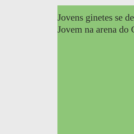
Jovens ginetes se d
Jovem na arena do 