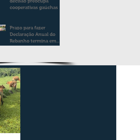
decisão preocupa
cooperativas gaúchas
Prazo para fazer
Declaração Anual do
Rebanho termina em
duas semanas