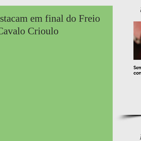
estacam em final do Freio
Cavalo Crioulo
Sem
com