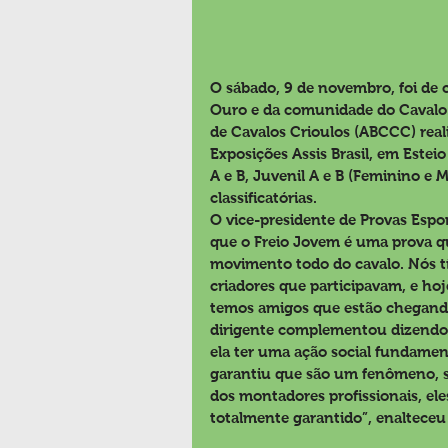
O sábado, 9 de novembro, foi de c
Ouro e da comunidade do Cavalo C
de Cavalos Crioulos (ABCCC) reali
Exposições Assis Brasil, em Esteio
A e B, Juvenil A e B (Feminino e M
classificatórias.
O vice-presidente de Provas Espor
que o Freio Jovem é uma prova que
movimento todo do cavalo. Nós 
criadores que participavam, e hoj
temos amigos que estão chegando
dirigente complementou dizendo 
ela ter uma ação social fundament
garantiu que são um fenômeno, s
dos montadores profissionais, e
totalmente garantido”, enalteceu