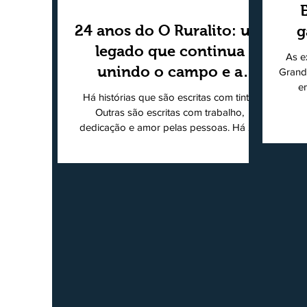
24 anos do O Ruralito: um
g
legado que continua
As e
unindo o campo e a
Grand
e
cidade
Há histórias que são escritas com tinta.
super
Outras são escritas com trabalho,
202
dedicação e amor pelas pessoas. Há 24
Agri
anos nascia o O Ruralito, movido por um
Sul
propósito simples, mas grandioso:
toda
aproximar o campo da cidade, valorizar
quem produz, preservar a história das
Econ
comunidades e dar voz às pessoas que
do
muitas vezes passam despercebidas pelos
princ
grandes meios de comunicação. Muito
ent
mais do que um jornal ou um portal de
notícias, o Ruralito tornou-se uma missão.
Essa missão nasceu do