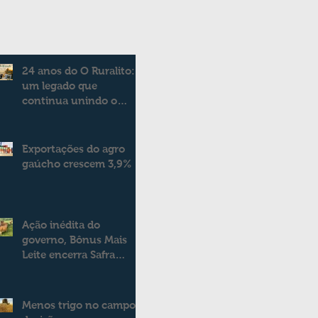
24 anos do O Ruralito:
um legado que
continua unindo o
campo e a cidade
Exportações do agro
gaúcho crescem 3,9%
Ação inédita do
governo, Bônus Mais
Leite encerra Safra
2025/2026
consolidando novo
modelo de apoio aos
Menos trigo no campo:
produtores de leite