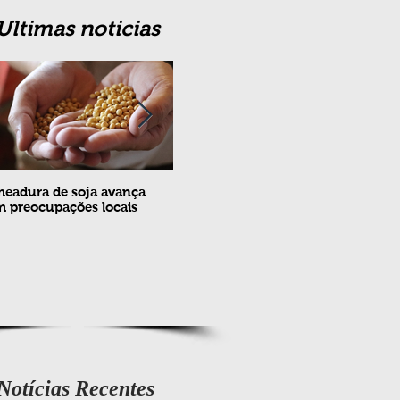
Ultimas noticias
eadura de soja avança
Erradicação da praga Cydia
Feira
 preocupações locais
pomonella no Brasil completa
ovin
10 anos
meta
e fev
Notícias Recentes