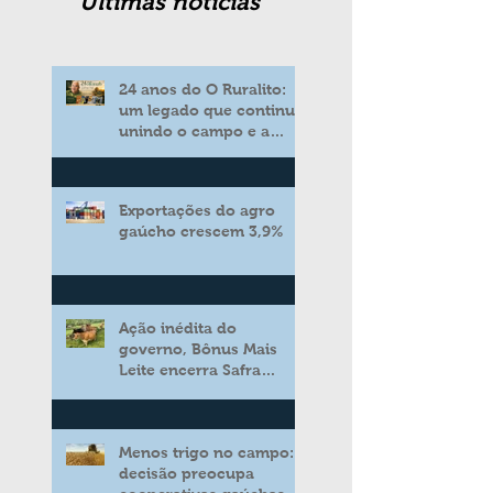
Ultimas noticias
24 anos do O Ruralito:
um legado que continua
unindo o campo e a
cidade
Exportações do agro
gaúcho crescem 3,9%
Ação inédita do
governo, Bônus Mais
Leite encerra Safra
2025/2026 consolidando
novo modelo de apoio
aos produtores de leite
Menos trigo no campo:
decisão preocupa