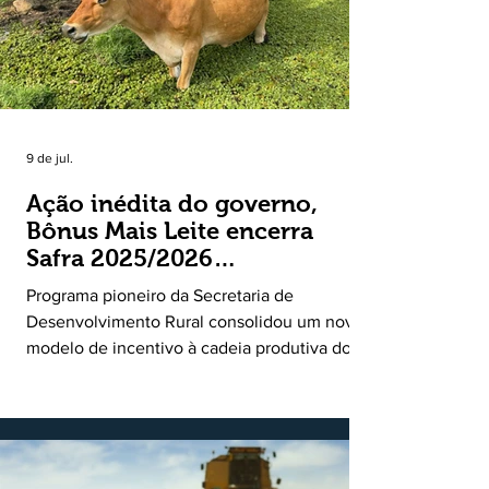
9 de jul.
Ação inédita do governo,
Bônus Mais Leite encerra
Safra 2025/2026
consolidando novo modelo
Programa pioneiro da Secretaria de
de apoio aos produtores de
Desenvolvimento Rural consolidou um novo
leite
modelo de incentivo à cadeia produtiva do
leite. Lançado pela Secretaria de
Desenvolvimento Rural (SDR) em 11 de
novembro de 2025, o Programa Bônus Mais
Leite encerrou o Plano Safra 2025/2026, em
30 de junho de 2026, consolidando-se como