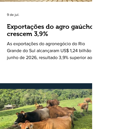
9 de jul.
Exportações do agro gaúcho
crescem 3,9%
As exportações do agronegócio do Rio
Grande do Sul alcançaram US$ 1,24 bilhão em
junho de 2026, resultado 3,9% superior ao
registrado no mesmo mês de 2025. De
acordo com a Federação da Agricultura do
Estado do Rio Grande do Sul, o setor
respondeu por 68,9% de todas as vendas
externas do Estado no período. Segundo a
Assessoria Econômica da Federação da
Agricultura do Estado do Rio Grande do Sul, o
principal destaque do mês foi a diferença
entre o crescimento da receita e a red