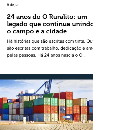
9 de jul.
24 anos do O Ruralito: um
legado que continua unindo
o campo e a cidade
Há histórias que são escritas com tinta. Outras
são escritas com trabalho, dedicação e amor
pelas pessoas. Há 24 anos nascia o O
Ruralito, movido por um propósito simples,
mas grandioso: aproximar o campo da cidade,
valorizar quem produz, preservar a história
das comunidades e dar voz às pessoas que
muitas vezes passam despercebidas pelos
grandes meios de comunicação. Muito mais
do que um jornal ou um portal de notícias, o
Ruralito tornou-se uma missão. Essa missão
nasceu do