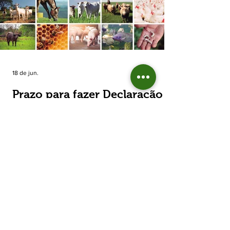
estimada de 31,5% na área plantada no Rio
Grande do Sul, para cerca de 790 mil
hectares. A decisão de reduzir o plantio
expõe um cenário de cautela no campo. De
acordo com a Fecoagro/RS, a retração não
aparece de forma isolada: nos quatro cicl
18 de jun.
Prazo para fazer Declaração
Anual do Rebanho termina
em duas semanas
Prazo para fazer Declaração Anual do
Rebanho termina em duas semanas - Até o
momento, 53,37% das Declarações foram
entregues Termina em duas semanas o prazo
para entrega da Declaração Anual do
Rebanho 2026 da Secretaria da Agricultura,
Pecuária, Produção Sustentável e Irrigação
(Seapi). O prazo final é o dia 30 de junho. Até