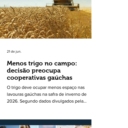
uma política pública inédita de apoio à cadeia
produtiva do leite no Rio Grande do Sul. Ao
longo de sete meses, o programa recebeu 3,4
mil solicitações de enquadramen
21 de jun.
Menos trigo no campo:
decisão preocupa
cooperativas gaúchas
O trigo deve ocupar menos espaço nas
lavouras gaúchas na safra de inverno de
2026. Segundo dados divulgados pela
Fecoagro/RS, levantamento da Rede Técnica
Cooperativa (RTC/CCGL), feito junto a 21
cooperativas agropecuárias, indica queda